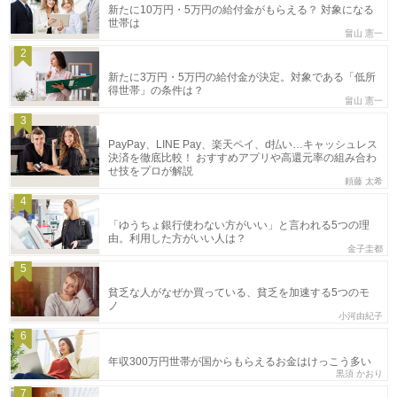
新たに10万円・5万円の給付金がもらえる？ 対象になる
世帯は
畠山 憲一
2
新たに3万円・5万円の給付金が決定。対象である「低所
得世帯」の条件は？
畠山 憲一
3
PayPay、LINE Pay、楽天ペイ、d払い…キャッシュレス
決済を徹底比較！ おすすめアプリや高還元率の組み合わ
せ技をプロが解説
頼藤 太希
4
「ゆうちょ銀行使わない方がいい」と言われる5つの理
由。利用した方がいい人は？
金子圭都
5
貧乏な人がなぜか買っている、貧乏を加速する5つのモ
ノ
小河由紀子
6
年収300万円世帯が国からもらえるお金はけっこう多い
黒須 かおり
7