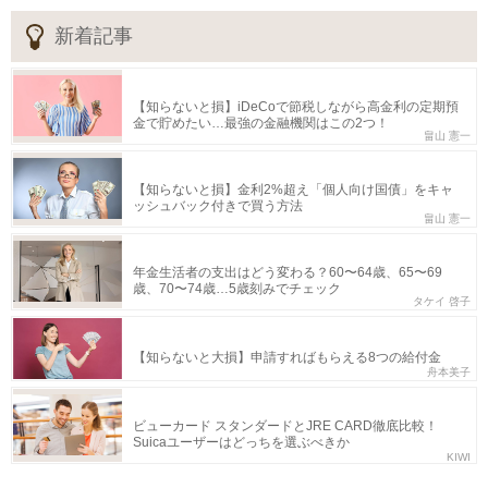
新着記事
【知らないと損】iDeCoで節税しながら高金利の定期預
金で貯めたい…最強の金融機関はこの2つ！
畠山 憲一
【知らないと損】金利2%超え「個人向け国債」をキャ
ッシュバック付きで買う方法
畠山 憲一
年金生活者の支出はどう変わる？60〜64歳、65〜69
歳、70〜74歳…5歳刻みでチェック
タケイ 啓子
【知らないと大損】申請すればもらえる8つの給付金
舟本美子
ビューカード スタンダードとJRE CARD徹底比較！
Suicaユーザーはどっちを選ぶべきか
KIWI