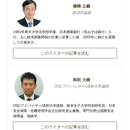
塚崎 公義
経済評論家
1981年東京大学法学部卒後、日本興業銀行（現みずほ銀行）入
行。主に経済調査関係の仕事に従事した後、2005年に銀行を退職
して久留米大...
このライターの記事を読む
和田 大樹
OSCアドバイザー/清和大学講師
OSCアドバイザー/清和大学講師。岐阜女子大学特別研究員、日本
安全保障・危機管理学会主任研究員を兼務。専門分野は国際安全
保障論、地政学...
このライターの記事を読む