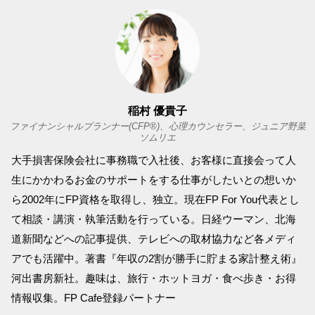
稲村 優貴子
ファイナンシャルプランナー(CFP︎︎®︎)、心理カウンセラー、ジュニア野菜
ソムリエ
大手損害保険会社に事務職で入社後、お客様に直接会って人
生にかかわるお金のサポートをする仕事がしたいとの想いか
ら2002年にFP資格を取得し、独立。現在FP For You代表とし
て相談・講演・執筆活動を行っている。日経ウーマン、北海
道新聞などへの記事提供、テレビへの取材協力など各メディ
アでも活躍中。著書『年収の2割が勝手に貯まる家計整え術』
河出書房新社。趣味は、旅行・ホットヨガ・食べ歩き・お得
情報収集。FP Cafe登録パートナー