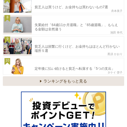
貧乏人は買うけど、お金持ちは買わないもの7選
舟本美子
8
失業給付「64歳11か月退職」と「65歳退職」、もらえ
る金額は全然違う
池田 幸代
9
貧乏人は頻繁に行くけど、お金持ちはほとんど行かない
場所５選
黒須 かおり
10
定年後に払い続けると貧乏へ転落する「5つの支出」
タケイ 啓子
ランキングをもっと見る