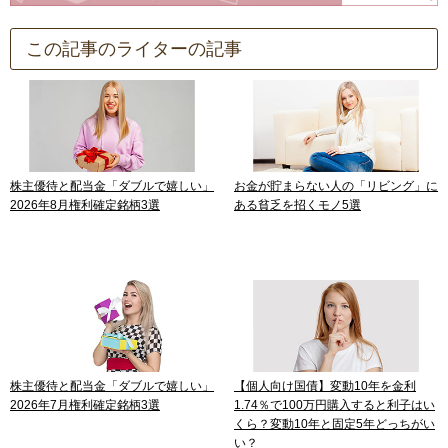
この記事のライターの記事
株主優待と配当金「ダブルで嬉しい」
お金が貯まらない人の「リビング」に
2026年8月権利確定銘柄3選
ある貧乏を招くモノ5選
株主優待と配当金「ダブルで嬉しい」
【個人向け国債】変動10年を金利
2026年7月権利確定銘柄3選
1.74％で100万円購入すると利子はい
くら？変動10年と固定5年どっちがい
い？