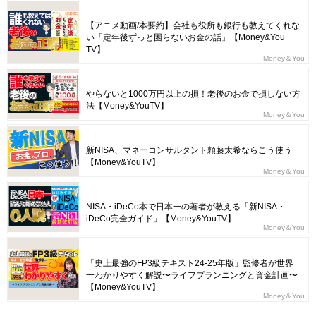
【アニメ動画/本要約】会社も役所も銀行も教えてくれな
い「定年後ずっと困らないお金の話」【Money&You
TV】
Money＆You
やらないと1000万円以上の損！老後のお金で損しない方
法【Money&YouTV】
Money＆You
新NISA、マネーコンサルタント頼藤太希ならこう使う
【Money&YouTV】
Money＆You
NISA・iDeCo本で日本一の著者が教える「新NISA・
iDeCo完全ガイド」【Money&YouTV】
Money＆You
「史上最強のFP3級テキスト24-25年版」監修者が世界
一わかりやすく解説〜ライフプランニングと資金計画〜
【Money&YouTV】
Money＆You