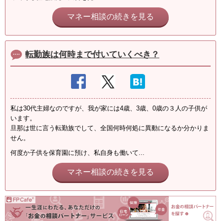
マネー相談の続きを見る
転勤族は何時まで付いていくべき？
私は30代主婦なのですが、我が家には4歳、3歳、0歳の３人の子供が
います。
旦那は世に言う転勤族でして、全国何時何処に異動になるか分かりま
せん。
何度か子供を保育園に預け、私自身も働いて...
マネー相談の続きを見る