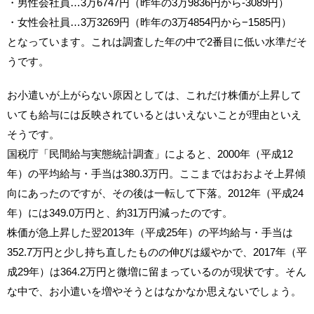
・男性会社員…3万6747円（昨年の3万9836円から-3089円）
・女性会社員…3万3269円（昨年の3万4854円から−1585円）
となっています。これは調査した年の中で2番目に低い水準だそ
うです。
お小遣いが上がらない原因としては、これだけ株価が上昇して
いても給与には反映されているとはいえないことが理由といえ
そうです。
国税庁「民間給与実態統計調査」によると、2000年（平成12
年）の平均給与・手当は380.3万円。ここまではおおよそ上昇傾
向にあったのですが、その後は一転して下落。2012年（平成24
年）には349.0万円と、約31万円減ったのです。
株価が急上昇した翌2013年（平成25年）の平均給与・手当は
352.7万円と少し持ち直したものの伸びは緩やかで、2017年（平
成29年）は364.2万円と微増に留まっているのが現状です。そん
な中で、お小遣いを増やそうとはなかなか思えないでしょう。