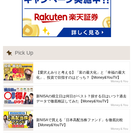
Pick Up
【愛沢えみりと考える】「富の最大化」と「幸福の最大
化」、投資で目指すのはどっち？【Money&YouTV】
Money＆You
新NISAの積立日は何日がベスト？損する日はいつ？過去
データで徹底検証してみた【Money&YouTV】
Money＆You
新NISAで買える「日本高配当株ファンド」を徹底比較
【Money&YouTV】
Money＆You