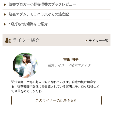
読書ブロガー小野寺理香のブックレビュー
駐在マダム、モラハラ夫からの逃亡記
“逆打ち”お遍路をご紹介
ライター紹介
ライター一覧
吉田 明乎
編集ライター／地域エディター
弘法大師・空海の超人ぶりに惚れています。自宅の机に鎮座す
る、弥勒菩薩半跏像に毎日癒されている瞑想女子。ロケ取材など
で全国をめぐるかたわ...
このライターの記事を読む