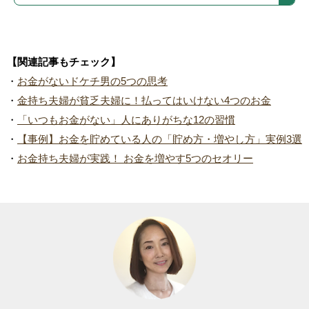
【関連記事もチェック】
・
お金がないドケチ男の5つの思考
・
金持ち夫婦が貧乏夫婦に！払ってはいけない4つのお金
・
「いつもお金がない」人にありがちな12の習慣
・
【事例】お金を貯めている人の「貯め方・増やし方」実例3選
・
お金持ち夫婦が実践！ お金を増やす5つのセオリー