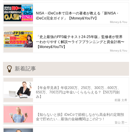
NISA・iDeCo本で日本一の著者が教える「新NISA・
iDeCo完全ガイド」【Money&YouTV】
Money＆You
「史上最強のFP3級テキスト24-25年版」監修者が世界
一わかりやすく解説〜ライフプランニングと資金計画〜
【Money&YouTV】
Money＆You
新着記事
【年金早見表】年収200万、250万、300万…600万、
650万、700万円は年金いくらもらえる？【50万円刻
み】
頼藤 太希
【知らないと損】iDeCoで節税しながら高金利の定期預
金で貯めたい…最強の金融機関はこの2つ！
畠山 憲一