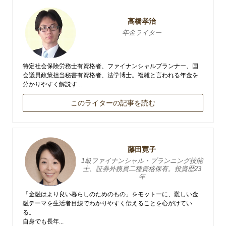
高橋孝治
年金ライター
特定社会保険労務士有資格者、ファイナンシャルプランナー、国
会議員政策担当秘書有資格者、法学博士。複雑と言われる年金を
分かりやすく解説す...
このライターの記事を読む
藤田寛子
1級ファイナンシャル・プランニング技能
士、証券外務員二種資格保有。投資歴23
年
「金融はより良い暮らしのためのもの」をモットーに、難しい金
融テーマを生活者目線でわかりやすく伝えることを心がけてい
る。
自身でも長年...