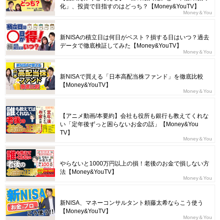
化」、投資で目指すのはどっち？【Money&YouTV】
Money＆You
新NISAの積立日は何日がベスト？損する日はいつ？過去
データで徹底検証してみた【Money&YouTV】
Money＆You
新NISAで買える「日本高配当株ファンド」を徹底比較
【Money&YouTV】
Money＆You
【アニメ動画/本要約】会社も役所も銀行も教えてくれな
い「定年後ずっと困らないお金の話」【Money&You
TV】
Money＆You
やらないと1000万円以上の損！老後のお金で損しない方
法【Money&YouTV】
Money＆You
新NISA、マネーコンサルタント頼藤太希ならこう使う
【Money&YouTV】
Money＆You