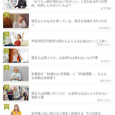
「ゆうちょ銀行使わない方がいい」と言われる5つの理
由。利用した方がいい人は？
金子圭都
5
貧乏な人がなぜか買っている、貧乏を加速する5つのモ
ノ
小河由紀子
6
年収300万円世帯が国からもらえるお金はけっこう多い
黒須 かおり
7
貧乏人は買うけど、お金持ちは買わないもの7選
舟本美子
8
失業給付「64歳11か月退職」と「65歳退職」、もらえ
る金額は全然違う
池田 幸代
9
貧乏人は頻繁に行くけど、お金持ちはほとんど行かない
場所５選
黒須 かおり
10
定年後に払い続けると貧乏へ転落する「5つの支出」