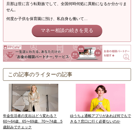
旦那は世に言う転勤族でして、全国何時何処に異動になるか分かりま
せん。
何度か子供を保育園に預け、私自身も働いて...
マネー相談の続きを見る
この記事のライターの記事
年金生活者の支出はどう変わる？
ゆうちょ通帳アプリがあれば何でもで
60〜64歳、65〜69歳、70〜74歳…5
きる？窓口に行く必要ないのか
歳刻みでチェック