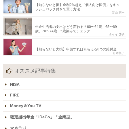
【知らないと損】金利2%超え「個人向け国債」をキャ
ッシュバック付きで買う方法
畠山 憲一
年金生活者の支出はどう変わる？60〜64歳、65〜69
歳、70〜74歳…5歳刻みでチェック
タケイ 啓子
【知らないと大損】申請すればもらえる8つの給付金
舟本美子
オススメ記事特集
NISA
FIRE
Money＆You TV
確定拠出年金「iDeCo」「企業型」
マネラジ。