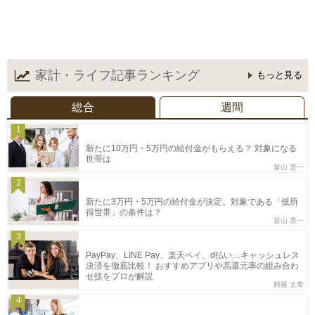
家計・ライフ記事
ランキング
もっと見る
総合
週間
1
新たに10万円・5万円の給付金がもらえる？ 対象になる
世帯は
畠山 憲一
2
新たに3万円・5万円の給付金が決定。対象である「低所
得世帯」の条件は？
畠山 憲一
3
PayPay、LINE Pay、楽天ペイ、d払い…キャッシュレス
決済を徹底比較！ おすすめアプリや高還元率の組み合わ
せ技をプロが解説
頼藤 太希
4