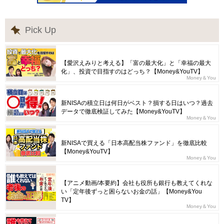
Pick Up
【愛沢えみりと考える】「富の最大化」と「幸福の最大
化」、投資で目指すのはどっち？【Money&YouTV】
Money＆You
新NISAの積立日は何日がベスト？損する日はいつ？過去
データで徹底検証してみた【Money&YouTV】
Money＆You
新NISAで買える「日本高配当株ファンド」を徹底比較
【Money&YouTV】
Money＆You
【アニメ動画/本要約】会社も役所も銀行も教えてくれな
い「定年後ずっと困らないお金の話」【Money&You
TV】
Money＆You