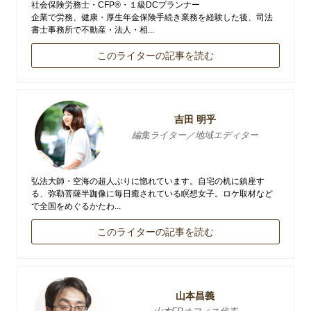
社会保険労務士・CFP®・１級DCプランナー
企業で労務、健康・厚生年金保険手続き業務を経験した後、司法
書士事務所で不動産・法人・相...
このライターの記事を読む
吉田 明乎
編集ライター／地域エディター
弘法大師・空海の超人ぶりに惚れています。自宅の机に鎮座す
る、弥勒菩薩半跏像に毎日癒されている瞑想女子。ロケ取材など
で全国をめぐるかたわ...
このライターの記事を読む
山本昌義