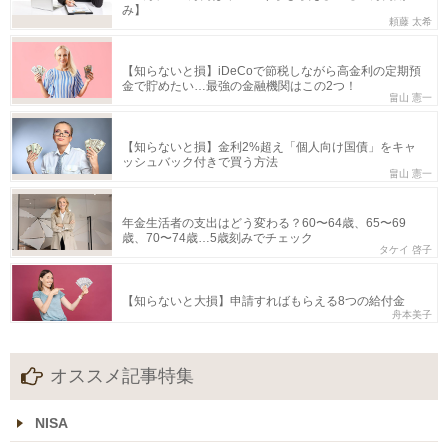
み】
頼藤 太希
【知らないと損】iDeCoで節税しながら高金利の定期預
金で貯めたい…最強の金融機関はこの2つ！
畠山 憲一
【知らないと損】金利2%超え「個人向け国債」をキャ
ッシュバック付きで買う方法
畠山 憲一
年金生活者の支出はどう変わる？60〜64歳、65〜69
歳、70〜74歳…5歳刻みでチェック
タケイ 啓子
【知らないと大損】申請すればもらえる8つの給付金
舟本美子
オススメ記事特集
NISA