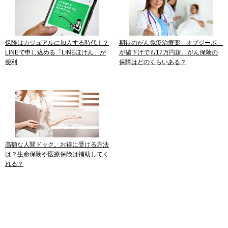
保険はカジュアルに加入する時代！？
期待のがん免疫治療薬「オプジーボ」
LINEで申し込める「LINEほけん」が
が値下げでも17万円超。がん保険の
便利
保障はどのくらいある？
高額な人間ドック。お得に受ける方法
は？生命保険や医療保険は補助してく
れる？