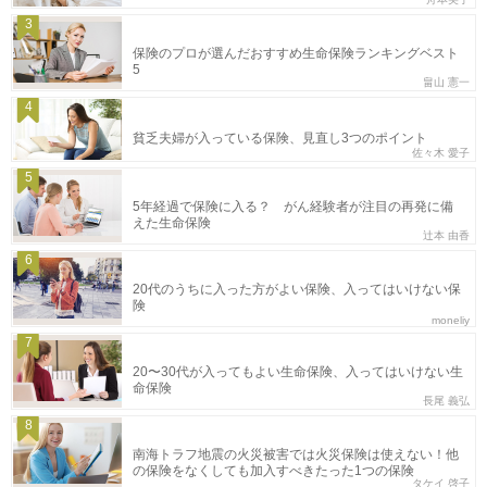
3
保険のプロが選んだおすすめ生命保険ランキングベスト
5
畠山 憲一
4
貧乏夫婦が入っている保険、見直し3つのポイント
佐々木 愛子
5
5年経過で保険に入る？ がん経験者が注目の再発に備
えた生命保険
辻本 由香
6
20代のうちに入った方がよい保険、入ってはいけない保
険
moneliy
7
20〜30代が入ってもよい生命保険、入ってはいけない生
命保険
長尾 義弘
8
南海トラフ地震の火災被害では火災保険は使えない！他
の保険をなくしても加入すべきたった1つの保険
タケイ 啓子