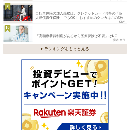
9
自転車保険の加入義務は、クレジットカード付帯の「個
人賠償責任保険」でもOK！ おすすめのクレカはこの3枚
KIWI
10
「高額療養費制度があるから医療保険は不要」はNG
廣木 智代
ランキングをもっと見る