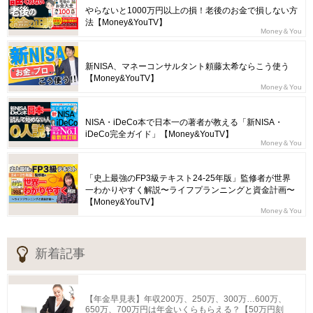
やらないと1000万円以上の損！老後のお金で損しない方
法【Money&YouTV】
Money＆You
新NISA、マネーコンサルタント頼藤太希ならこう使う
【Money&YouTV】
Money＆You
NISA・iDeCo本で日本一の著者が教える「新NISA・
iDeCo完全ガイド」【Money&YouTV】
Money＆You
「史上最強のFP3級テキスト24-25年版」監修者が世界
一わかりやすく解説〜ライフプランニングと資金計画〜
【Money&YouTV】
Money＆You
新着記事
【年金早見表】年収200万、250万、300万…600万、
650万、700万円は年金いくらもらえる？【50万円刻