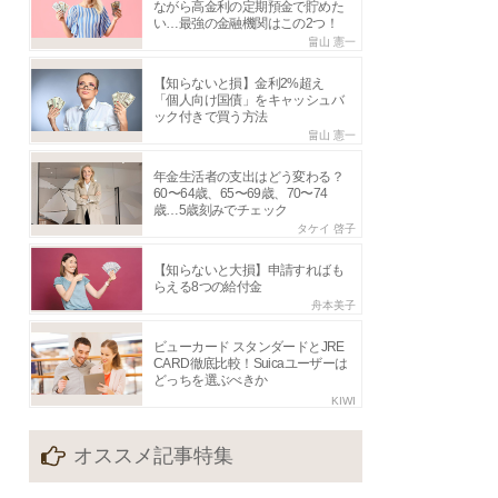
ながら高金利の定期預金で貯めた
い…最強の金融機関はこの2つ！
畠山 憲一
【知らないと損】金利2%超え
「個人向け国債」をキャッシュバ
ック付きで買う方法
畠山 憲一
年金生活者の支出はどう変わる？
60〜64歳、65〜69歳、70〜74
歳…5歳刻みでチェック
タケイ 啓子
【知らないと大損】申請すればも
らえる8つの給付金
舟本美子
ビューカード スタンダードとJRE
CARD徹底比較！Suicaユーザーは
どっちを選ぶべきか
KIWI
オススメ記事特集