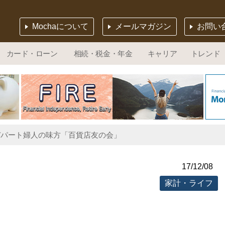
Mochaについて
メールマガジン
お問い
カード・ローン
相続・税金・年金
キャリア
トレンド
 デパート婦人の味方「百貨店友の会」
17/12/08
家計・ライフ