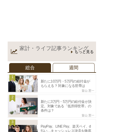
家計・ライフ記事
ランキング
もっと見る
総合
週間
1
新たに10万円・5万円の給付金が
もらえる？ 対象になる世帯は
畠山 憲一
2
新たに3万円・5万円の給付金が決
定。対象である「低所得世帯」の
条件は？
畠山 憲一
3
PayPay、LINE Pay、楽天ペイ、d
払い…キャッシュレス決済を徹底