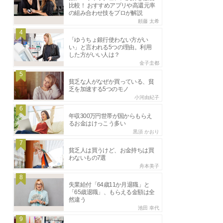
比較！ おすすめアプリや高還元率
の組み合わせ技をプロが解説
頼藤 太希
4
「ゆうちょ銀行使わない方がい
い」と言われる5つの理由。利用
した方がいい人は？
金子圭都
5
貧乏な人がなぜか買っている、貧
乏を加速する5つのモノ
小河由紀子
6
年収300万円世帯が国からもらえ
るお金はけっこう多い
黒須 かおり
7
貧乏人は買うけど、お金持ちは買
わないもの7選
舟本美子
8
失業給付「64歳11か月退職」と
「65歳退職」、もらえる金額は全
然違う
池田 幸代
9