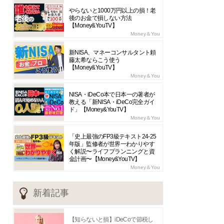
やらないと1000万円以上の損！老
後のお金で損しない方法
【Money&YouTV】
Money＆You
新NISA、マネーコンサルタント頼
藤太希ならこう使う
【Money&YouTV】
Money＆You
NISA・iDeCo本で日本一の著者が
教える「新NISA・iDeCo完全ガイ
ド」【Money&YouTV】
Money＆You
「史上最強のFP3級テキスト24-25
年版」監修者が世界一わかりやす
く解説〜ライフプランニングと資
金計画〜【Money&YouTV】
Money＆You
新着記事
【知らないと損】iDeCoで節税し