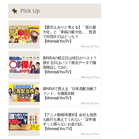
Pick Up
【愛沢えみりと考える】「富の最
大化」と「幸福の最大化」、投資
で目指すのはどっち？
【Money&YouTV】
Money＆You
新NISAの積立日は何日がベスト？
損する日はいつ？過去データで徹
底検証してみた
【Money&YouTV】
Money＆You
新NISAで買える「日本高配当株フ
ァンド」を徹底比較
【Money&YouTV】
Money＆You
【アニメ動画/本要約】会社も役所
も銀行も教えてくれない「定年後
ずっと困らないお金の話」
【Money&You TV】
Money＆You