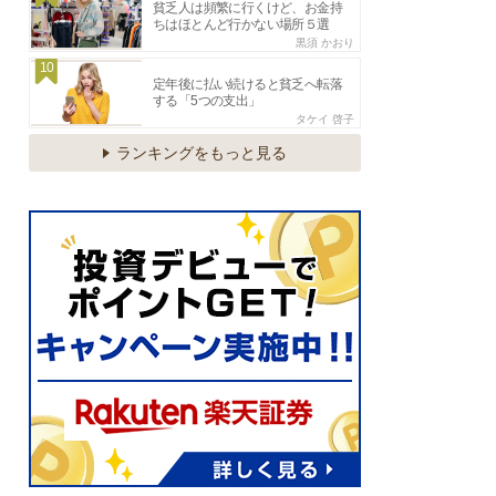
貧乏人は頻繁に行くけど、お金持
ちはほとんど行かない場所５選
黒須 かおり
10
定年後に払い続けると貧乏へ転落
する「5つの支出」
タケイ 啓子
ランキングをもっと見る