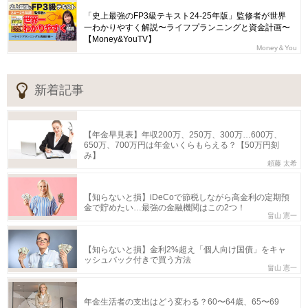
「史上最強のFP3級テキスト24-25年版」監修者が世界
一わかりやすく解説〜ライフプランニングと資金計画〜
【Money&YouTV】
Money＆You
新着記事
【年金早見表】年収200万、250万、300万…600万、
650万、700万円は年金いくらもらえる？【50万円刻
み】
頼藤 太希
【知らないと損】iDeCoで節税しながら高金利の定期預
金で貯めたい…最強の金融機関はこの2つ！
畠山 憲一
【知らないと損】金利2%超え「個人向け国債」をキャ
ッシュバック付きで買う方法
畠山 憲一
年金生活者の支出はどう変わる？60〜64歳、65〜69