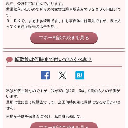
現在、公営住宅に住んでおります。
世帯収入が低いので月々のお家賃は駐車場込みで３２０００円ほどで
す。
３ＬＤＫで、まぁまぁ綺麗ですし住む事自体には満足ですが、度々入
ってくる住宅販売の広告を見...
マネー相談の続きを見る
転勤族は何時まで付いていくべき？
私は30代主婦なのですが、我が家には4歳、3歳、0歳の３人の子供が
います。
旦那は世に言う転勤族でして、全国何時何処に異動になるか分かりま
せん。
何度か子供を保育園に預け、私自身も働いて...
マネー相談の続きを見る