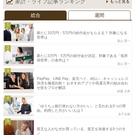
家計・ライフ記事
ランキング
もっと見る
総合
週間
1
新たに10万円・5万円の給付金がもらえる？ 対象になる
世帯は
畠山 憲一
2
新たに3万円・5万円の給付金が決定。対象である「低所
得世帯」の条件は？
畠山 憲一
3
PayPay、LINE Pay、楽天ペイ、d払い…キャッシュレス
決済を徹底比較！ おすすめアプリや高還元率の組み合わ
せ技をプロが解説
頼藤 太希
4
「ゆうちょ銀行使わない方がいい」と言われる5つの理
由。利用した方がいい人は？
金子圭都
5
貧乏な人がなぜか買っている、貧乏を加速する5つのモ
ノ