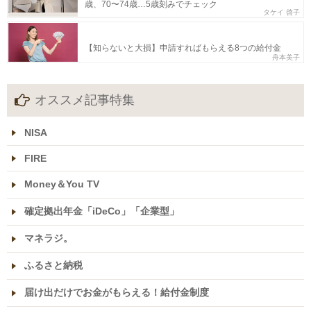
歳、70〜74歳…5歳刻みでチェック
タケイ 啓子
【知らないと大損】申請すればもらえる8つの給付金
舟本美子
オススメ記事特集
NISA
FIRE
Money＆You TV
確定拠出年金「iDeCo」「企業型」
マネラジ。
ふるさと納税
届け出だけでお金がもらえる！給付金制度