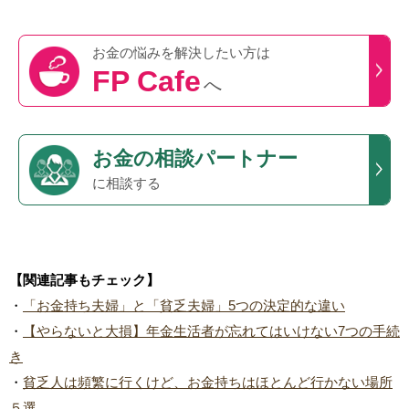
お金の悩みを
解決したい方は
FP Cafe
へ
お金の相談パートナー
に相談する
【関連記事もチェック】
・
「お金持ち夫婦」と「貧乏夫婦」5つの決定的な違い
・
【やらないと大損】年金生活者が忘れてはいけない7つの手続
き
・
貧乏人は頻繁に行くけど、お金持ちはほとんど行かない場所
５選