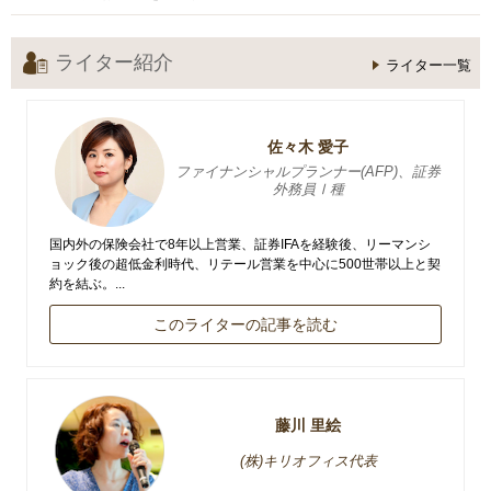
ライター紹介
ライター一覧
佐々木 愛子
ファイナンシャルプランナー(AFP)、証券
外務員Ⅰ種
国内外の保険会社で8年以上営業、証券IFAを経験後、リーマンシ
ョック後の超低金利時代、リテール営業を中心に500世帯以上と契
約を結ぶ。...
このライターの記事を読む
藤川 里絵
(株)キリオフィス代表