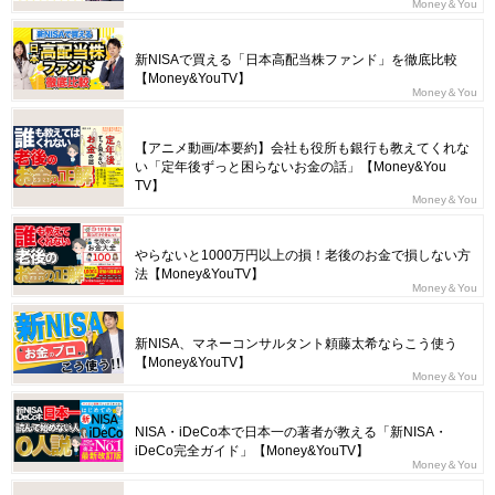
Money＆You
新NISAで買える「日本高配当株ファンド」を徹底比較
【Money&YouTV】
Money＆You
【アニメ動画/本要約】会社も役所も銀行も教えてくれな
い「定年後ずっと困らないお金の話」【Money&You
TV】
Money＆You
やらないと1000万円以上の損！老後のお金で損しない方
法【Money&YouTV】
Money＆You
新NISA、マネーコンサルタント頼藤太希ならこう使う
【Money&YouTV】
Money＆You
NISA・iDeCo本で日本一の著者が教える「新NISA・
iDeCo完全ガイド」【Money&YouTV】
Money＆You