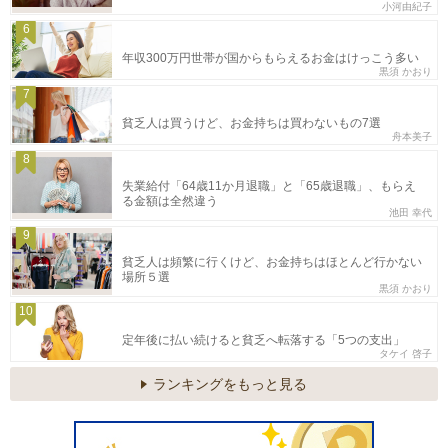
小河由紀子
6
年収300万円世帯が国からもらえるお金はけっこう多い
黒須 かおり
7
貧乏人は買うけど、お金持ちは買わないもの7選
舟本美子
8
失業給付「64歳11か月退職」と「65歳退職」、もらえ
る金額は全然違う
池田 幸代
9
貧乏人は頻繁に行くけど、お金持ちはほとんど行かない
場所５選
黒須 かおり
10
定年後に払い続けると貧乏へ転落する「5つの支出」
タケイ 啓子
ランキングをもっと見る