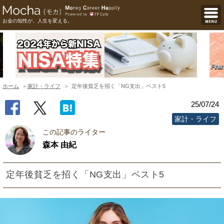
お金の知性が、人生を変える。
ホーム
家計・ライフ
定年後貧乏を招く「NG支出」ベスト5
25/07/24
家計・ライフ
この記事のライター
森本 由紀
定年後貧乏を招く「NG支出」ベスト5