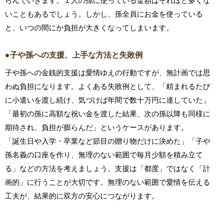
らんでいきます。１人の孫に使っている金額はそれほど多くな
いこともあるでしょう。しかし、孫全員にお金を使っている
と、いつの間にか負担が大きくなってしまいます。
●子や孫への支援、上手な方法と失敗例
子や孫への金銭的支援は愛情ゆえの行動ですが、無計画では思
わぬ負担になります。よくある失敗例として、「頼まれるたび
に小遣いを渡し続け、気づけば年間で数十万円に達していた」
「最初の孫に高額な祝い金を渡した結果、次の孫以降も同様に
期待され、負担が膨らんだ」というケースがあります。
「誕生日や入学・卒業など節目の贈り物だけに決めた」「子や
孫名義の口座を作り、無理のない範囲で毎月少額を積み立て
る」などの方法を考えましょう。支援は「都度」ではなく「計
画的」に行うことが大切です。無理のない範囲で愛情を伝える
工夫が、結果的に双方の安心につながります。