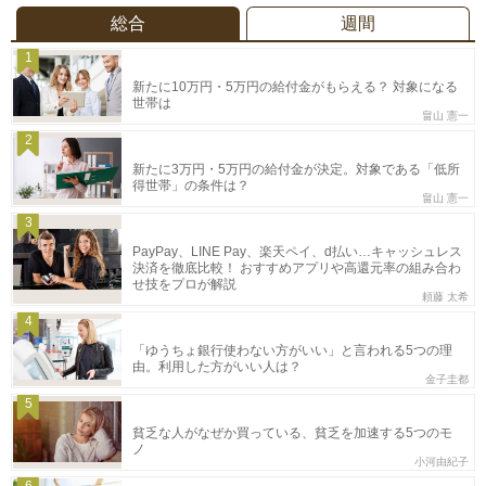
総合
週間
1
新たに10万円・5万円の給付金がもらえる？ 対象になる
世帯は
畠山 憲一
2
新たに3万円・5万円の給付金が決定。対象である「低所
得世帯」の条件は？
畠山 憲一
3
PayPay、LINE Pay、楽天ペイ、d払い…キャッシュレス
決済を徹底比較！ おすすめアプリや高還元率の組み合わ
せ技をプロが解説
頼藤 太希
4
「ゆうちょ銀行使わない方がいい」と言われる5つの理
由。利用した方がいい人は？
金子圭都
5
貧乏な人がなぜか買っている、貧乏を加速する5つのモ
ノ
小河由紀子
6