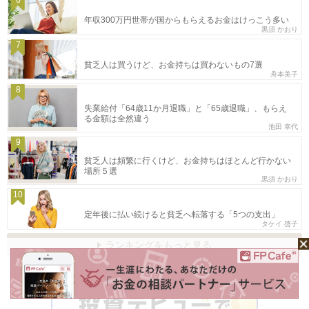
年収300万円世帯が国からもらえるお金はけっこう多い
黒須 かおり
7
貧乏人は買うけど、お金持ちは買わないもの7選
舟本美子
8
失業給付「64歳11か月退職」と「65歳退職」、もらえ
る金額は全然違う
池田 幸代
9
貧乏人は頻繁に行くけど、お金持ちはほとんど行かない
場所５選
黒須 かおり
10
定年後に払い続けると貧乏へ転落する「5つの支出」
タケイ 啓子
ランキングをもっと見る