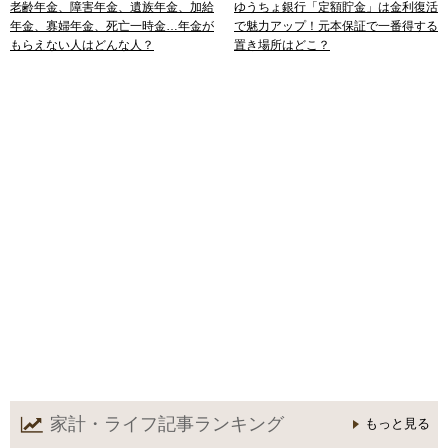
老齢年金、障害年金、遺族年金、加給
ゆうちょ銀行「定額貯金」は金利復活
年金、寡婦年金、死亡一時金…年金が
で魅力アップ！元本保証で一番得する
もらえない人はどんな人？
置き場所はどこ？
家計・ライフ記事
ランキング
もっと見る