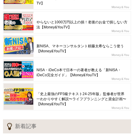
TV】
Money＆You
やらないと1000万円以上の損！老後のお金で損しない方
法【Money&YouTV】
Money＆You
新NISA、マネーコンサルタント頼藤太希ならこう使う
【Money&YouTV】
Money＆You
NISA・iDeCo本で日本一の著者が教える「新NISA・
iDeCo完全ガイド」【Money&YouTV】
Money＆You
「史上最強のFP3級テキスト24-25年版」監修者が世界
一わかりやすく解説〜ライフプランニングと資金計画〜
【Money&YouTV】
Money＆You
新着記事