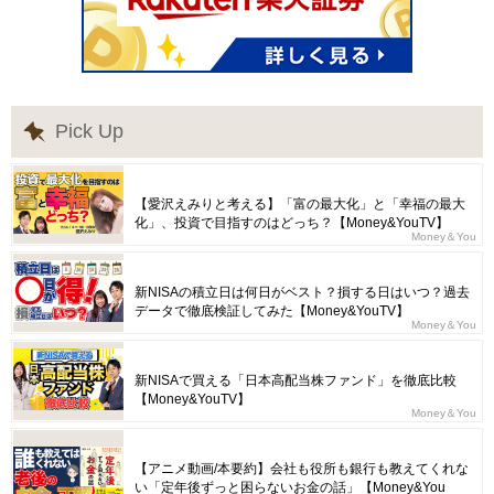
Pick Up
【愛沢えみりと考える】「富の最大化」と「幸福の最大
化」、投資で目指すのはどっち？【Money&YouTV】
Money＆You
新NISAの積立日は何日がベスト？損する日はいつ？過去
データで徹底検証してみた【Money&YouTV】
Money＆You
新NISAで買える「日本高配当株ファンド」を徹底比較
【Money&YouTV】
Money＆You
【アニメ動画/本要約】会社も役所も銀行も教えてくれな
い「定年後ずっと困らないお金の話」【Money&You