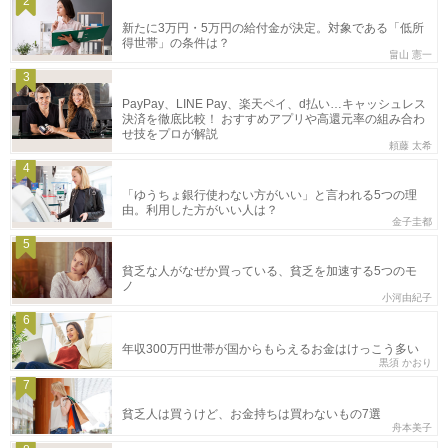
2
新たに3万円・5万円の給付金が決定。対象である「低所
得世帯」の条件は？
畠山 憲一
3
PayPay、LINE Pay、楽天ペイ、d払い…キャッシュレス
決済を徹底比較！ おすすめアプリや高還元率の組み合わ
せ技をプロが解説
頼藤 太希
4
「ゆうちょ銀行使わない方がいい」と言われる5つの理
由。利用した方がいい人は？
金子圭都
5
貧乏な人がなぜか買っている、貧乏を加速する5つのモ
ノ
小河由紀子
6
年収300万円世帯が国からもらえるお金はけっこう多い
黒須 かおり
7
貧乏人は買うけど、お金持ちは買わないもの7選
舟本美子