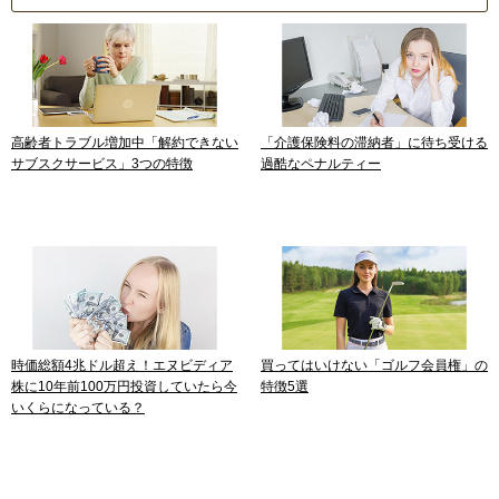
高齢者トラブル増加中「解約できない
「介護保険料の滞納者」に待ち受ける
サブスクサービス」3つの特徴
過酷なペナルティー
時価総額4兆ドル超え！エヌビディア
買ってはいけない「ゴルフ会員権」の
株に10年前100万円投資していたら今
特徴5選
いくらになっている？