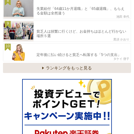
8
失業給付「64歳11か月退職」と「65歳退職」、もらえ
る金額は全然違う
池田 幸代
9
貧乏人は頻繁に行くけど、お金持ちはほとんど行かない
場所５選
黒須 かおり
10
定年後に払い続けると貧乏へ転落する「5つの支出」
タケイ 啓子
ランキングをもっと見る