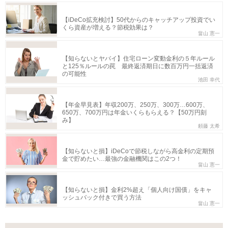
【iDeCo拡充検討】50代からのキャッチアップ投資でい
くら資産が増える？節税効果は？
畠山 憲一
【知らないとヤバイ】住宅ローン変動金利の５年ルール
と125％ルールの罠 最終返済期日に数百万円一括返済
の可能性
池田 幸代
【年金早見表】年収200万、250万、300万…600万、
650万、700万円は年金いくらもらえる？【50万円刻
み】
頼藤 太希
【知らないと損】iDeCoで節税しながら高金利の定期預
金で貯めたい…最強の金融機関はこの2つ！
畠山 憲一
【知らないと損】金利2%超え「個人向け国債」をキャ
ッシュバック付きで買う方法
畠山 憲一