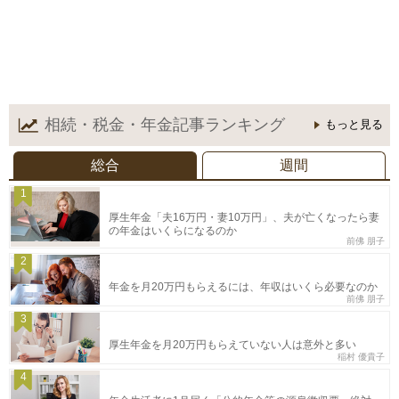
相続・税金・年金記事
ランキング
もっと見る
総合
週間
1
厚生年金「夫16万円・妻10万円」、夫が亡くなったら妻
の年金はいくらになるのか
前佛 朋子
2
年金を月20万円もらえるには、年収はいくら必要なのか
前佛 朋子
3
厚生年金を月20万円もらえていない人は意外と多い
稲村 優貴子
4