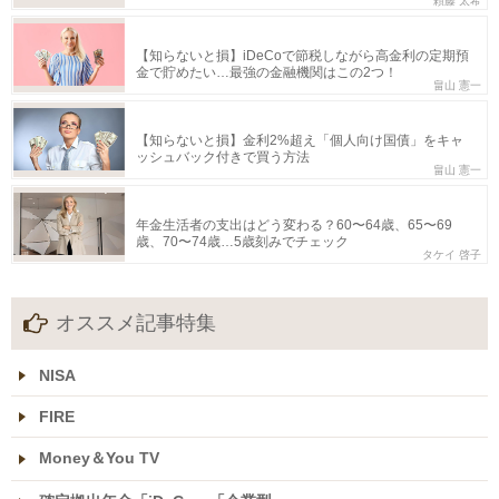
頼藤 太希
【知らないと損】iDeCoで節税しながら高金利の定期預
金で貯めたい…最強の金融機関はこの2つ！
畠山 憲一
【知らないと損】金利2%超え「個人向け国債」をキャ
ッシュバック付きで買う方法
畠山 憲一
年金生活者の支出はどう変わる？60〜64歳、65〜69
歳、70〜74歳…5歳刻みでチェック
タケイ 啓子
オススメ記事特集
NISA
FIRE
Money＆You TV