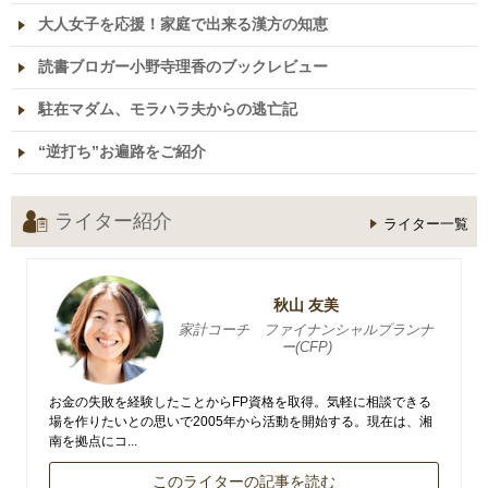
大人女子を応援！家庭で出来る漢方の知恵
読書ブロガー小野寺理香のブックレビュー
駐在マダム、モラハラ夫からの逃亡記
“逆打ち”お遍路をご紹介
ライター紹介
ライター一覧
秋山 友美
家計コーチ ファイナンシャルプランナ
ー(CFP)
お金の失敗を経験したことからFP資格を取得。気軽に相談できる
場を作りたいとの思いで2005年から活動を開始する。現在は、湘
南を拠点にコ...
このライターの記事を読む