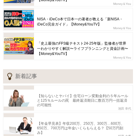
【Money&YouTV】
Money＆You
NISA・iDeCo本で日本一の著者が教える「新NISA・
iDeCo完全ガイド」【Money&YouTV】
Money＆You
「史上最強のFP3級テキスト24-25年版」監修者が世界
一わかりやすく解説〜ライフプランニングと資金計画〜
【Money&YouTV】
Money＆You
新着記事
【知らないとヤバイ】住宅ローン変動金利の５年ルール
と125％ルールの罠 最終返済期日に数百万円一括返済
の可能性
池田 幸代
【年金早見表】年収200万、250万、300万…600万、
650万、700万円は年金いくらもらえる？【50万円刻
み】