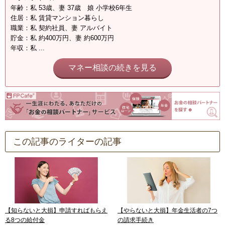
年齢：私 53歳、妻 37歳 娘 小学校6年生
住居：私 賃貸マンション暮らし
職業：私 契約社員、妻 アルバイト
貯金：私 約400万円、妻 約600万円
年収：私 ...
マネー相談の続きを見る
この記事のライターの記事
【知らないと大損】申請すればもらえ
【やらないと大損】年金生活者の7つ
る8つの給付金
の請求手続き