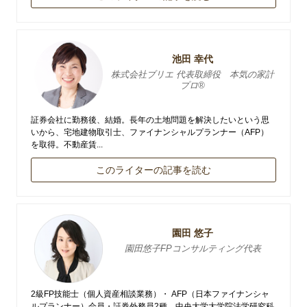
池田 幸代
株式会社ブリエ 代表取締役 本気の家計
プロ®
証券会社に勤務後、結婚。長年の土地問題を解決したいという思
いから、宅地建物取引士、ファイナンシャルプランナー（AFP）
を取得。不動産賃...
このライターの記事を読む
園田 悠子
園田悠子FPコンサルティング代表
2級FP技能士（個人資産相談業務）・ AFP（日本ファイナンシャ
ルプランナー）会員・証券外務員2種。中央大学大学院法学研究科