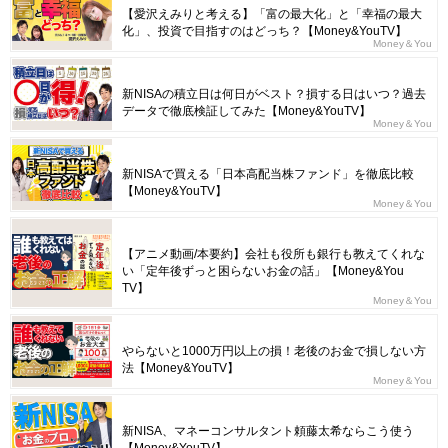
【愛沢えみりと考える】「富の最大化」と「幸福の最大
化」、投資で目指すのはどっち？【Money&YouTV】
Money＆You
新NISAの積立日は何日がベスト？損する日はいつ？過去
データで徹底検証してみた【Money&YouTV】
Money＆You
新NISAで買える「日本高配当株ファンド」を徹底比較
【Money&YouTV】
Money＆You
【アニメ動画/本要約】会社も役所も銀行も教えてくれな
い「定年後ずっと困らないお金の話」【Money&You
TV】
Money＆You
やらないと1000万円以上の損！老後のお金で損しない方
法【Money&YouTV】
Money＆You
新NISA、マネーコンサルタント頼藤太希ならこう使う