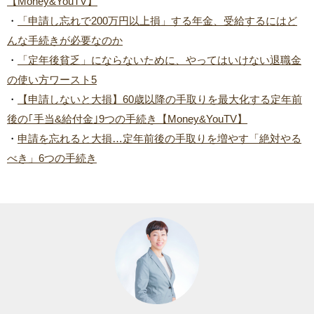
【Money&YouTV】
・
「申請し忘れで200万円以上損」する年金、受給するにはど
んな手続きが必要なのか
・
「定年後貧乏」にならないために、やってはいけない退職金
の使い方ワースト5
・
【申請しないと大損】60歳以降の手取りを最大化する定年前
後の｢手当&給付金｣9つの手続き【Money&YouTV】
・
申請を忘れると大損…定年前後の手取りを増やす「絶対やる
べき」6つの手続き