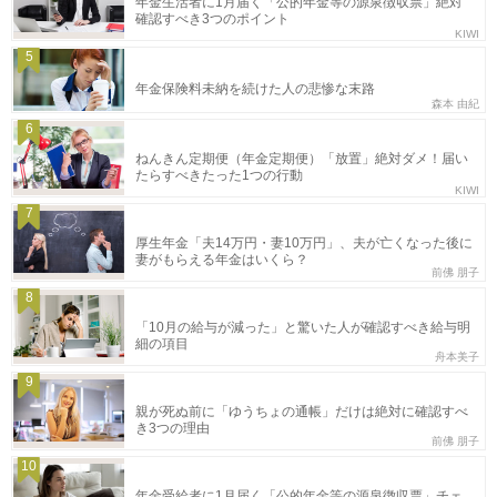
年金生活者に1月届く「公的年金等の源泉徴収票」絶対
確認すべき3つのポイント
KIWI
5
年金保険料未納を続けた人の悲惨な末路
森本 由紀
6
ねんきん定期便（年金定期便）「放置」絶対ダメ！届い
たらすべきたった1つの行動
KIWI
7
厚生年金「夫14万円・妻10万円」、夫が亡くなった後に
妻がもらえる年金はいくら？
前佛 朋子
8
「10月の給与が減った」と驚いた人が確認すべき給与明
細の項目
舟本美子
9
親が死ぬ前に「ゆうちょの通帳」だけは絶対に確認すべ
き3つの理由
前佛 朋子
10
年金受給者に1月届く「公的年金等の源泉徴収票」チェ