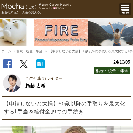
お金の知性が、人生を変える。
ホーム
相続・税金・年金
【申請しないと大損】60歳以降の手取りを最大化する｢手
24/10/05
相続・税金・年金
この記事のライター
頼藤 太希
【申請しないと大損】60歳以降の手取りを最大化
する｢手当＆給付金｣9つの手続き