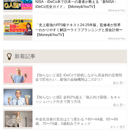
NISA・iDeCo本で日本一の著者が教える「新NISA・
iDeCo完全ガイド」【Money&YouTV】
Money＆You
「史上最強のFP3級テキスト24-25年版」監修者が世界
一わかりやすく解説〜ライフプランニングと資金計画〜
【Money&YouTV】
Money＆You
新着記事
【知らないと損】iDeCoで節税しながら高金利の定期預
金で貯めたい…最強の金融機関はこの2つ！
畠山 憲一
【知らないと損】金利2%超え「個人向け国債」をキャ
ッシュバック付きで買う方法
畠山 憲一
年金生活者の支出はどう変わる？60〜64歳、65〜69
歳、70〜74歳…5歳刻みでチェック
タケイ 啓子