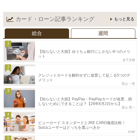
カード・ローン記事
ランキング
もっと見る
総合
週間
1
【知らないと大損】ゆうちょ銀行にしかない6つのメリ
ット
金子圭都
2
クレジットカードを解約せずに放置して起こる5つのデ
メリット
高山 一恵
3
【知らないと大損】PayPay・PayPayカードが改悪…損
しないためにできることは？【26年6月2日から】
畠山 憲一
4
ビューカード スタンダードとJRE CARD徹底比較！
Suicaユーザーはどっちを選ぶべきか
KIWI
5