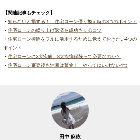
【関連記事もチェック】
・
知らないと損する！ 住宅ローン借り換え時の3つのポイント
・
住宅ローンの繰り上げ返済を成功させるコツ
・
住宅ローン控除をフルに活用するために覚えておきたい4つの
ポイント
・
住宅ローンに3大疾病、8大疾病保険って必要なのか？
・
住宅ローン審査後も油断は禁物！ やってはいけない4つ
田中 麻依