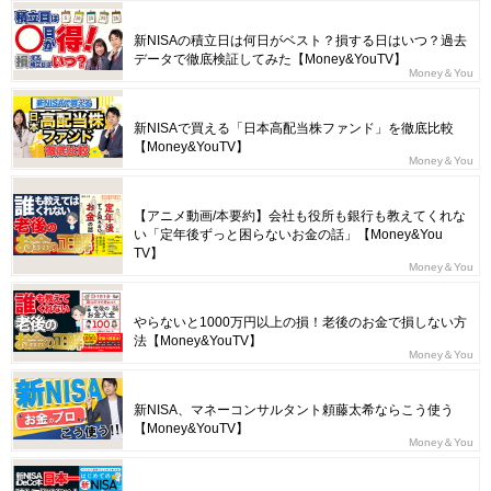
新NISAの積立日は何日がベスト？損する日はいつ？過去
データで徹底検証してみた【Money&YouTV】
Money＆You
新NISAで買える「日本高配当株ファンド」を徹底比較
【Money&YouTV】
Money＆You
【アニメ動画/本要約】会社も役所も銀行も教えてくれな
い「定年後ずっと困らないお金の話」【Money&You
TV】
Money＆You
やらないと1000万円以上の損！老後のお金で損しない方
法【Money&YouTV】
Money＆You
新NISA、マネーコンサルタント頼藤太希ならこう使う
【Money&YouTV】
Money＆You