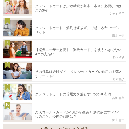
クレジットカードは少数精鋭が基本！本当に必要なのは
この3枚
タケイ 啓子
6
クレジットカード「解約せず放置」で起こる5つのデメ
リット
高山 一恵
7
【楽天ユーザー必読】「楽天カード」を使うべきでない
4つの支払い
鈴木靖子
8
その行為は絶対ダメ！ クレジットカードの信用力を落と
すワースト3
舟本美子
9
クレジットカードの信用力を落とす9つのNG行為
高橋 麻美
10
楽天ゴールドカードが4月から改悪！ 解約前にすべき4
つのこと、今後の戦略は？
畠山 憲一
ランキングをもっと見る