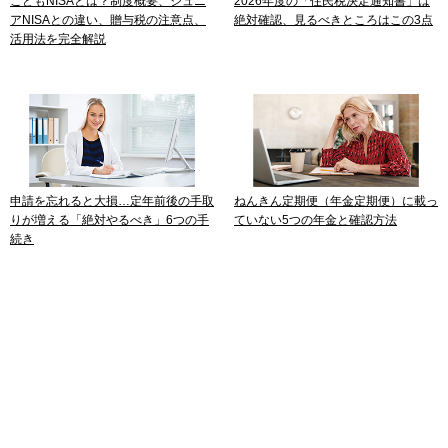
こどもNISAとは？制度概要、ジュニ
2026年度の「住民税決定通知書」は
アNISAとの違い、贈与税の注意点、
絶対確認、見るべきところはこの3点
活用法を完全解説
申請を忘れると大損…定年前後の手取
ねんきん定期便（年金定期便）に載っ
りが増える「絶対やるべき」6つの手
ていない5つの年金と確認方法
続き