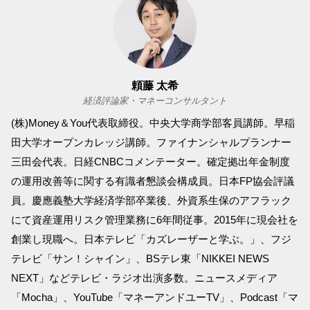
頼藤 太希
経済評論家・マネーコンサルタント
(株)Money＆You代表取締役。中央大学商学部客員講師。早稲
田大学オープンカレッジ講師。ファイナンシャルプランナー
三田会代表。日経CNBCコメンテーター。確定拠出年金制度
の運用改善等に関する有識者懇談会構成員。日本FP協会評議
員。慶應義塾大学経済学部卒業後、外資系生保のアフラック
にて資産運用リスク管理業務に6年間従事。2015年に現会社を
創業し現職へ。日本テレビ「カズレーザーと学ぶ。」、フジ
テレビ「サン！シャイン」、BSテレ東「NIKKEI NEWS
NEXT」などテレビ・ラジオ出演多数。ニュースメディア
「Mocha」、YouTube「マネーアンドユーTV」、Podcast「マ