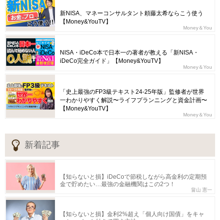
新NISA、マネーコンサルタント頼藤太希ならこう使う
【Money&YouTV】
Money＆You
NISA・iDeCo本で日本一の著者が教える「新NISA・
iDeCo完全ガイド」【Money&YouTV】
Money＆You
「史上最強のFP3級テキスト24-25年版」監修者が世界
一わかりやすく解説〜ライフプランニングと資金計画〜
【Money&YouTV】
Money＆You
新着記事
【知らないと損】iDeCoで節税しながら高金利の定期預
金で貯めたい…最強の金融機関はこの2つ！
畠山 憲一
【知らないと損】金利2%超え「個人向け国債」をキャ