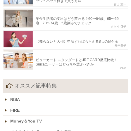
ッシュバック付きで買う方法
畠山 憲一
年金生活者の支出はどう変わる？60〜64歳、65〜69
歳、70〜74歳…5歳刻みでチェック
タケイ 啓子
【知らないと大損】申請すればもらえる8つの給付金
舟本美子
ビューカード スタンダードとJRE CARD徹底比較！
Suicaユーザーはどっちを選ぶべきか
KIWI
オススメ記事特集
NISA
FIRE
Money＆You TV