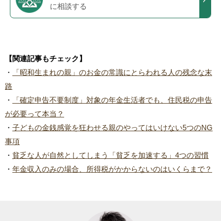
に相談する
【関連記事もチェック】
・
「昭和生まれの親」のお金の常識にとらわれる人の残念な末
路
・
「確定申告不要制度」対象の年金生活者でも、住民税の申告
が必要って本当？
・
子どもの金銭感覚を狂わせる親のやってはいけない5つのNG
事項
・
貧乏な人が自然としてしまう「貧乏を加速する」4つの習慣
・
年金収入のみの場合、所得税がかからないのはいくらまで？