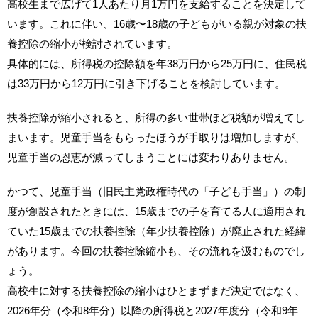
高校生まで広げて1人あたり月1万円を支給することを決定して
います。これに伴い、16歳〜18歳の子どもがいる親が対象の扶
養控除の縮小が検討されています。
具体的には、所得税の控除額を年38万円から25万円に、住民税
は33万円から12万円に引き下げることを検討しています。
扶養控除が縮小されると、所得の多い世帯ほど税額が増えてし
まいます。児童手当をもらったほうが手取りは増加しますが、
児童手当の恩恵が減ってしまうことには変わりありません。
かつて、児童手当（旧民主党政権時代の「子ども手当」）の制
度が創設されたときには、15歳までの子を育てる人に適用され
ていた15歳までの扶養控除（年少扶養控除）が廃止された経緯
があります。今回の扶養控除縮小も、その流れを汲むものでし
ょう。
高校生に対する扶養控除の縮小はひとまずまだ決定ではなく、
2026年分（令和8年分）以降の所得税と2027年度分（令和9年