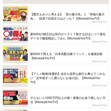
【愛沢えみりと考える】「富の最大化」と「幸福の最大
化」、投資で目指すのはどっち？【Money&YouTV】
Money＆You
新NISAの積立日は何日がベスト？損する日はいつ？過去
データで徹底検証してみた【Money&YouTV】
Money＆You
新NISAで買える「日本高配当株ファンド」を徹底比較
【Money&YouTV】
Money＆You
【アニメ動画/本要約】会社も役所も銀行も教えてくれな
い「定年後ずっと困らないお金の話」【Money&You
TV】
Money＆You
やらないと1000万円以上の損！老後のお金で損しない方
法【Money&YouTV】
Money＆You