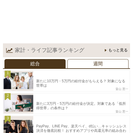
家計・ライフ記事
ランキング
もっと見る
総合
週間
1
新たに10万円・5万円の給付金がもらえる？ 対象になる
世帯は
畠山 憲一
2
新たに3万円・5万円の給付金が決定。対象である「低所
得世帯」の条件は？
畠山 憲一
3
PayPay、LINE Pay、楽天ペイ、d払い…キャッシュレス
決済を徹底比較！ おすすめアプリや高還元率の組み合わ