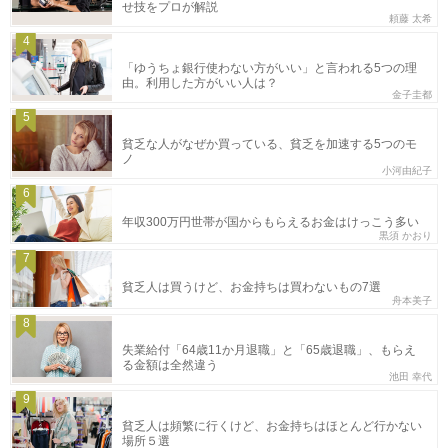
せ技をプロが解説
頼藤 太希
4
「ゆうちょ銀行使わない方がいい」と言われる5つの理
由。利用した方がいい人は？
金子圭都
5
貧乏な人がなぜか買っている、貧乏を加速する5つのモ
ノ
小河由紀子
6
年収300万円世帯が国からもらえるお金はけっこう多い
黒須 かおり
7
貧乏人は買うけど、お金持ちは買わないもの7選
舟本美子
8
失業給付「64歳11か月退職」と「65歳退職」、もらえ
る金額は全然違う
池田 幸代
9
貧乏人は頻繁に行くけど、お金持ちはほとんど行かない
場所５選