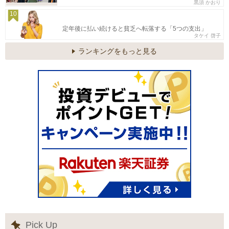
黒須 かおり
10
定年後に払い続けると貧乏へ転落する「5つの支出」
タケイ 啓子
ランキングをもっと見る
Pick Up