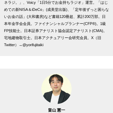
ネラジ。」、Voicy「1日5分でお金持ちラジオ」運営。「はじ
めての新NISA＆iDeCo」(成美堂出版)、「定年後ずっと困らな
いお金の話」(大和書房)など書籍120冊超、累計200万部。日
本年金学会会員。ファイナンシャルプランナー(CFP®)。1級
FP技能士。日本証券アナリスト協会認定アナリスト(CMA)。
宅地建物取引士。日本アクチュアリー会研究会員。X（旧
Twitter）→@yorifujitaiki
畠山 憲一