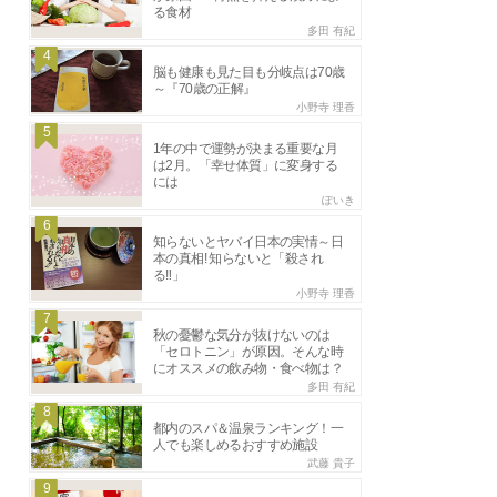
る食材
多田 有紀
4
脳も健康も見た目も分岐点は70歳
～『70歳の正解』
小野寺 理香
5
1年の中で運勢が決まる重要な月
は2月。「幸せ体質」に変身する
には
ぽいき
6
知らないとヤバイ日本の実情～日
本の真相! 知らないと「殺され
る‼」
小野寺 理香
7
秋の憂鬱な気分が抜けないのは
「セロトニン」が原因。そんな時
にオススメの飲み物・食べ物は？
多田 有紀
8
都内のスパ＆温泉ランキング！一
人でも楽しめるおすすめ施設
武藤 貴子
9