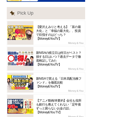
Pick Up
【愛沢えみりと考える】「富の最
大化」と「幸福の最大化」、投資
で目指すのはどっち？
【Money&YouTV】
Money＆You
新NISAの積立日は何日がベスト？
損する日はいつ？過去データで徹
底検証してみた
【Money&YouTV】
Money＆You
新NISAで買える「日本高配当株フ
ァンド」を徹底比較
【Money&YouTV】
Money＆You
【アニメ動画/本要約】会社も役所
も銀行も教えてくれない「定年後
ずっと困らないお金の話」
【Money&You TV】
Money＆You