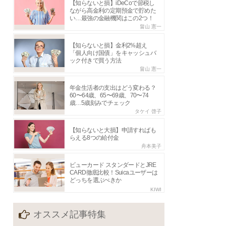
【知らないと損】iDeCoで節税し
ながら高金利の定期預金で貯めた
い…最強の金融機関はこの2つ！
畠山 憲一
【知らないと損】金利2%超え
「個人向け国債」をキャッシュバ
ック付きで買う方法
畠山 憲一
年金生活者の支出はどう変わる？
60〜64歳、65〜69歳、70〜74
歳…5歳刻みでチェック
タケイ 啓子
【知らないと大損】申請すればも
らえる8つの給付金
舟本美子
ビューカード スタンダードとJRE
CARD徹底比較！Suicaユーザーは
どっちを選ぶべきか
KIWI
オススメ記事特集