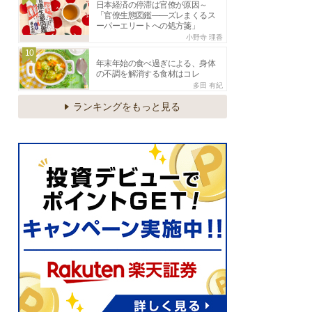
日本経済の停滞は官僚が原因～
「官僚生態図鑑――ズレまくるス
ーパーエリートへの処方箋」
小野寺 理香
10
年末年始の食べ過ぎによる、身体
の不調を解消する食材はコレ
多田 有紀
ランキングをもっと見る