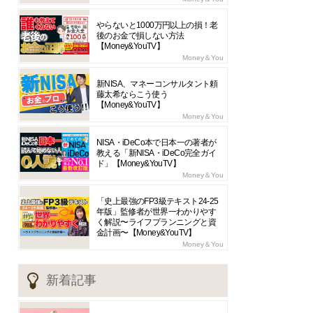
やらないと1000万円以上の損！老
後のお金で損しない方法
【Money&YouTV】
Money＆You
新NISA、マネーコンサルタント頼
藤太希ならこう使う
【Money&YouTV】
Money＆You
NISA・iDeCo本で日本一の著者が
教える「新NISA・iDeCo完全ガイ
ド」【Money&YouTV】
Money＆You
「史上最強のFP3級テキスト24-25
年版」監修者が世界一わかりやす
く解説〜ライフプランニングと資
金計画〜【Money&YouTV】
Money＆You
新着記事