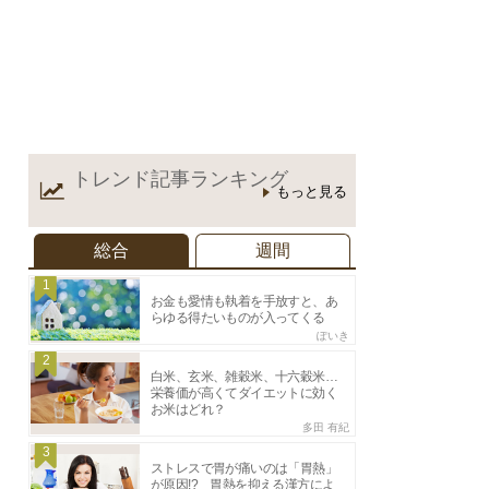
トレンド記事
ランキング
もっと見る
総合
週間
1
お金も愛情も執着を手放すと、あ
らゆる得たいものが入ってくる
ぽいき
2
白米、玄米、雑穀米、十六穀米…
栄養価が高くてダイエットに効く
お米はどれ？
多田 有紀
3
ストレスで胃が痛いのは「胃熱」
が原因!? 胃熱を抑える漢方によ