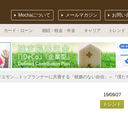
Mochaについて
メールマガジン
お問い
カード・ローン
相続・税金・年金
キャリア
トレンド
リエモン…トップランナーに共通する「根拠のない自信」～『僕たち
19/09/27
トレンド