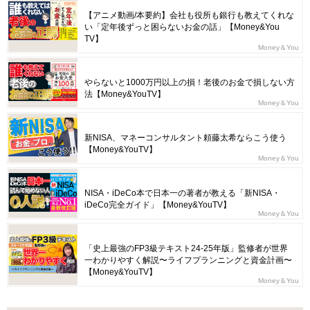
【アニメ動画/本要約】会社も役所も銀行も教えてくれな
い「定年後ずっと困らないお金の話」【Money&You
TV】
Money＆You
やらないと1000万円以上の損！老後のお金で損しない方
法【Money&YouTV】
Money＆You
新NISA、マネーコンサルタント頼藤太希ならこう使う
【Money&YouTV】
Money＆You
NISA・iDeCo本で日本一の著者が教える「新NISA・
iDeCo完全ガイド」【Money&YouTV】
Money＆You
「史上最強のFP3級テキスト24-25年版」監修者が世界
一わかりやすく解説〜ライフプランニングと資金計画〜
【Money&YouTV】
Money＆You