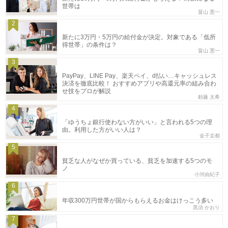
世帯は
畠山 憲一
2
新たに3万円・5万円の給付金が決定。対象である「低所
得世帯」の条件は？
畠山 憲一
3
PayPay、LINE Pay、楽天ペイ、d払い…キャッシュレス
決済を徹底比較！ おすすめアプリや高還元率の組み合わ
せ技をプロが解説
頼藤 太希
4
「ゆうちょ銀行使わない方がいい」と言われる5つの理
由。利用した方がいい人は？
金子圭都
5
貧乏な人がなぜか買っている、貧乏を加速する5つのモ
ノ
小河由紀子
6
年収300万円世帯が国からもらえるお金はけっこう多い
黒須 かおり
7