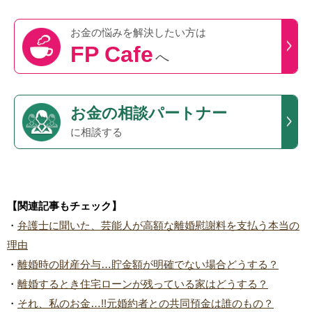
お金の悩みを
解決したい方は
FP Cafe
へ
お金の相談パートナー
に相談する
【関連記事もチェック】
・
弁護士に聞いた、芸能人が高額な離婚慰謝料を支払う本当の
理由
・
離婚時の財産分与…貯金額が明確でない場合どうする？
・
離婚するとき住宅ローンが残っている家はどうする？
・
それ、私のお金…!!元婚約者との共同預金は誰のもの？