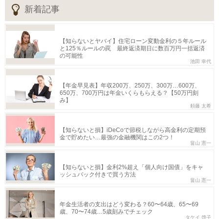
新着記事
【知らないとヤバイ】住宅ローン変動金利の５年ルール
と125％ルールの罠 最終返済期日に数百万円一括返済
の可能性
池田 幸代
【年金早見表】年収200万、250万、300万…600万、
650万、700万円は年金いくらもらえる？【50万円刻
み】
頼藤 太希
【知らないと損】iDeCoで節税しながら高金利の定期預
金で貯めたい…最強の金融機関はこの2つ！
畠山 憲一
【知らないと損】金利2%超え「個人向け国債」をキャ
ッシュバック付きで買う方法
畠山 憲一
年金生活者の支出はどう変わる？60〜64歳、65〜69
歳、70〜74歳…5歳刻みでチェック
タケイ 啓子