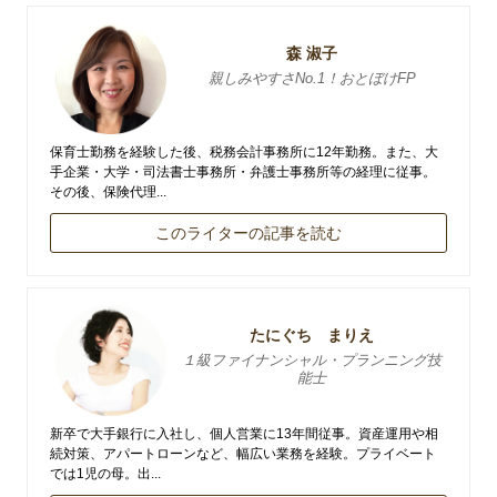
森 淑子
親しみやすさNo.1！おとぼけFP
保育士勤務を経験した後、税務会計事務所に12年勤務。また、大
手企業・大学・司法書士事務所・弁護士事務所等の経理に従事。
その後、保険代理...
このライターの記事を読む
たにぐち まりえ
１級ファイナンシャル・プランニング技
能士
新卒で大手銀行に入社し、個人営業に13年間従事。資産運用や相
続対策、アパートローンなど、幅広い業務を経験。プライベート
では1児の母。出...