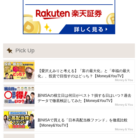
Pick Up
【愛沢えみりと考える】「富の最大化」と「幸福の最大
化」、投資で目指すのはどっち？【Money&YouTV】
Money＆You
新NISAの積立日は何日がベスト？損する日はいつ？過去
データで徹底検証してみた【Money&YouTV】
Money＆You
新NISAで買える「日本高配当株ファンド」を徹底比較
【Money&YouTV】
Money＆You