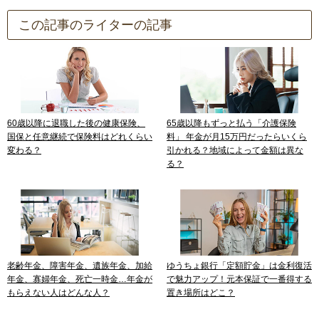
この記事のライターの記事
60歳以降に退職した後の健康保険、
65歳以降もずっと払う「介護保険
国保と任意継続で保険料はどれくらい
料」 年金が月15万円だったらいくら
変わる？
引かれる？地域によって金額は異な
る？
老齢年金、障害年金、遺族年金、加給
ゆうちょ銀行「定額貯金」は金利復活
年金、寡婦年金、死亡一時金…年金が
で魅力アップ！元本保証で一番得する
もらえない人はどんな人？
置き場所はどこ？