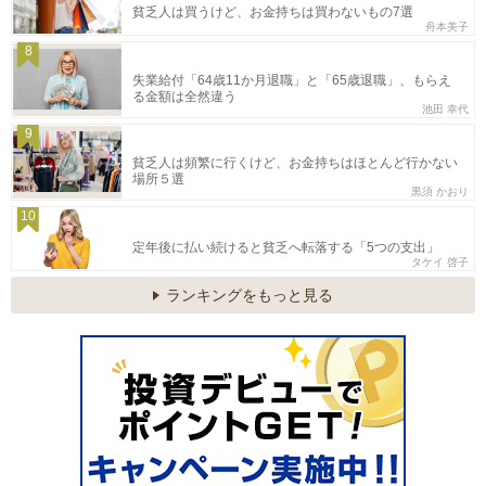
貧乏人は買うけど、お金持ちは買わないもの7選
舟本美子
8
失業給付「64歳11か月退職」と「65歳退職」、もらえ
る金額は全然違う
池田 幸代
9
貧乏人は頻繁に行くけど、お金持ちはほとんど行かない
場所５選
黒須 かおり
10
定年後に払い続けると貧乏へ転落する「5つの支出」
タケイ 啓子
ランキングをもっと見る