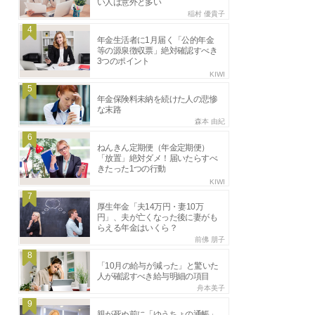
い人は意外と多い
稲村 優貴子
4
年金生活者に1月届く「公的年金
等の源泉徴収票」絶対確認すべき
3つのポイント
KIWI
5
年金保険料未納を続けた人の悲惨
な末路
森本 由紀
6
ねんきん定期便（年金定期便）
「放置」絶対ダメ！届いたらすべ
きたった1つの行動
KIWI
7
厚生年金「夫14万円・妻10万
円」、夫が亡くなった後に妻がも
らえる年金はいくら？
前佛 朋子
8
「10月の給与が減った」と驚いた
人が確認すべき給与明細の項目
舟本美子
9
親が死ぬ前に「ゆうちょの通帳」