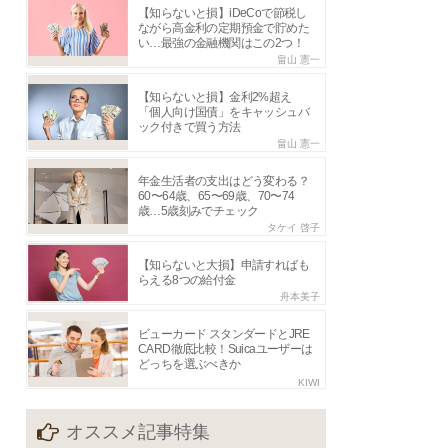
【知らないと損】iDeCoで節税し
ながら高金利の定期預金で貯めた
い…最強の金融機関はこの2つ！
畠山 憲一
【知らないと損】金利2%超え
「個人向け国債」をキャッシュバ
ック付きで買う方法
畠山 憲一
年金生活者の支出はどう変わる？
60〜64歳、65〜69歳、70〜74
歳…5歳刻みでチェック
タケイ 啓子
【知らないと大損】申請すればも
らえる8つの給付金
舟本美子
ビューカード スタンダードとJRE
CARD徹底比較！Suicaユーザーは
どっちを選ぶべきか
KIWI
オススメ記事特集