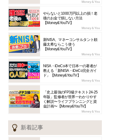
Money＆You
やらないと1000万円以上の損！老
後のお金で損しない方法
【Money&YouTV】
Money＆You
新NISA、マネーコンサルタント頼
藤太希ならこう使う
【Money&YouTV】
Money＆You
NISA・iDeCo本で日本一の著者が
教える「新NISA・iDeCo完全ガイ
ド」【Money&YouTV】
Money＆You
「史上最強のFP3級テキスト24-25
年版」監修者が世界一わかりやす
く解説〜ライフプランニングと資
金計画〜【Money&YouTV】
Money＆You
新着記事