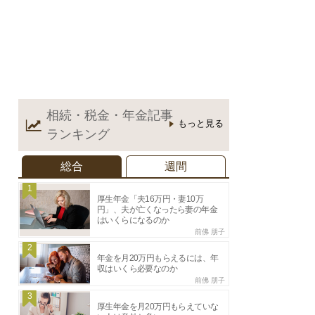
相続・税金・年金記事
もっと見る
ランキング
総合
週間
1
厚生年金「夫16万円・妻10万
円」、夫が亡くなったら妻の年金
はいくらになるのか
前佛 朋子
2
年金を月20万円もらえるには、年
収はいくら必要なのか
前佛 朋子
3
厚生年金を月20万円もらえていな