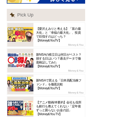
Pick Up
【愛沢えみりと考える】「富の最
大化」と「幸福の最大化」、投資
で目指すのはどっち？
【Money&YouTV】
Money＆You
新NISAの積立日は何日がベスト？
損する日はいつ？過去データで徹
底検証してみた
【Money&YouTV】
Money＆You
新NISAで買える「日本高配当株フ
ァンド」を徹底比較
【Money&YouTV】
Money＆You
【アニメ動画/本要約】会社も役所
も銀行も教えてくれない「定年後
ずっと困らないお金の話」
【Money&You TV】