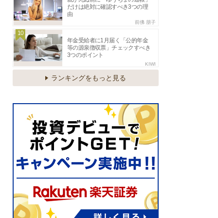
だけは絶対に確認すべき3つの理
由
前佛 朋子
10
年金受給者に1月届く「公的年金
等の源泉徴収票」チェックすべき
3つのポイント
KIWI
ランキングをもっと見る