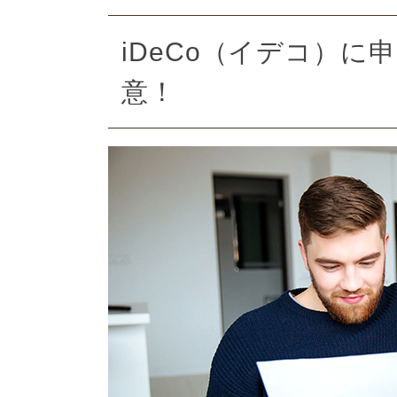
iDeCo（イデコ）
意！