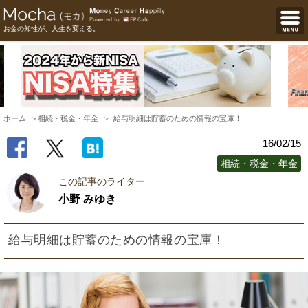
お金の知性が、人生を変える。
ホーム
相続・税金・年金
給与明細は貯蓄のための情報の宝庫！
16/02/15
相続・税金・年金
この記事のライター
小野 みゆき
給与明細は貯蓄のための情報の宝庫！