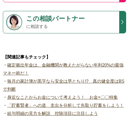
この
相談パートナー
に相談する
【関連記事もチェック】
・
確定拠出年金は、金融機関が教えたがらない年利20%の最強
マネー術だ！
・
毎月の家計簿が黒字なら安全は早とちり!? 真の健全度はBS
で判断
・
身近なことからお金について考えよう！ お金×〇〇特集
・
「貯蓄賢者」への道 支出を分析して先取り貯蓄をしよう！
・
給与明細の見方を解説 控除項目に注目しよう