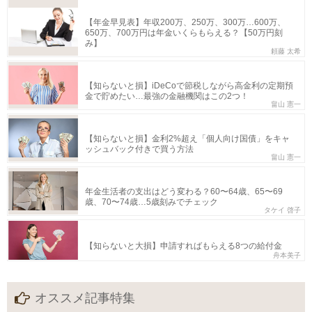
【年金早見表】年収200万、250万、300万…600万、
650万、700万円は年金いくらもらえる？【50万円刻
み】
頼藤 太希
【知らないと損】iDeCoで節税しながら高金利の定期預
金で貯めたい…最強の金融機関はこの2つ！
畠山 憲一
【知らないと損】金利2%超え「個人向け国債」をキャ
ッシュバック付きで買う方法
畠山 憲一
年金生活者の支出はどう変わる？60〜64歳、65〜69
歳、70〜74歳…5歳刻みでチェック
タケイ 啓子
【知らないと大損】申請すればもらえる8つの給付金
舟本美子
オススメ記事特集