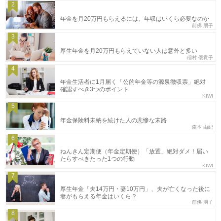
2
年金を月20万円もらえるには、年収はいくら必要なのか
前佛 朋子
3
厚生年金を月20万円もらえていない人は意外と多い
稲村 優貴子
4
年金生活者に1月届く「公的年金等の源泉徴収票」絶対
確認すべき3つのポイント
KIWI
5
年金保険料未納を続けた人の悲惨な末路
森本 由紀
6
ねんきん定期便（年金定期便）「放置」絶対ダメ！届い
たらすべきたった1つの行動
KIWI
7
厚生年金「夫14万円・妻10万円」、夫が亡くなった後に
妻がもらえる年金はいくら？
前佛 朋子
8