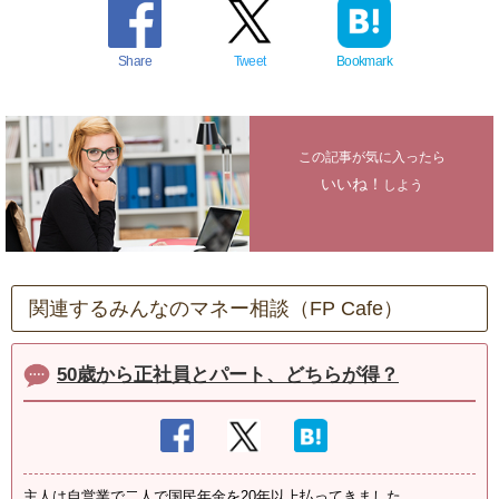
Share
Tweet
Bookmark
この記事が気に入ったら
いいね！
しよう
関連するみんなのマネー相談（FP Cafe）
50歳から正社員とパート、どちらが得？
主人は自営業で二人で国民年金を20年以上払ってきました。