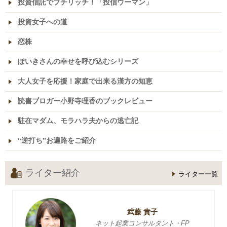
投資信託でプチリッチ！「投信ウーマン」
投資女子への道
恋株
ぽいきさんの幸せを呼び込むシリーズ
大人女子を応援！家庭で出来る漢方の知恵
読書ブロガー小野寺理香のブックレビュー
駐在マダム、モラハラ夫からの逃亡記
“逆打ち”お遍路をご紹介
ライター紹介
ライター一覧
武藤 貴子
ネット起業コンサルタント・FP