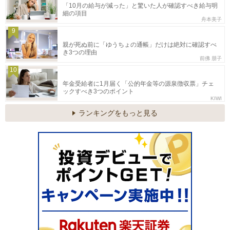
「10月の給与が減った」と驚いた人が確認すべき給与明
細の項目
舟本美子
9
親が死ぬ前に「ゆうちょの通帳」だけは絶対に確認すべ
き3つの理由
前佛 朋子
10
年金受給者に1月届く「公的年金等の源泉徴収票」チェ
ックすべき3つのポイント
KIWI
ランキングをもっと見る