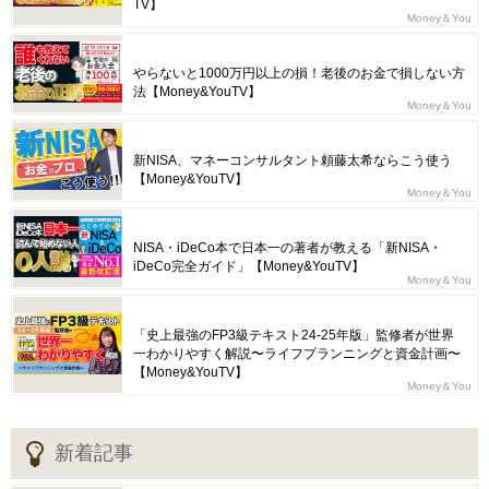
TV】
Money＆You
やらないと1000万円以上の損！老後のお金で損しない方
法【Money&YouTV】
Money＆You
新NISA、マネーコンサルタント頼藤太希ならこう使う
【Money&YouTV】
Money＆You
NISA・iDeCo本で日本一の著者が教える「新NISA・
iDeCo完全ガイド」【Money&YouTV】
Money＆You
「史上最強のFP3級テキスト24-25年版」監修者が世界
一わかりやすく解説〜ライフプランニングと資金計画〜
【Money&YouTV】
Money＆You
新着記事