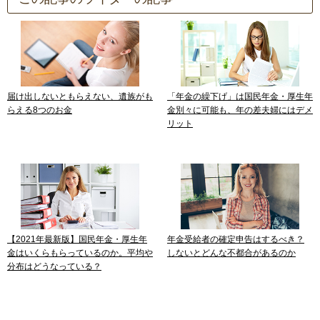
届け出しないともらえない、遺族がも
「年金の繰下げ」は国民年金・厚生年
らえる8つのお金
金別々に可能も、年の差夫婦にはデメ
リット
【2021年最新版】国民年金・厚生年
年金受給者の確定申告はするべき？
金はいくらもらっているのか。平均や
しないとどんな不都合があるのか
分布はどうなっている？