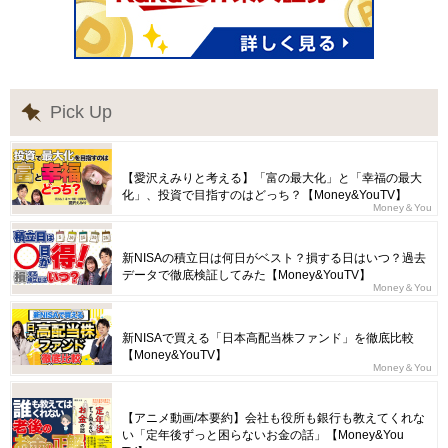
Pick Up
【愛沢えみりと考える】「富の最大化」と「幸福の最大
化」、投資で目指すのはどっち？【Money&YouTV】
Money＆You
新NISAの積立日は何日がベスト？損する日はいつ？過去
データで徹底検証してみた【Money&YouTV】
Money＆You
新NISAで買える「日本高配当株ファンド」を徹底比較
【Money&YouTV】
Money＆You
【アニメ動画/本要約】会社も役所も銀行も教えてくれな
い「定年後ずっと困らないお金の話」【Money&You