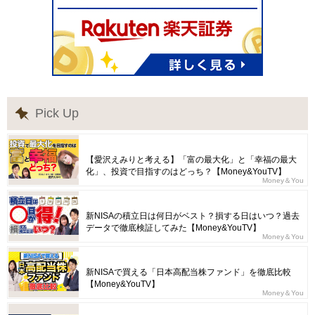
Pick Up
【愛沢えみりと考える】「富の最大化」と「幸福の最大
化」、投資で目指すのはどっち？【Money&YouTV】
Money＆You
新NISAの積立日は何日がベスト？損する日はいつ？過去
データで徹底検証してみた【Money&YouTV】
Money＆You
新NISAで買える「日本高配当株ファンド」を徹底比較
【Money&YouTV】
Money＆You