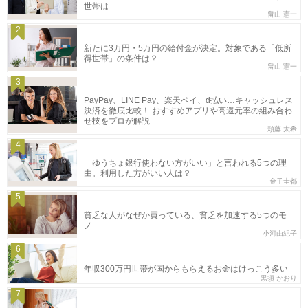
世帯は
畠山 憲一
2
新たに3万円・5万円の給付金が決定。対象である「低所
得世帯」の条件は？
畠山 憲一
3
PayPay、LINE Pay、楽天ペイ、d払い…キャッシュレス
決済を徹底比較！ おすすめアプリや高還元率の組み合わ
せ技をプロが解説
頼藤 太希
4
「ゆうちょ銀行使わない方がいい」と言われる5つの理
由。利用した方がいい人は？
金子圭都
5
貧乏な人がなぜか買っている、貧乏を加速する5つのモ
ノ
小河由紀子
6
年収300万円世帯が国からもらえるお金はけっこう多い
黒須 かおり
7