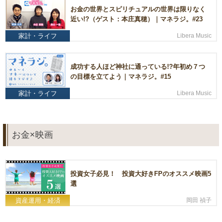
お金の世界とスピリチュアルの世界は限りなく
近い!?（ゲスト：本庄真穂）｜マネラジ。#23
家計・ライフ
Libera Music
成功する人ほど神社に通っている!?年初め７つ
の目標を立てよう｜マネラジ。#15
家計・ライフ
Libera Music
お金×映画
投資女子必見！ 投資大好きFPのオススメ映画5
選
資産運用・経済
岡田 禎子