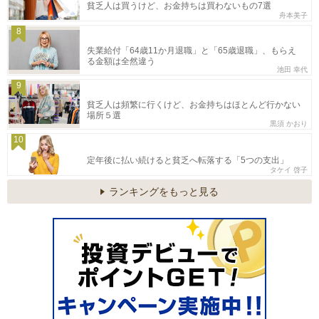
貧乏人は買うけど、お金持ちは買わないもの7選
舟本美子
8
失業給付「64歳11か月退職」と「65歳退職」、もらえ
る金額は全然違う
池田 幸代
9
貧乏人は頻繁に行くけど、お金持ちはほとんど行かない
場所５選
黒須 かおり
10
定年後に払い続けると貧乏へ転落する「5つの支出」
タケイ 啓子
ランキングをもっと見る