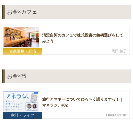
お金×カフェ
清澄白河のカフェで株式投資の銘柄選びをして
みよう
資産運用・経済
岡田 禎子
お金×旅
旅行とマネーについてゆる〜く語りますっ！｜
マネラジ。#02
家計・ライフ
Libera Music