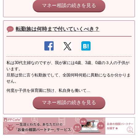
マネー相談の続きを見る
転勤族は何時まで付いていくべき？
私は30代主婦なのですが、我が家には4歳、3歳、0歳の３人の子供が
います。
旦那は世に言う転勤族でして、全国何時何処に異動になるか分かりま
せん。
何度か子供を保育園に預け、私自身も働いて...
マネー相談の続きを見る