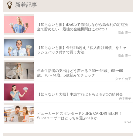
新着記事
【知らないと損】iDeCoで節税しながら高金利の定期預
金で貯めたい…最強の金融機関はこの2つ！
畠山 憲一
【知らないと損】金利2%超え「個人向け国債」をキャ
ッシュバック付きで買う方法
畠山 憲一
年金生活者の支出はどう変わる？60〜64歳、65〜69
歳、70〜74歳…5歳刻みでチェック
タケイ 啓子
【知らないと大損】申請すればもらえる8つの給付金
舟本美子
ビューカード スタンダードとJRE CARD徹底比較！
Suicaユーザーはどっちを選ぶべきか
KIWI