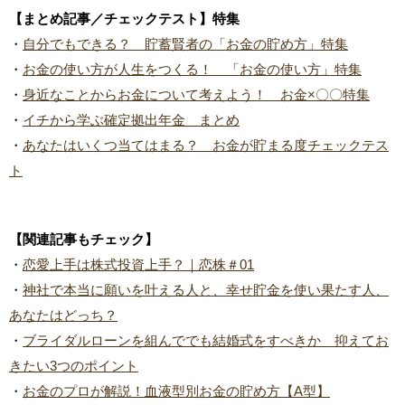
【まとめ記事／チェックテスト】特集
・
自分でもできる？ 貯蓄賢者の「お金の貯め方」特集
・
お金の使い方が人生をつくる！ 「お金の使い方」特集
・
身近なことからお金について考えよう！ お金×〇〇特集
・
イチから学ぶ確定拠出年金 まとめ
・
あなたはいくつ当てはまる？ お金が貯まる度チェックテス
ト
【関連記事もチェック】
・
恋愛上手は株式投資上手？｜恋株＃01
・
神社で本当に願いを叶える人と、幸せ貯金を使い果たす人、
あなたはどっち？
・
ブライダルローンを組んででも結婚式をすべきか 抑えてお
きたい3つのポイント
・
お金のプロが解説！血液型別お金の貯め方【A型】