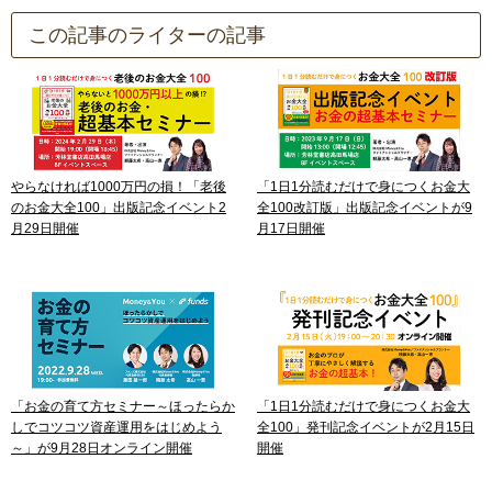
この記事のライターの記事
やらなければ1000万円の損！「老後
「1日1分読むだけで身につくお金大
のお金大全100」出版記念イベント2
全100改訂版」出版記念イベントが9
月29日開催
月17日開催
「お金の育て方セミナー～ほったらか
「1日1分読むだけで身につくお金大
しでコツコツ資産運用をはじめよう
全100」発刊記念イベントが2月15日
～」が9月28日オンライン開催
開催