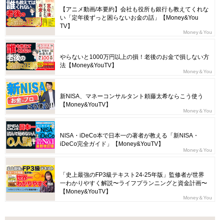
【アニメ動画/本要約】会社も役所も銀行も教えてくれな
い「定年後ずっと困らないお金の話」【Money&You
TV】
Money＆You
やらないと1000万円以上の損！老後のお金で損しない方
法【Money&YouTV】
Money＆You
新NISA、マネーコンサルタント頼藤太希ならこう使う
【Money&YouTV】
Money＆You
NISA・iDeCo本で日本一の著者が教える「新NISA・
iDeCo完全ガイド」【Money&YouTV】
Money＆You
「史上最強のFP3級テキスト24-25年版」監修者が世界
一わかりやすく解説〜ライフプランニングと資金計画〜
【Money&YouTV】
Money＆You