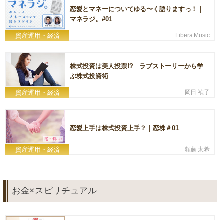
恋愛とマネーについてゆる〜く語りますっ！｜
マネラジ。#01
資産運用・経済
Libera Music
株式投資は美人投票!? ラブストーリーから学
ぶ株式投資術
資産運用・経済
岡田 禎子
恋愛上手は株式投資上手？｜恋株＃01
資産運用・経済
頼藤 太希
お金×スピリチュアル