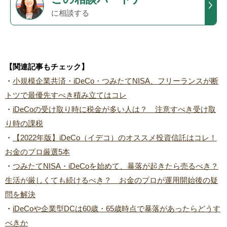
に相談する
【関連記事もチェック】
・
小規模企業共済・iDeCo・つみたてNISA、フリーランスが断
トツで最優先すべき積み立てはコレ
・
iDeCoの受け取り時に税金が多い人は？ 注意すべき受け取
り時の課税
・
【2022年版】iDeCo（イデコ）のオススメ投資信託はコレ！
お金のプロ厳選5本
・
つみたてNISA・iDeCoを始めて、暴落が起きたら売るべき？
生活が厳しくても続けるべき？ お金のプロが運用開始後の疑
問を解決
・
iDeCoや企業型DCは60歳・65歳時点で暴落があったらどうす
べきか