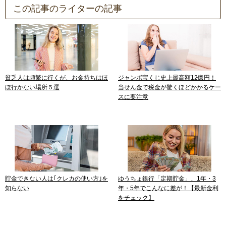
この記事のライターの記事
貧乏人は頻繁に行くが、お金持ちはほ
ジャンボ宝くじ史上最高額12億円！
ぼ行かない場所５選
当せん金で税金が驚くほどかかるケー
スに要注意
貯金できない人は｢クレカの使い方｣を
ゆうちょ銀行「定期貯金」、1年・3
知らない
年・5年でこんなに差が！【最新金利
をチェック】