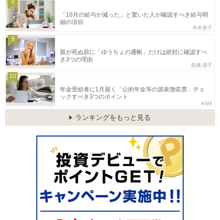
8
「10月の給与が減った」と驚いた人が確認すべき給与明
細の項目
舟本美子
9
親が死ぬ前に「ゆうちょの通帳」だけは絶対に確認すべ
き3つの理由
前佛 朋子
10
年金受給者に1月届く「公的年金等の源泉徴収票」チェ
ックすべき3つのポイント
KIWI
ランキングをもっと見る