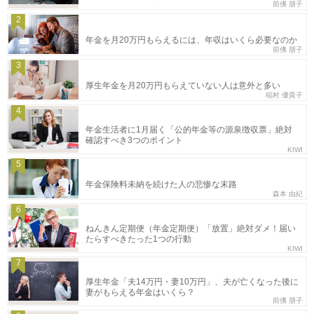
前佛 朋子
2
年金を月20万円もらえるには、年収はいくら必要なのか
前佛 朋子
3
厚生年金を月20万円もらえていない人は意外と多い
稲村 優貴子
4
年金生活者に1月届く「公的年金等の源泉徴収票」絶対
確認すべき3つのポイント
KIWI
5
年金保険料未納を続けた人の悲惨な末路
森本 由紀
6
ねんきん定期便（年金定期便）「放置」絶対ダメ！届い
たらすべきたった1つの行動
KIWI
7
厚生年金「夫14万円・妻10万円」、夫が亡くなった後に
妻がもらえる年金はいくら？
前佛 朋子