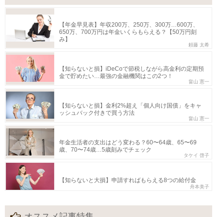
【年金早見表】年収200万、250万、300万…600万、
650万、700万円は年金いくらもらえる？【50万円刻
み】
頼藤 太希
【知らないと損】iDeCoで節税しながら高金利の定期預
金で貯めたい…最強の金融機関はこの2つ！
畠山 憲一
【知らないと損】金利2%超え「個人向け国債」をキャ
ッシュバック付きで買う方法
畠山 憲一
年金生活者の支出はどう変わる？60〜64歳、65〜69
歳、70〜74歳…5歳刻みでチェック
タケイ 啓子
【知らないと大損】申請すればもらえる8つの給付金
舟本美子
オススメ記事特集