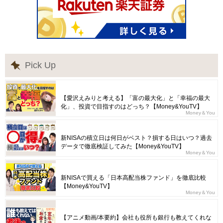
Pick Up
【愛沢えみりと考える】「富の最大化」と「幸福の最大
化」、投資で目指すのはどっち？【Money&YouTV】
Money＆You
新NISAの積立日は何日がベスト？損する日はいつ？過去
データで徹底検証してみた【Money&YouTV】
Money＆You
新NISAで買える「日本高配当株ファンド」を徹底比較
【Money&YouTV】
Money＆You
【アニメ動画/本要約】会社も役所も銀行も教えてくれな