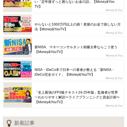
い「定年後ずっと困らないお金の話」【Money&You
TV】
Money＆You
やらないと1000万円以上の損！老後のお金で損しない方
法【Money&YouTV】
Money＆You
新NISA、マネーコンサルタント頼藤太希ならこう使う
【Money&YouTV】
Money＆You
NISA・iDeCo本で日本一の著者が教える「新NISA・
iDeCo完全ガイド」【Money&YouTV】
Money＆You
「史上最強のFP3級テキスト24-25年版」監修者が世界
一わかりやすく解説〜ライフプランニングと資金計画〜
【Money&YouTV】
Money＆You
新着記事