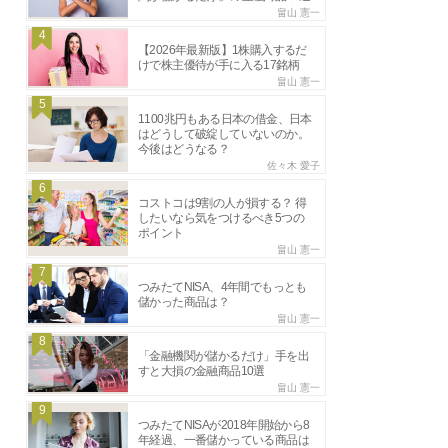
畠山 憲一
4
【2026年最新版】1株購入するだ
けで株主優待が手に入る17銘柄
畠山 憲一
5
1100兆円もある日本の借金、日本
はどうして破綻していないのか。
今後はどうなる？
佐々木 愛子
6
コストコは9割の人が損する？ 得
したいなら気をつけるべき5つの
ポイント
畠山 憲一
7
つみたてNISA、4年間でもっとも
儲かった商品は？
畠山 憲一
8
「金融機関が儲かるだけ」手を出
すと大損の金融商品10選
畠山 憲一
9
つみたてNISAが2018年開始から8
年経過、一番儲かっている商品は