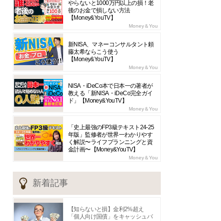
やらないと1000万円以上の損！老
後のお金で損しない方法
【Money&YouTV】
Money＆You
新NISA、マネーコンサルタント頼
藤太希ならこう使う
【Money&YouTV】
Money＆You
NISA・iDeCo本で日本一の著者が
教える「新NISA・iDeCo完全ガイ
ド」【Money&YouTV】
Money＆You
「史上最強のFP3級テキスト24-25
年版」監修者が世界一わかりやす
く解説〜ライフプランニングと資
金計画〜【Money&YouTV】
Money＆You
新着記事
【知らないと損】金利2%超え
「個人向け国債」をキャッシュバ