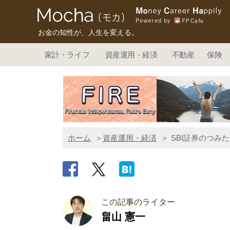
お金の知性が、人生を変える。
家計・ライフ
資産運用・経済
不動産
保険
ホーム
資産運用・経済
SBI証券のつみ
この記事のライター
畠山 憲一