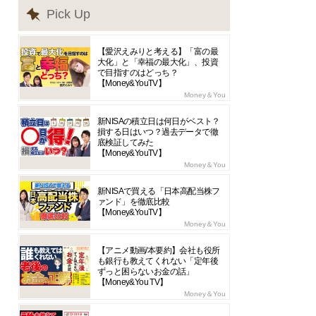
Pick Up
【愛沢えみりと考える】「富の最
大化」と「幸福の最大化」、投資
で目指すのはどっち？
【Money&YouTV】
Money＆You
新NISAの積立日は何日がベスト？
損する日はいつ？過去データで徹
底検証してみた
【Money&YouTV】
Money＆You
新NISAで買える「日本高配当株フ
ァンド」を徹底比較
【Money&YouTV】
Money＆You
【アニメ動画/本要約】会社も役所
も銀行も教えてくれない「定年後
ずっと困らないお金の話」
【Money&You TV】
Money＆You