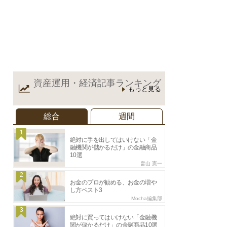
資産運用・経済記事
ランキング
もっと見る
総合
週間
1
絶対に手を出してはいけない「金
融機関が儲かるだけ」の金融商品
10選
畠山 憲一
2
お金のプロが勧める、お金の増や
し方ベスト3
Mocha編集部
3
絶対に買ってはいけない「金融機
関が儲かるだけ」の金融商品10選