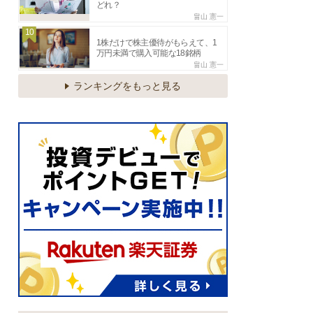
どれ？
畠山 憲一
10
1株だけで株主優待がもらえて、1
万円未満で購入可能な18銘柄
畠山 憲一
ランキングをもっと見る