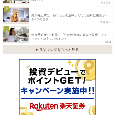
舟本美子
9
親が死ぬ前に「ゆうちょの通帳」だけは絶対に確認すべ
き3つの理由
前佛 朋子
10
年金受給者に1月届く「公的年金等の源泉徴収票」チェ
ックすべき3つのポイント
KIWI
ランキングをもっと見る