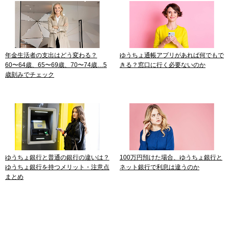
年金生活者の支出はどう変わる？
ゆうちょ通帳アプリがあれば何でもで
60〜64歳、65〜69歳、70〜74歳…5
きる？窓口に行く必要ないのか
歳刻みでチェック
ゆうちょ銀行と普通の銀行の違いは？
100万円預けた場合、ゆうちょ銀行と
ゆうちょ銀行を持つメリット・注意点
ネット銀行で利息は違うのか
まとめ