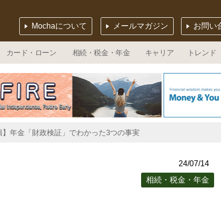
Mochaについて
メールマガジン
お問い
カード・ローン
相続・税金・年金
キャリア
トレンド
損】年金「財政検証」でわかった3つの事実
24/07/14
相続・税金・年金