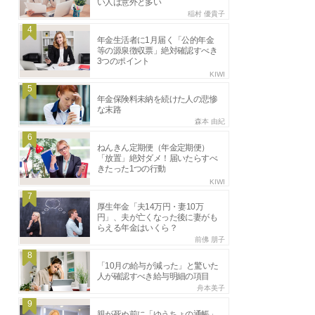
い人は意外と多い
稲村 優貴子
4
年金生活者に1月届く「公的年金
等の源泉徴収票」絶対確認すべき
3つのポイント
KIWI
5
年金保険料未納を続けた人の悲惨
な末路
森本 由紀
6
ねんきん定期便（年金定期便）
「放置」絶対ダメ！届いたらすべ
きたった1つの行動
KIWI
7
厚生年金「夫14万円・妻10万
円」、夫が亡くなった後に妻がも
らえる年金はいくら？
前佛 朋子
8
「10月の給与が減った」と驚いた
人が確認すべき給与明細の項目
舟本美子
9
親が死ぬ前に「ゆうちょの通帳」