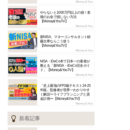
Money＆You
やらないと1000万円以上の損！老
後のお金で損しない方法
【Money&YouTV】
Money＆You
新NISA、マネーコンサルタント頼
藤太希ならこう使う
【Money&YouTV】
Money＆You
NISA・iDeCo本で日本一の著者が
教える「新NISA・iDeCo完全ガイ
ド」【Money&YouTV】
Money＆You
「史上最強のFP3級テキスト24-25
年版」監修者が世界一わかりやす
く解説〜ライフプランニングと資
金計画〜【Money&YouTV】
Money＆You
新着記事