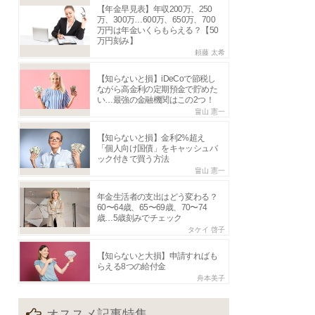
【年金早見表】年収200万、250
万、300万…600万、650万、700
万円は年金いくらもらえる？【50
万円刻み】
頼藤 太希
【知らないと損】iDeCoで節税し
ながら高金利の定期預金で貯めた
い…最強の金融機関はこの2つ！
畠山 憲一
【知らないと損】金利2%超え
「個人向け国債」をキャッシュバ
ック付きで買う方法
畠山 憲一
年金生活者の支出はどう変わる？
60〜64歳、65〜69歳、70〜74
歳…5歳刻みでチェック
タケイ 啓子
【知らないと大損】申請すればも
らえる8つの給付金
舟本美子
オススメ記事特集