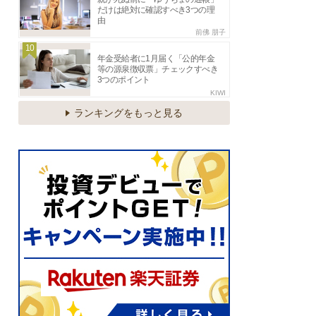
だけは絶対に確認すべき3つの理
由
前佛 朋子
10
年金受給者に1月届く「公的年金
等の源泉徴収票」チェックすべき
3つのポイント
KIWI
ランキングをもっと見る