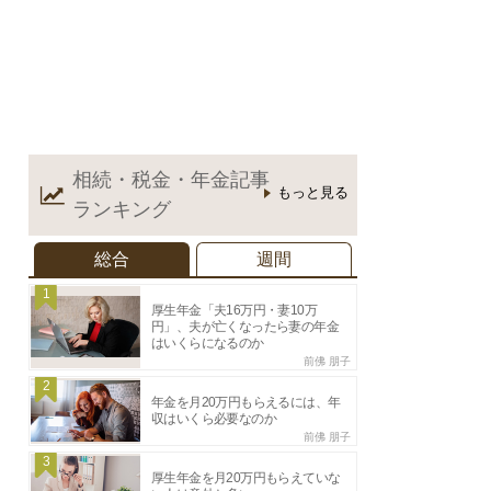
相続・税金・年金記事
もっと見る
ランキング
総合
週間
1
厚生年金「夫16万円・妻10万
円」、夫が亡くなったら妻の年金
はいくらになるのか
前佛 朋子
2
年金を月20万円もらえるには、年
収はいくら必要なのか
前佛 朋子
3
厚生年金を月20万円もらえていな