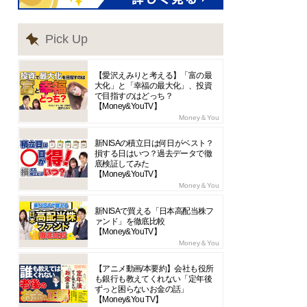
Pick Up
【愛沢えみりと考える】「富の最
大化」と「幸福の最大化」、投資
で目指すのはどっち？
【Money&YouTV】
Money＆You
新NISAの積立日は何日がベスト？
損する日はいつ？過去データで徹
底検証してみた
【Money&YouTV】
Money＆You
新NISAで買える「日本高配当株フ
ァンド」を徹底比較
【Money&YouTV】
Money＆You
【アニメ動画/本要約】会社も役所
も銀行も教えてくれない「定年後
ずっと困らないお金の話」
【Money&You TV】