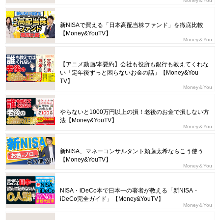
Money＆You
新NISAで買える「日本高配当株ファンド」を徹底比較
【Money&YouTV】
Money＆You
【アニメ動画/本要約】会社も役所も銀行も教えてくれな
い「定年後ずっと困らないお金の話」【Money&You
TV】
Money＆You
やらないと1000万円以上の損！老後のお金で損しない方
法【Money&YouTV】
Money＆You
新NISA、マネーコンサルタント頼藤太希ならこう使う
【Money&YouTV】
Money＆You
NISA・iDeCo本で日本一の著者が教える「新NISA・
iDeCo完全ガイド」【Money&YouTV】
Money＆You