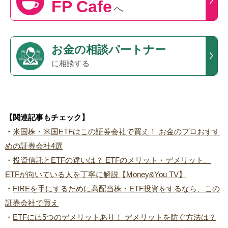
FP Cafe
へ
お金の相談パートナー
に相談する
【関連記事もチェック】
・
米国株・米国ETFはこの証券会社で買え！ お金のプロおすす
めの証券会社4選
・
投資信託とETFの違いは？ ETFのメリット・デメリット、
ETFが向いている人を丁寧に解説【Money&You TV】
・
FIREを手にするために高配当株・ETF投資をするなら、この
証券会社で買え
・
ETFには5つのデメリットあり！ デメリットを防ぐ方法は？