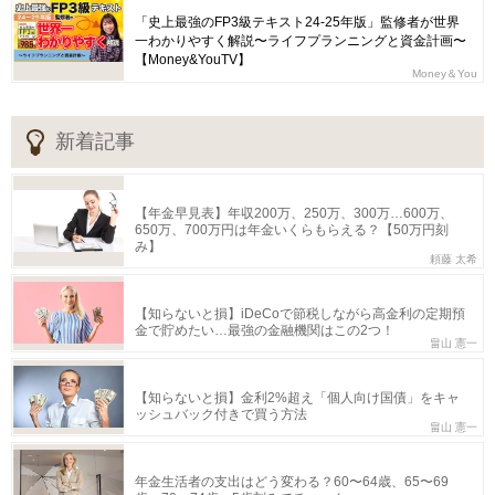
「史上最強のFP3級テキスト24-25年版」監修者が世界
一わかりやすく解説〜ライフプランニングと資金計画〜
【Money&YouTV】
Money＆You
新着記事
【年金早見表】年収200万、250万、300万…600万、
650万、700万円は年金いくらもらえる？【50万円刻
み】
頼藤 太希
【知らないと損】iDeCoで節税しながら高金利の定期預
金で貯めたい…最強の金融機関はこの2つ！
畠山 憲一
【知らないと損】金利2%超え「個人向け国債」をキャ
ッシュバック付きで買う方法
畠山 憲一
年金生活者の支出はどう変わる？60〜64歳、65〜69