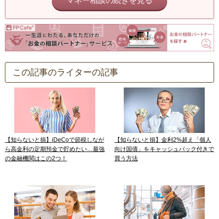
マネー相談の続きを見る
この記事のライターの記事
【知らないと損】iDeCoで節税しなが
【知らないと損】金利2%超え「個人
ら高金利の定期預金で貯めたい…最強
向け国債」をキャッシュバック付きで
の金融機関はこの2つ！
買う方法