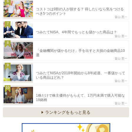
6
コストコは9割の人が損する？ 得したいなら気をつける
べき5つのポイント
畠山 憲一
7
つみたてNISA、4年間でもっとも儲かった商品は？
畠山 憲一
8
「金融機関が儲かるだけ」手を出すと大損の金融商品10
選
畠山 憲一
9
つみたてNISAが2018年開始から8年経過、一番儲かって
いる商品はどれ？
畠山 憲一
10
1株だけで株主優待がもらえて、1万円未満で購入可能な
18銘柄
畠山 憲一
ランキングをもっと見る