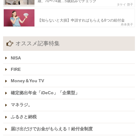
歳、70〜74歳…5歳刻みでチェック
タケイ 啓子
【知らないと大損】申請すればもらえる8つの給付金
舟本美子
オススメ記事特集
NISA
FIRE
Money＆You TV
確定拠出年金「iDeCo」「企業型」
マネラジ。
ふるさと納税
届け出だけでお金がもらえる！給付金制度