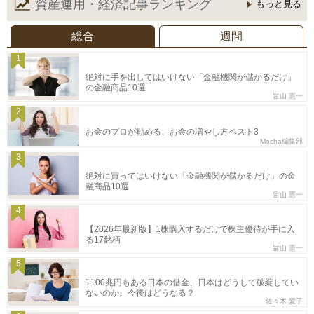
資産運用・経済記事
ランキング
もっと見る
総合
週間
1
絶対に手を出してはいけない「金融機関が儲かるだけ」
の金融商品10選
畠山 憲一
2
お金のプロが勧める、お金の増やし方ベスト3
Mocha編集部
3
絶対に買ってはいけない「金融機関が儲かるだけ」の金
融商品10選
畠山 憲一
4
【2026年最新版】1株購入するだけで株主優待が手に入
る17銘柄
畠山 憲一
5
1100兆円もある日本の借金、日本はどうして破綻してい
ないのか。今後はどうなる？
佐々木 愛子