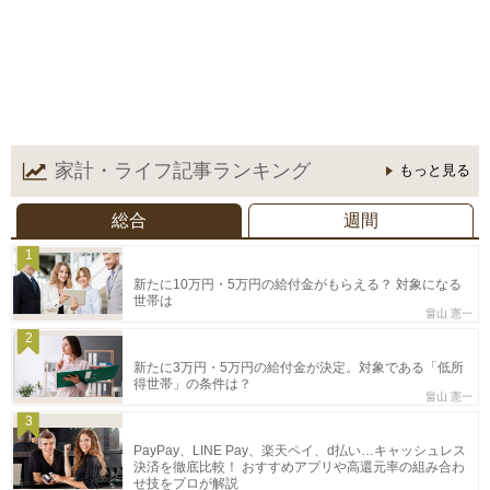
家計・ライフ記事
ランキング
もっと見る
総合
週間
1
新たに10万円・5万円の給付金がもらえる？ 対象になる
世帯は
畠山 憲一
2
新たに3万円・5万円の給付金が決定。対象である「低所
得世帯」の条件は？
畠山 憲一
3
PayPay、LINE Pay、楽天ペイ、d払い…キャッシュレス
決済を徹底比較！ おすすめアプリや高還元率の組み合わ
せ技をプロが解説