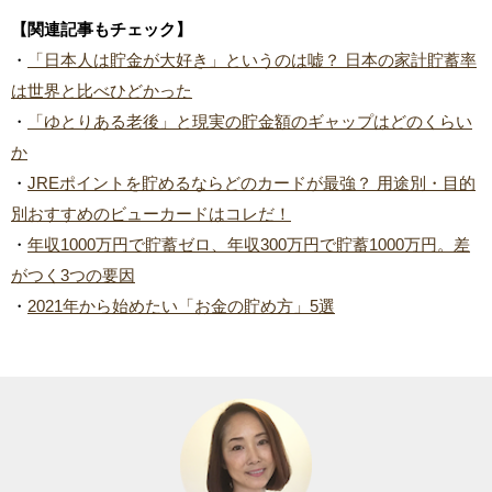
【関連記事もチェック】
・
「日本人は貯金が大好き」というのは嘘？ 日本の家計貯蓄率
は世界と比べひどかった
・
「ゆとりある老後」と現実の貯金額のギャップはどのくらい
か
・
JREポイントを貯めるならどのカードが最強？ 用途別・目的
別おすすめのビューカードはコレだ！
・
年収1000万円で貯蓄ゼロ、年収300万円で貯蓄1000万円。差
がつく3つの要因
・
2021年から始めたい「お金の貯め方」5選