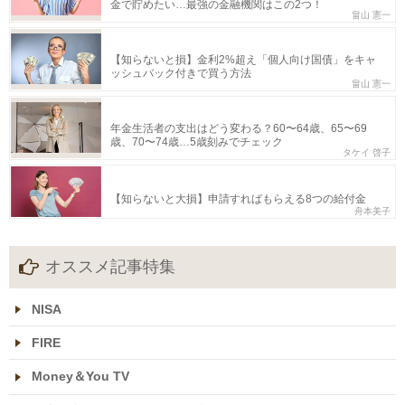
金で貯めたい…最強の金融機関はこの2つ！
畠山 憲一
【知らないと損】金利2%超え「個人向け国債」をキャ
ッシュバック付きで買う方法
畠山 憲一
年金生活者の支出はどう変わる？60〜64歳、65〜69
歳、70〜74歳…5歳刻みでチェック
タケイ 啓子
【知らないと大損】申請すればもらえる8つの給付金
舟本美子
オススメ記事特集
NISA
FIRE
Money＆You TV