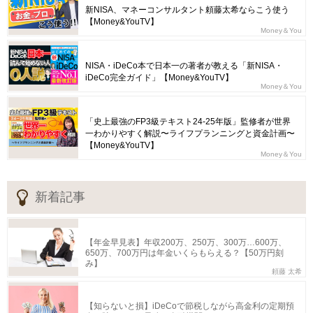
新NISA、マネーコンサルタント頼藤太希ならこう使う
【Money&YouTV】
Money＆You
NISA・iDeCo本で日本一の著者が教える「新NISA・
iDeCo完全ガイド」【Money&YouTV】
Money＆You
「史上最強のFP3級テキスト24-25年版」監修者が世界
一わかりやすく解説〜ライフプランニングと資金計画〜
【Money&YouTV】
Money＆You
新着記事
【年金早見表】年収200万、250万、300万…600万、
650万、700万円は年金いくらもらえる？【50万円刻
み】
頼藤 太希
【知らないと損】iDeCoで節税しながら高金利の定期預