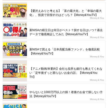
【愛沢えみりと考える】「富の最大化」と「幸福の最大
化」、投資で目指すのはどっち？【Money&YouTV】
Money＆You
新NISAの積立日は何日がベスト？損する日はいつ？過去
データで徹底検証してみた【Money&YouTV】
Money＆You
新NISAで買える「日本高配当株ファンド」を徹底比較
【Money&YouTV】
Money＆You
【アニメ動画/本要約】会社も役所も銀行も教えてくれな
い「定年後ずっと困らないお金の話」【Money&You
TV】
Money＆You
やらないと1000万円以上の損！老後のお金で損しない方
法【Money&YouTV】
Money＆You