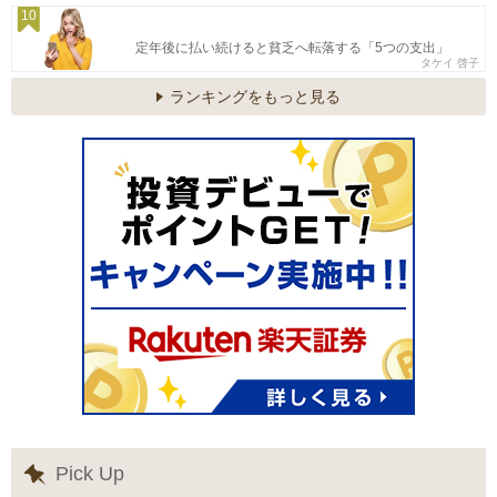
10
定年後に払い続けると貧乏へ転落する「5つの支出」
タケイ 啓子
ランキングをもっと見る
Pick Up