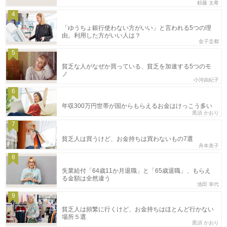
頼藤 太希
4
「ゆうちょ銀行使わない方がいい」と言われる5つの理
由。利用した方がいい人は？
金子圭都
5
貧乏な人がなぜか買っている、貧乏を加速する5つのモ
ノ
小河由紀子
6
年収300万円世帯が国からもらえるお金はけっこう多い
黒須 かおり
7
貧乏人は買うけど、お金持ちは買わないもの7選
舟本美子
8
失業給付「64歳11か月退職」と「65歳退職」、もらえ
る金額は全然違う
池田 幸代
9
貧乏人は頻繁に行くけど、お金持ちはほとんど行かない
場所５選
黒須 かおり