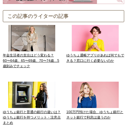
この記事のライターの記事
年金生活者の支出はどう変わる？
ゆうちょ通帳アプリがあれば何でもで
60〜64歳、65〜69歳、70〜74歳…5
きる？窓口に行く必要ないのか
歳刻みでチェック
ゆうちょ銀行と普通の銀行の違いは？
100万円預けた場合、ゆうちょ銀行と
ゆうちょ銀行を持つメリット・注意点
ネット銀行で利息は違うのか
まとめ