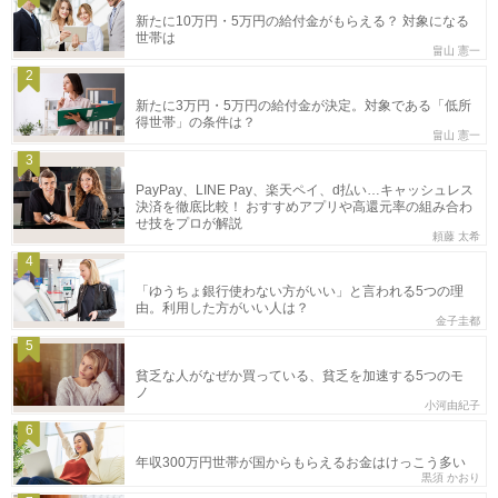
新たに10万円・5万円の給付金がもらえる？ 対象になる
世帯は
畠山 憲一
2
新たに3万円・5万円の給付金が決定。対象である「低所
得世帯」の条件は？
畠山 憲一
3
PayPay、LINE Pay、楽天ペイ、d払い…キャッシュレス
決済を徹底比較！ おすすめアプリや高還元率の組み合わ
せ技をプロが解説
頼藤 太希
4
「ゆうちょ銀行使わない方がいい」と言われる5つの理
由。利用した方がいい人は？
金子圭都
5
貧乏な人がなぜか買っている、貧乏を加速する5つのモ
ノ
小河由紀子
6
年収300万円世帯が国からもらえるお金はけっこう多い
黒須 かおり