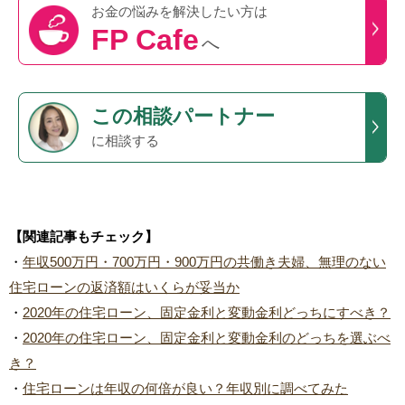
お金の悩みを
解決したい方は
FP Cafe
へ
この
相談パートナー
に相談する
【関連記事もチェック】
・
年収500万円・700万円・900万円の共働き夫婦、無理のない
住宅ローンの返済額はいくらが妥当か
・
2020年の住宅ローン、固定金利と変動金利どっちにすべき？
・
2020年の住宅ローン、固定金利と変動金利のどっちを選ぶべ
き？
・
住宅ローンは年収の何倍が良い？年収別に調べてみた