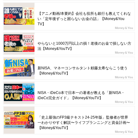
【アニメ動画/本要約】会社も役所も銀行も教えてくれな
い「定年後ずっと困らないお金の話」【Money&You
TV】
Money＆You
やらないと1000万円以上の損！老後のお金で損しない方
法【Money&YouTV】
Money＆You
新NISA、マネーコンサルタント頼藤太希ならこう使う
【Money&YouTV】
Money＆You
NISA・iDeCo本で日本一の著者が教える「新NISA・
iDeCo完全ガイド」【Money&YouTV】
Money＆You
「史上最強のFP3級テキスト24-25年版」監修者が世界
一わかりやすく解説〜ライフプランニングと資金計画〜
【Money&YouTV】
Money＆You