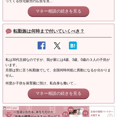
ってくる住宅販売の広告を見...
マネー相談の続きを見る
転勤族は何時まで付いていくべき？
私は30代主婦なのですが、我が家には4歳、3歳、0歳の３人の子供が
います。
旦那は世に言う転勤族でして、全国何時何処に異動になるか分かりま
せん。
何度か子供を保育園に預け、私自身も働いて...
マネー相談の続きを見る