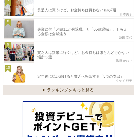
7
貧乏人は買うけど、お金持ちは買わないもの7選
舟本美子
8
失業給付「64歳11か月退職」と「65歳退職」、もらえ
る金額は全然違う
池田 幸代
9
貧乏人は頻繁に行くけど、お金持ちはほとんど行かない
場所５選
黒須 かおり
10
定年後に払い続けると貧乏へ転落する「5つの支出」
タケイ 啓子
ランキングをもっと見る