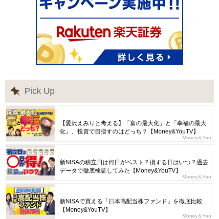
Pick Up
【愛沢えみりと考える】「富の最大化」と「幸福の最大
化」、投資で目指すのはどっち？【Money&YouTV】
Money＆You
新NISAの積立日は何日がベスト？損する日はいつ？過去
データで徹底検証してみた【Money&YouTV】
Money＆You
新NISAで買える「日本高配当株ファンド」を徹底比較
【Money&YouTV】
Money＆You