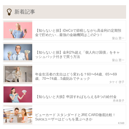
新着記事
【知らないと損】iDeCoで節税しながら高金利の定期預
金で貯めたい…最強の金融機関はこの2つ！
畠山 憲一
【知らないと損】金利2%超え「個人向け国債」をキャ
ッシュバック付きで買う方法
畠山 憲一
年金生活者の支出はどう変わる？60〜64歳、65〜69
歳、70〜74歳…5歳刻みでチェック
タケイ 啓子
【知らないと大損】申請すればもらえる8つの給付金
舟本美子
ビューカード スタンダードとJRE CARD徹底比較！
Suicaユーザーはどっちを選ぶべきか
KIWI