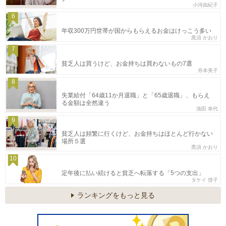
小河由紀子
6
年収300万円世帯が国からもらえるお金はけっこう多い
黒須 かおり
7
貧乏人は買うけど、お金持ちは買わないもの7選
舟本美子
8
失業給付「64歳11か月退職」と「65歳退職」、もらえ
る金額は全然違う
池田 幸代
9
貧乏人は頻繁に行くけど、お金持ちはほとんど行かない
場所５選
黒須 かおり
10
定年後に払い続けると貧乏へ転落する「5つの支出」
タケイ 啓子
ランキングをもっと見る