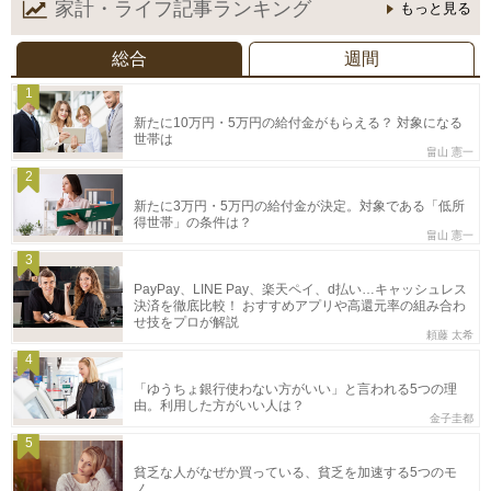
家計・ライフ記事
ランキング
もっと見る
総合
週間
1
新たに10万円・5万円の給付金がもらえる？ 対象になる
世帯は
畠山 憲一
2
新たに3万円・5万円の給付金が決定。対象である「低所
得世帯」の条件は？
畠山 憲一
3
PayPay、LINE Pay、楽天ペイ、d払い…キャッシュレス
決済を徹底比較！ おすすめアプリや高還元率の組み合わ
せ技をプロが解説
頼藤 太希
4
「ゆうちょ銀行使わない方がいい」と言われる5つの理
由。利用した方がいい人は？
金子圭都
5
貧乏な人がなぜか買っている、貧乏を加速する5つのモ
ノ