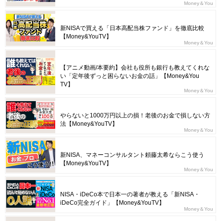
Money＆You
新NISAで買える「日本高配当株ファンド」を徹底比較
【Money&YouTV】
Money＆You
【アニメ動画/本要約】会社も役所も銀行も教えてくれな
い「定年後ずっと困らないお金の話」【Money&You
TV】
Money＆You
やらないと1000万円以上の損！老後のお金で損しない方
法【Money&YouTV】
Money＆You
新NISA、マネーコンサルタント頼藤太希ならこう使う
【Money&YouTV】
Money＆You
NISA・iDeCo本で日本一の著者が教える「新NISA・
iDeCo完全ガイド」【Money&YouTV】
Money＆You