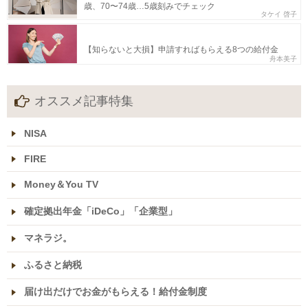
歳、70〜74歳…5歳刻みでチェック
タケイ 啓子
【知らないと大損】申請すればもらえる8つの給付金
舟本美子
オススメ記事特集
NISA
FIRE
Money＆You TV
確定拠出年金「iDeCo」「企業型」
マネラジ。
ふるさと納税
届け出だけでお金がもらえる！給付金制度