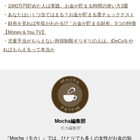
・
1000万円貯めた人は実践、お金が貯まる時間の使い方3選
・
あなたはいくつ当てはまる？お金が貯まる度チェックテスト
・
財布を見れば年収がわかる!?「お金が貯まる財布」5つの特徴
【Money＆You TV】
・
児童手当がもらえない所得制限ギリギリの人は、iDeCoをや
ればもらえるって本当か
Mocha編集部
モカ編集部
『Mocha（モカ）』では、ひとりでも多くの女性がお金の知