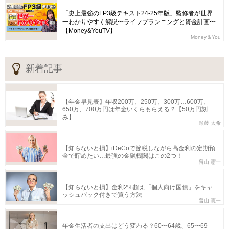
「史上最強のFP3級テキスト24-25年版」監修者が世界
一わかりやすく解説〜ライフプランニングと資金計画〜
【Money&YouTV】
Money＆You
新着記事
【年金早見表】年収200万、250万、300万…600万、
650万、700万円は年金いくらもらえる？【50万円刻
み】
頼藤 太希
【知らないと損】iDeCoで節税しながら高金利の定期預
金で貯めたい…最強の金融機関はこの2つ！
畠山 憲一
【知らないと損】金利2%超え「個人向け国債」をキャ
ッシュバック付きで買う方法
畠山 憲一
年金生活者の支出はどう変わる？60〜64歳、65〜69