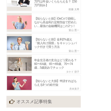
万円は年金いくらもらえる？【50
万円刻み】
頼藤 太希
【知らないと損】iDeCoで節税し
ながら高金利の定期預金で貯めた
い…最強の金融機関はこの2つ！
畠山 憲一
【知らないと損】金利2%超え
「個人向け国債」をキャッシュバ
ック付きで買う方法
畠山 憲一
年金生活者の支出はどう変わる？
60〜64歳、65〜69歳、70〜74
歳…5歳刻みでチェック
タケイ 啓子
【知らないと大損】申請すればも
らえる8つの給付金
舟本美子
オススメ記事特集