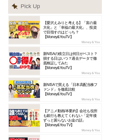
Pick Up
【愛沢えみりと考える】「富の最
大化」と「幸福の最大化」、投資
で目指すのはどっち？
【Money&YouTV】
Money＆You
新NISAの積立日は何日がベスト？
損する日はいつ？過去データで徹
底検証してみた
【Money&YouTV】
Money＆You
新NISAで買える「日本高配当株フ
ァンド」を徹底比較
【Money&YouTV】
Money＆You
【アニメ動画/本要約】会社も役所
も銀行も教えてくれない「定年後
ずっと困らないお金の話」
【Money&You TV】
Money＆You