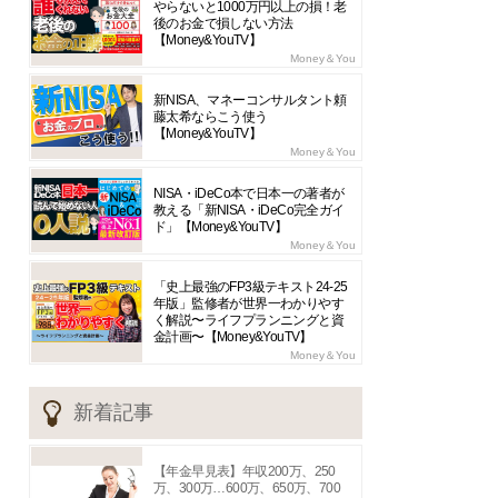
やらないと1000万円以上の損！老
後のお金で損しない方法
【Money&YouTV】
Money＆You
新NISA、マネーコンサルタント頼
藤太希ならこう使う
【Money&YouTV】
Money＆You
NISA・iDeCo本で日本一の著者が
教える「新NISA・iDeCo完全ガイ
ド」【Money&YouTV】
Money＆You
「史上最強のFP3級テキスト24-25
年版」監修者が世界一わかりやす
く解説〜ライフプランニングと資
金計画〜【Money&YouTV】
Money＆You
新着記事
【年金早見表】年収200万、250
万、300万…600万、650万、700