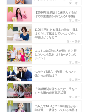
畠山 憲一
4
【2026年最新版】1株購入するだ
けで株主優待が手に入る17銘柄
畠山 憲一
5
1100兆円もある日本の借金、日本
はどうして破綻していないのか。
今後はどうなる？
佐々木 愛子
6
コストコは9割の人が損する？ 得
したいなら気をつけるべき5つの
ポイント
畠山 憲一
7
つみたてNISA、4年間でもっとも
儲かった商品は？
畠山 憲一
8
「金融機関が儲かるだけ」手を出
すと大損の金融商品10選
畠山 憲一
9
つみたてNISAが2018年開始から8
年経過、一番儲かっている商品は