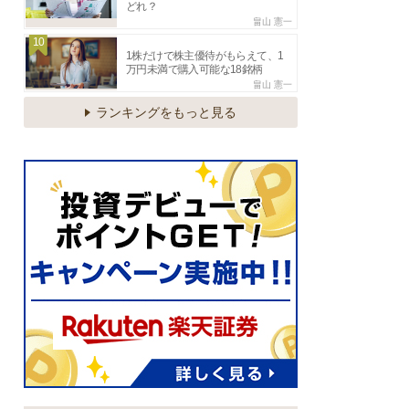
どれ？
畠山 憲一
10
1株だけで株主優待がもらえて、1
万円未満で購入可能な18銘柄
畠山 憲一
ランキングをもっと見る