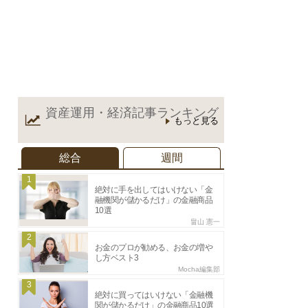
資産運用・経済記事
ランキング
もっと見る
総合
週間
1
絶対に手を出してはいけない「金
融機関が儲かるだけ」の金融商品
10選
畠山 憲一
2
お金のプロが勧める、お金の増や
し方ベスト3
Mocha編集部
3
絶対に買ってはいけない「金融機
関が儲かるだけ」の金融商品10選