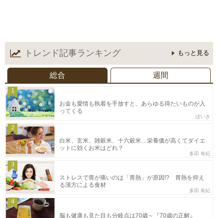
トレンド記事
ランキング
もっと見る
総合
週間
1
お金も愛情も執着を手放すと、あらゆる得たいものが入
ってくる
ぽいき
2
白米、玄米、雑穀米、十六穀米…栄養価が高くてダイエ
ットに効くお米はどれ？
多田 有紀
3
ストレスで胃が痛いのは「胃熱」が原因!? 胃熱を抑え
る漢方による食材
多田 有紀
4
脳も健康も見た目も分岐点は70歳～『70歳の正解』