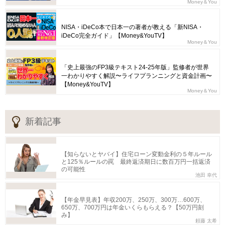
Money＆You
NISA・iDeCo本で日本一の著者が教える「新NISA・
iDeCo完全ガイド」【Money&YouTV】
Money＆You
「史上最強のFP3級テキスト24-25年版」監修者が世界
一わかりやすく解説〜ライフプランニングと資金計画〜
【Money&YouTV】
Money＆You
新着記事
【知らないとヤバイ】住宅ローン変動金利の５年ルール
と125％ルールの罠 最終返済期日に数百万円一括返済
の可能性
池田 幸代
【年金早見表】年収200万、250万、300万…600万、
650万、700万円は年金いくらもらえる？【50万円刻
み】
頼藤 太希