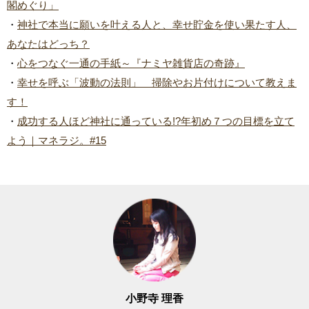
閣めぐり」
・
神社で本当に願いを叶える人と、幸せ貯金を使い果たす人、
あなたはどっち？
・
心をつなぐ一通の手紙～『ナミヤ雑貨店の奇跡』
・
幸せを呼ぶ「波動の法則」 掃除やお片付けについて教えま
す！
・
成功する人ほど神社に通っている!?年初め７つの目標を立て
よう｜マネラジ。#15
小野寺 理香