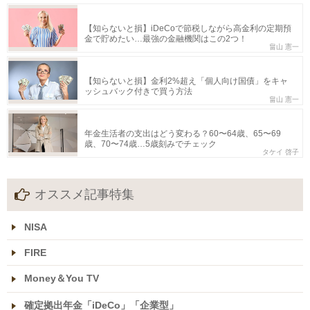
【知らないと損】iDeCoで節税しながら高金利の定期預
金で貯めたい…最強の金融機関はこの2つ！
畠山 憲一
【知らないと損】金利2%超え「個人向け国債」をキャ
ッシュバック付きで買う方法
畠山 憲一
年金生活者の支出はどう変わる？60〜64歳、65〜69
歳、70〜74歳…5歳刻みでチェック
タケイ 啓子
オススメ記事特集
NISA
FIRE
Money＆You TV
確定拠出年金「iDeCo」「企業型」