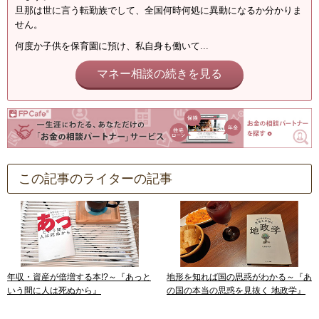
旦那は世に言う転勤族でして、全国何時何処に異動になるか分かりま
せん。
何度か子供を保育園に預け、私自身も働いて...
マネー相談の続きを見る
この記事のライターの記事
年収・資産が倍増する本!?～『あっと
地形を知れば国の思惑がわかる～『あ
いう間に人は死ぬから』
の国の本当の思惑を見抜く 地政学』