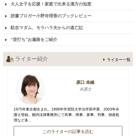
大人女子を応援！家庭で出来る漢方の知恵
読書ブロガー小野寺理香のブックレビュー
駐在マダム、モラハラ夫からの逃亡記
“逆打ち”お遍路をご紹介
ライター紹介
ライター一覧
原口 未緒
弁護士
1975年東京都生まれ。1998年学習院大学法学部卒業、2003年弁
護士登録。都内法律事務所にて民事、商事、家事、刑事、倒産処
理など多...
このライターの記事を読む