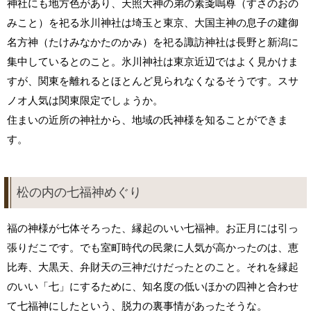
神社にも地方色があり、天照大神の弟の素戔嗚尊（すさのおの
みこと）を祀る氷川神社は埼玉と東京、大国主神の息子の建御
名方神（たけみなかたのかみ）を祀る諏訪神社は長野と新潟に
集中しているとのこと。氷川神社は東京近辺ではよく見かけま
すが、関東を離れるとほとんど見られなくなるそうです。スサ
ノオ人気は関東限定でしょうか。
住まいの近所の神社から、地域の氏神様を知ることができま
す。
松の内の七福神めぐり
福の神様が七体そろった、縁起のいい七福神。お正月には引っ
張りだこです。でも室町時代の民衆に人気が高かったのは、恵
比寿、大黒天、弁財天の三神だけだったとのこと。それを縁起
のいい「七」にするために、知名度の低いほかの四神と合わせ
て七福神にしたという、脱力の裏事情があったそうな。