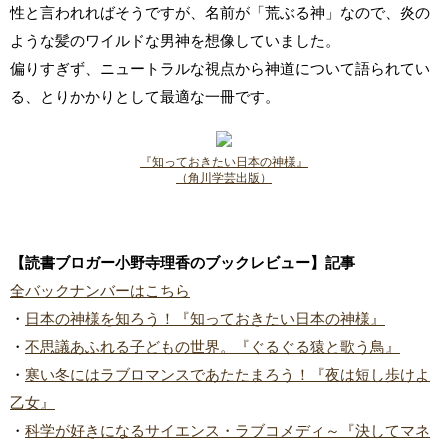
性と言われればそうですが、名前が「荒ぶる神」なので、炎の
ような髪のワイルドな男神を想像していました。
偏りすぎず、ニュートラルな視点から神道について語られてい
る、とりかかりとして最適な一冊です。
『知っておきたい日本の神様』
（角川学芸出版）
【読書ブロガー小野寺理香のブックレビュー】記事
全バックナンバーはこちら
・
日本の神様を知ろう！『知っておきたい日本の神様』
・
不思議あふれる子どもの世界。『ぐるぐる猿と歌う鳥』
・
寒い冬にはラブロマンスであたたまろう！『夜は短し歩けよ
乙女』
・
科学が好きになるサイエンス・ラブコメディ～『決してマネ