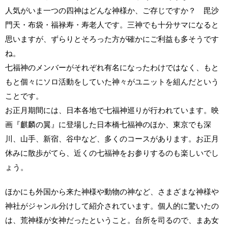
人気がいま一つの四神はどんな神様か、ご存じですか？ 毘沙
門天・布袋・福禄寿・寿老人です。三神でも十分サマになると
思いますが、ずらりとそろった方が確かにご利益も多そうです
ね。
七福神のメンバーがそれぞれ有名になったわけではなく、もと
もと個々にソロ活動をしていた神々がユニットを組んだという
ことです。
お正月期間には、日本各地で七福神巡りが行われています。映
画『麒麟の翼』に登場した日本橋七福神のほか、東京でも深
川、山手、新宿、谷中など、多くのコースがあります。お正月
休みに散歩がてら、近くの七福神をお参りするのも楽しいでし
ょう。
ほかにも外国から来た神様や動物の神など、さまざまな神様や
神社がジャンル分けして紹介されています。個人的に驚いたの
は、荒神様が女神だったということ。台所を司るので、まあ女