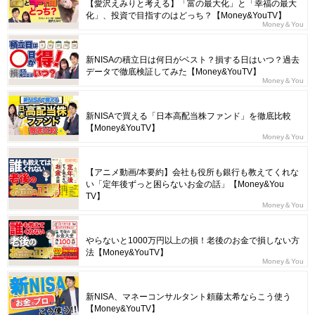
【愛沢えみりと考える】「富の最大化」と「幸福の最大
化」、投資で目指すのはどっち？【Money&YouTV】
Money＆You
新NISAの積立日は何日がベスト？損する日はいつ？過去
データで徹底検証してみた【Money&YouTV】
Money＆You
新NISAで買える「日本高配当株ファンド」を徹底比較
【Money&YouTV】
Money＆You
【アニメ動画/本要約】会社も役所も銀行も教えてくれな
い「定年後ずっと困らないお金の話」【Money&You
TV】
Money＆You
やらないと1000万円以上の損！老後のお金で損しない方
法【Money&YouTV】
Money＆You
新NISA、マネーコンサルタント頼藤太希ならこう使う
【Money&YouTV】