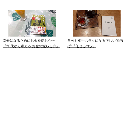
幸せになるためにお金を使おう〜
自分も相手もラクになる正しい“丸投
『50代から考える お金の減らし方』
げ”『任せるコツ』