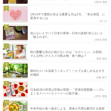
小野寺 理香
5
1年の中で運勢が決まる重要な月は2月。「幸せ体質」に
変身するには
ぽいき
6
知らないとヤバイ日本の実情～日本の真相! 知らないと
「殺される‼」
小野寺 理香
7
秋の憂鬱な気分が抜けないのは「セロトニン」が原因。
そんな時にオススメの飲み物・食べ物は？
多田 有紀
8
都内のスパ＆温泉ランキング！一人でも楽しめるおすす
め施設
武藤 貴子
9
日本経済の停滞は官僚が原因～「官僚生態図鑑――ズレ
まくるスーパーエリートへの処方箋」
小野寺 理香
10
年末年始の食べ過ぎによる、身体の不調を解消する食材