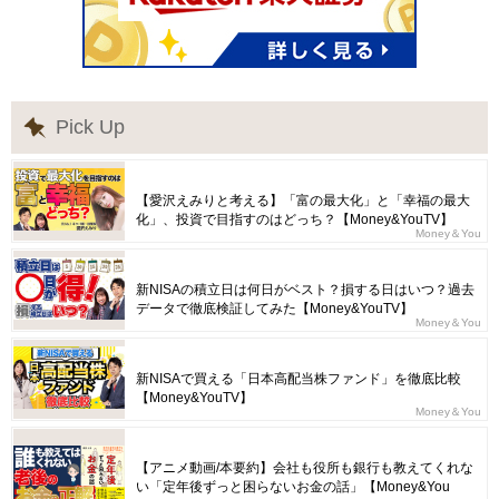
Pick Up
【愛沢えみりと考える】「富の最大化」と「幸福の最大
化」、投資で目指すのはどっち？【Money&YouTV】
Money＆You
新NISAの積立日は何日がベスト？損する日はいつ？過去
データで徹底検証してみた【Money&YouTV】
Money＆You
新NISAで買える「日本高配当株ファンド」を徹底比較
【Money&YouTV】
Money＆You
【アニメ動画/本要約】会社も役所も銀行も教えてくれな
い「定年後ずっと困らないお金の話」【Money&You