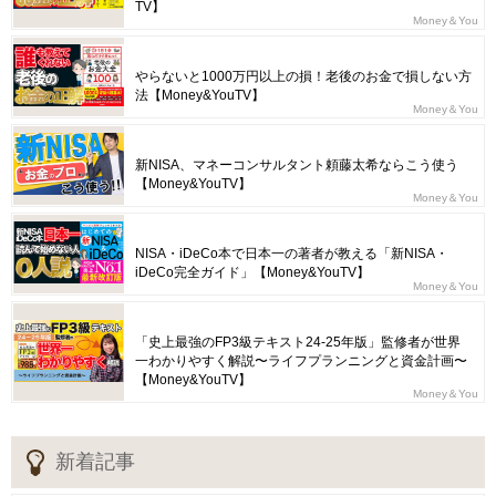
TV】
Money＆You
やらないと1000万円以上の損！老後のお金で損しない方
法【Money&YouTV】
Money＆You
新NISA、マネーコンサルタント頼藤太希ならこう使う
【Money&YouTV】
Money＆You
NISA・iDeCo本で日本一の著者が教える「新NISA・
iDeCo完全ガイド」【Money&YouTV】
Money＆You
「史上最強のFP3級テキスト24-25年版」監修者が世界
一わかりやすく解説〜ライフプランニングと資金計画〜
【Money&YouTV】
Money＆You
新着記事