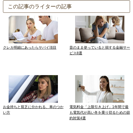
この記事のライターの記事
クレカ明細にあったらヤバイ項目
昔のまま使っていると損する金融サー
ビス8選
お金持ちと貧乏に分かれる、車のつか
電気料金「上限引き上げ」1年間で最
い方
も電気代が高い冬を乗り切るための節
約対策4選