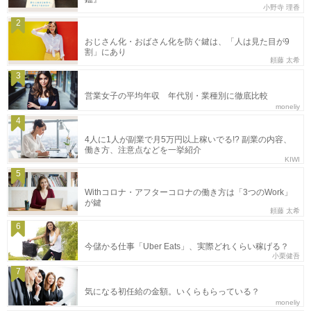
小野寺 理香
2
おじさん化・おばさん化を防ぐ鍵は、「人は見た目が9
割」にあり
頼藤 太希
3
営業女子の平均年収 年代別・業種別に徹底比較
moneliy
4
4人に1人が副業で月5万円以上稼いでる!? 副業の内容、
働き方、注意点などを一挙紹介
KIWI
5
Withコロナ・アフターコロナの働き方は「3つのWork」
が鍵
頼藤 太希
6
今儲かる仕事「Uber Eats」、実際どれくらい稼げる？
小栗健吾
7
気になる初任給の金額。いくらもらっている？
moneliy