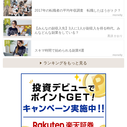
8
2017年の転職者の平均年収調査 転職したほうがトク？
moneliy
9
【みんなの副収入先】3人に1人が副収入を得る時代。み
んなどんな副業をしている？
黒須 かおり
10
スキマ時間で始められる副業4選
moneliy
ランキングをもっと見る