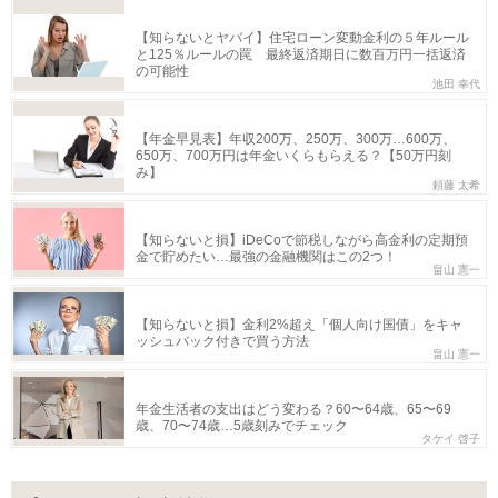
【知らないとヤバイ】住宅ローン変動金利の５年ルール
と125％ルールの罠 最終返済期日に数百万円一括返済
の可能性
池田 幸代
【年金早見表】年収200万、250万、300万…600万、
650万、700万円は年金いくらもらえる？【50万円刻
み】
頼藤 太希
【知らないと損】iDeCoで節税しながら高金利の定期預
金で貯めたい…最強の金融機関はこの2つ！
畠山 憲一
【知らないと損】金利2%超え「個人向け国債」をキャ
ッシュバック付きで買う方法
畠山 憲一
年金生活者の支出はどう変わる？60〜64歳、65〜69
歳、70〜74歳…5歳刻みでチェック
タケイ 啓子