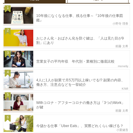
1
10年後になくなる仕事、残る仕事～『10年後の仕事図
鑑』
小野寺 理香
2
おじさん化・おばさん化を防ぐ鍵は、「人は見た目が9
割」にあり
頼藤 太希
3
営業女子の平均年収 年代別・業種別に徹底比較
moneliy
4
4人に1人が副業で月5万円以上稼いでる!? 副業の内容、
働き方、注意点などを一挙紹介
KIWI
5
Withコロナ・アフターコロナの働き方は「3つのWork」
が鍵
頼藤 太希
6
今儲かる仕事「Uber Eats」、実際どれくらい稼げる？
小栗健吾