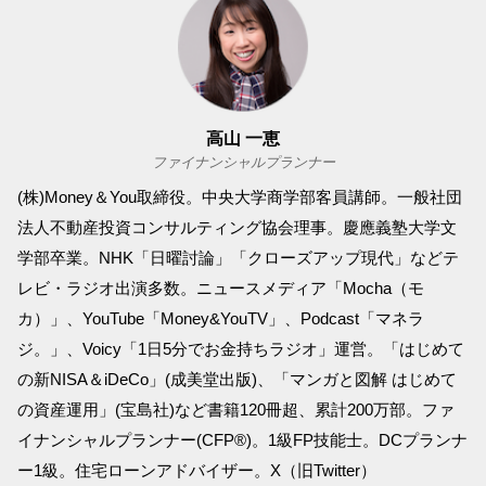
高山 一恵
ファイナンシャルプランナー
(株)Money＆You取締役。中央大学商学部客員講師。一般社団
法人不動産投資コンサルティング協会理事。慶應義塾大学文
学部卒業。NHK「日曜討論」「クローズアップ現代」などテ
レビ・ラジオ出演多数。ニュースメディア「Mocha（モ
カ）」、YouTube「Money&YouTV」、Podcast「マネラ
ジ。」、Voicy「1日5分でお金持ちラジオ」運営。「はじめて
の新NISA＆iDeCo」(成美堂出版)、「マンガと図解 はじめて
の資産運用」(宝島社)など書籍120冊超、累計200万部。ファ
イナンシャルプランナー(CFP®)。1級FP技能士。DCプランナ
ー1級。住宅ローンアドバイザー。X（旧Twitter）