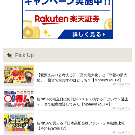
Pick Up
【愛沢えみりと考える】「富の最大化」と「幸福の最大
化」、投資で目指すのはどっち？【Money&YouTV】
Money＆You
新NISAの積立日は何日がベスト？損する日はいつ？過去
データで徹底検証してみた【Money&YouTV】
Money＆You
新NISAで買える「日本高配当株ファンド」を徹底比較
【Money&YouTV】
Money＆You