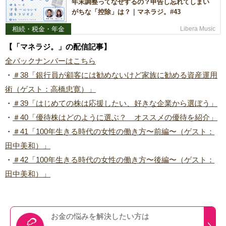
年末調整ってなぜするの？申告し忘れてしまい
がちな「控除」は？｜マネラジ。#43
相続・税金・年金
Libera Music
【「マネラジ。」の配信記事】
全バックナンバーはこちら
・
＃38「銀行員が顧客には勧めないけど家族に勧める資産運用
術（ゲスト：高橋忠寛）」
・
＃39「はじめての株は応援したい、好きな企業から選ぼう」
・
＃40「優待株はどのように選ぶ？ オススメの優待を紹介」
・
＃41「100年生きる時代の女性の働き方〜前編〜（ゲスト：
田中美和）」
・
＃42「100年生きる時代の女性の働き方〜後編〜（ゲスト：
田中美和）」
お金の悩みを
解決したい方は