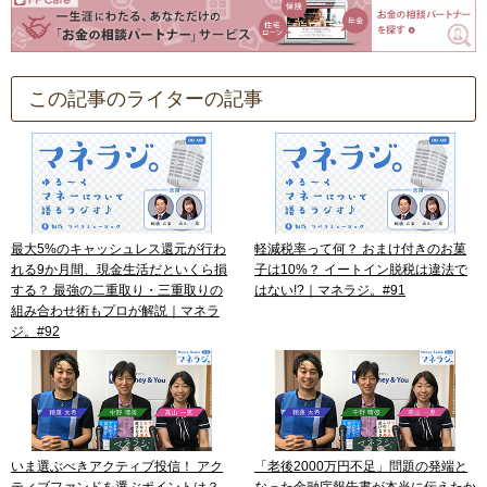
この記事のライターの記事
最大5%のキャッシュレス還元が行わ
軽減税率って何？ おまけ付きのお菓
れる9か月間、現金生活だといくら損
子は10%？ イートイン脱税は違法で
する？ 最強の二重取り・三重取りの
はない!?｜マネラジ。#91
組み合わせ術もプロが解説｜マネラ
ジ。#92
いま選ぶべきアクティブ投信！ アク
「老後2000万円不足」問題の発端と
ティブファンドを選ぶポイントは？
なった金融庁報告書が本当に伝えたか