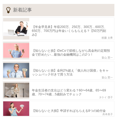
新着記事
【年金早見表】年収200万、250万、300万…600万、
650万、700万円は年金いくらもらえる？【50万円刻
み】
頼藤 太希
【知らないと損】iDeCoで節税しながら高金利の定期預
金で貯めたい…最強の金融機関はこの2つ！
畠山 憲一
【知らないと損】金利2%超え「個人向け国債」をキャ
ッシュバック付きで買う方法
畠山 憲一
年金生活者の支出はどう変わる？60〜64歳、65〜69
歳、70〜74歳…5歳刻みでチェック
タケイ 啓子
【知らないと大損】申請すればもらえる8つの給付金
舟本美子