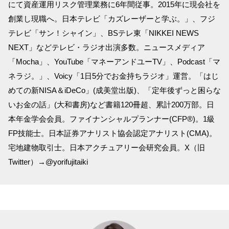
にて資産運用リスク管理業務に6年間従事。2015年に現会社を
創業し現職へ。日本テレビ「カズレーザーと学ぶ。」、フジ
テレビ「サン！シャイン」、BSテレ東「NIKKEI NEWS
NEXT」などテレビ・ラジオ出演多数。ニュースメディア
「Mocha」、YouTube「マネーアンドユーTV」、Podcast「マ
ネラジ。」、Voicy「1日5分でお金持ちラジオ」運営。「はじ
めての新NISA＆iDeCo」(成美堂出版)、「定年後ずっと困らな
いお金の話」(大和書房)など書籍120冊超、累計200万部。日
本年金学会会員。ファイナンシャルプランナー(CFP®)。1級
FP技能士。日本証券アナリスト協会認定アナリスト(CMA)。
宅地建物取引士。日本アクチュアリー会研究会員。X（旧
Twitter）→@yorifujitaiki