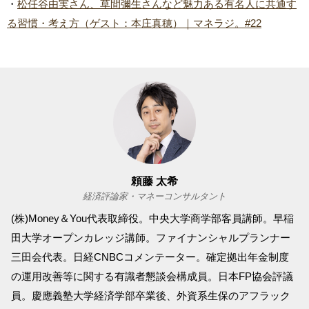
・
松任谷由実さん、草間彌生さんなど魅力ある有名人に共通す
る習慣・考え方（ゲスト：本庄真穂）｜マネラジ。#22
頼藤 太希
経済評論家・マネーコンサルタント
(株)Money＆You代表取締役。中央大学商学部客員講師。早稲
田大学オープンカレッジ講師。ファイナンシャルプランナー
三田会代表。日経CNBCコメンテーター。確定拠出年金制度
の運用改善等に関する有識者懇談会構成員。日本FP協会評議
員。慶應義塾大学経済学部卒業後、外資系生保のアフラック