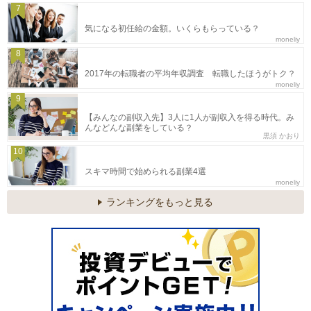
7
気になる初任給の金額。いくらもらっている？
moneliy
8
2017年の転職者の平均年収調査 転職したほうがトク？
moneliy
9
【みんなの副収入先】3人に1人が副収入を得る時代。み
んなどんな副業をしている？
黒須 かおり
10
スキマ時間で始められる副業4選
moneliy
ランキングをもっと見る