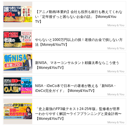
【アニメ動画/本要約】会社も役所も銀行も教えてくれな
い「定年後ずっと困らないお金の話」【Money&You
TV】
Money＆You
やらないと1000万円以上の損！老後のお金で損しない方
法【Money&YouTV】
Money＆You
新NISA、マネーコンサルタント頼藤太希ならこう使う
【Money&YouTV】
Money＆You
NISA・iDeCo本で日本一の著者が教える「新NISA・
iDeCo完全ガイド」【Money&YouTV】
Money＆You
「史上最強のFP3級テキスト24-25年版」監修者が世界
一わかりやすく解説〜ライフプランニングと資金計画〜
【Money&YouTV】
Money＆You