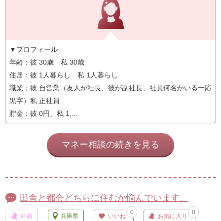
▼プロフィール
年齢：彼 30歳 私 30歳
住居：彼 1人暮らし 私 1人暮らし
職業：彼 自営業（友人が社長、彼が副社長、社員何名かいる一応
黒字）私 正社員
貯金：彼 0円、私 1,...
マネー相談の続きを見る
田舎と都会どちらに住むか悩んでいます。
0
0
結婚
兵庫県
いいね
お気に入り