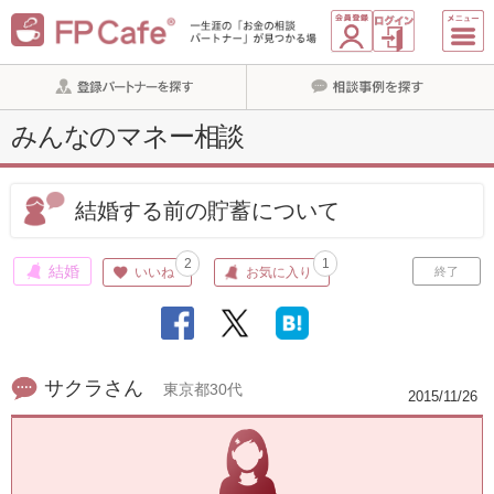
みんなのマネー相談
結婚する前の貯蓄について
2
1
結婚
いいね
お気に入り
終了
サクラさん
東京都30代
2015/11/26