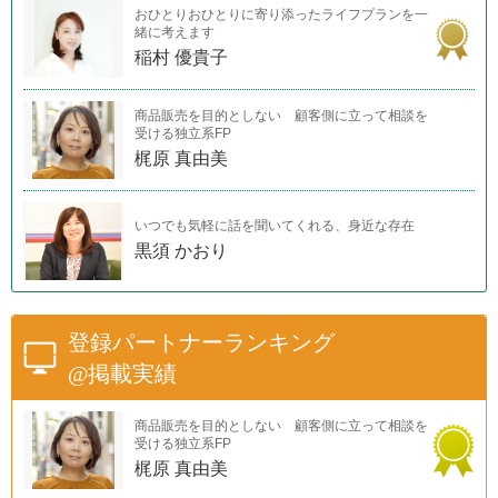
おひとりおひとりに寄り添ったライフプランを一
緒に考えます
稲村 優貴子
商品販売を目的としない 顧客側に立って相談を
受ける独立系FP
梶原 真由美
いつでも気軽に話を聞いてくれる、身近な存在
黒須 かおり
登録パートナーランキング
@掲載実績
商品販売を目的としない 顧客側に立って相談を
受ける独立系FP
梶原 真由美