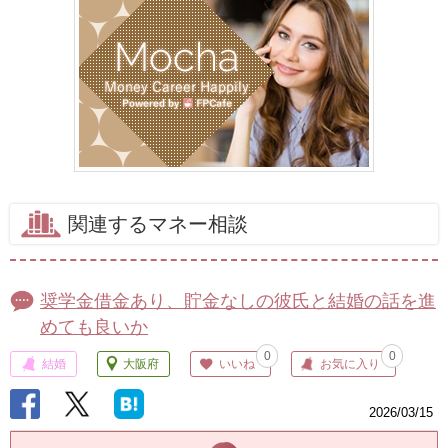
関連するマネー相談
奨学金借金あり、貯金なしの彼氏と結婚の話を進
めても良いか
0
0
結婚
大阪府
いいね
お気に入り
2026/03/15