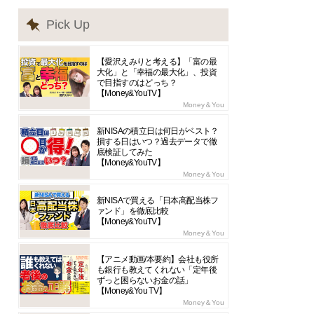
Pick Up
【愛沢えみりと考える】「富の最
大化」と「幸福の最大化」、投資
で目指すのはどっち？
【Money&YouTV】
Money＆You
新NISAの積立日は何日がベスト？
損する日はいつ？過去データで徹
底検証してみた
【Money&YouTV】
Money＆You
新NISAで買える「日本高配当株フ
ァンド」を徹底比較
【Money&YouTV】
Money＆You
【アニメ動画/本要約】会社も役所
も銀行も教えてくれない「定年後
ずっと困らないお金の話」
【Money&You TV】
Money＆You