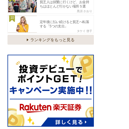
貧乏人は頻繁に行くけど、お金持
ちはほとんど行かない場所５選
黒須 かおり
10
定年後に払い続けると貧乏へ転落
する「5つの支出」
タケイ 啓子
ランキングをもっと見る