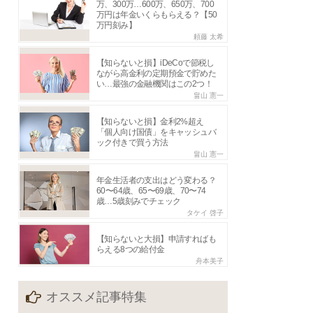
万、300万…600万、650万、700
万円は年金いくらもらえる？【50
万円刻み】
頼藤 太希
【知らないと損】iDeCoで節税し
ながら高金利の定期預金で貯めた
い…最強の金融機関はこの2つ！
畠山 憲一
【知らないと損】金利2%超え
「個人向け国債」をキャッシュバ
ック付きで買う方法
畠山 憲一
年金生活者の支出はどう変わる？
60〜64歳、65〜69歳、70〜74
歳…5歳刻みでチェック
タケイ 啓子
【知らないと大損】申請すればも
らえる8つの給付金
舟本美子
オススメ記事特集