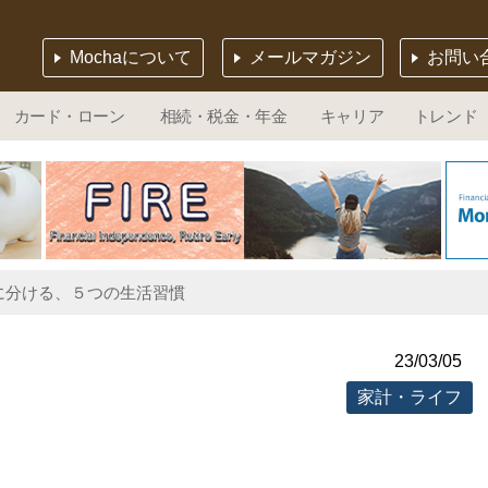
Mochaについて
メールマガジン
お問い
カード・ローン
相続・税金・年金
キャリア
トレンド
に分ける、５つの生活習慣
23/03/05
家計・ライフ