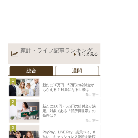
家計・ライフ記事
ランキング
もっと見る
総合
週間
1
新たに10万円・5万円の給付金が
もらえる？ 対象になる世帯は
畠山 憲一
2
新たに3万円・5万円の給付金が決
定。対象である「低所得世帯」の
条件は？
畠山 憲一
3
PayPay、LINE Pay、楽天ペイ、d
払い…キャッシュレス決済を徹底