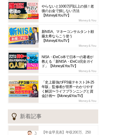
やらないと1000万円以上の損！老
後のお金で損しない方法
【Money&YouTV】
Money＆You
新NISA、マネーコンサルタント頼
藤太希ならこう使う
【Money&YouTV】
Money＆You
NISA・iDeCo本で日本一の著者が
教える「新NISA・iDeCo完全ガイ
ド」【Money&YouTV】
Money＆You
「史上最強のFP3級テキスト24-25
年版」監修者が世界一わかりやす
く解説〜ライフプランニングと資
金計画〜【Money&YouTV】
Money＆You
新着記事
【年金早見表】年収200万、250