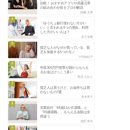
比較！ おすすめアプリや高還元率
の組み合わせ技をプロが解説
頼藤 太希
4
「ゆうちょ銀行使わない方がい
い」と言われる5つの理由。利用
した方がいい人は？
金子圭都
5
貧乏な人がなぜか買っている、貧
乏を加速する5つのモノ
小河由紀子
6
年収300万円世帯が国からもらえ
るお金はけっこう多い
黒須 かおり
7
貧乏人は買うけど、お金持ちは買
わないもの7選
舟本美子
8
失業給付「64歳11か月退職」と
「65歳退職」、もらえる金額は全
然違う
池田 幸代
9