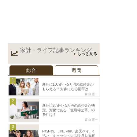
家計・ライフ記事
ランキング
もっと見る
総合
週間
1
新たに10万円・5万円の給付金が
もらえる？ 対象になる世帯は
畠山 憲一
2
新たに3万円・5万円の給付金が決
定。対象である「低所得世帯」の
条件は？
畠山 憲一
3
PayPay、LINE Pay、楽天ペイ、d
払い…キャッシュレス決済を徹底