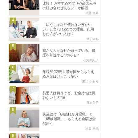
比較！ おすすめアプリや高還元率
の組み合わせ技をプロが解説
頼藤 太希
4
「ゆうちょ銀行使わない方がい
い」と言われる5つの理由。利用
した方がいい人は？
金子圭都
5
貧乏な人がなぜか買っている、貧
乏を加速する5つのモノ
小河由紀子
6
年収300万円世帯が国からもらえ
るお金はけっこう多い
黒須 かおり
7
貧乏人は買うけど、お金持ちは買
わないもの7選
舟本美子
8
失業給付「64歳11か月退職」と
「65歳退職」、もらえる金額は全
然違う
池田 幸代
9