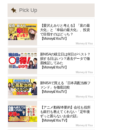
Pick Up
【愛沢えみりと考える】「富の最
大化」と「幸福の最大化」、投資
で目指すのはどっち？
【Money&YouTV】
Money＆You
新NISAの積立日は何日がベスト？
損する日はいつ？過去データで徹
底検証してみた
【Money&YouTV】
Money＆You
新NISAで買える「日本高配当株フ
ァンド」を徹底比較
【Money&YouTV】
Money＆You
【アニメ動画/本要約】会社も役所
も銀行も教えてくれない「定年後
ずっと困らないお金の話」
【Money&You TV】
Money＆You