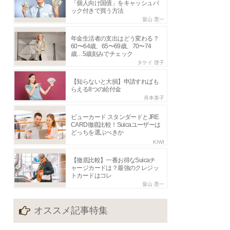
「個人向け国債」をキャッシュバ
ック付きで買う方法
畠山 憲一
年金生活者の支出はどう変わる？
60〜64歳、65〜69歳、70〜74
歳…5歳刻みでチェック
タケイ 啓子
【知らないと大損】申請すればも
らえる8つの給付金
舟本美子
ビューカード スタンダードとJRE
CARD徹底比較！Suicaユーザーは
どっちを選ぶべきか
KIWI
【徹底比較】一番お得なSuicaチ
ャージカードは？最強のクレジッ
トカードはコレ
畠山 憲一
オススメ記事特集