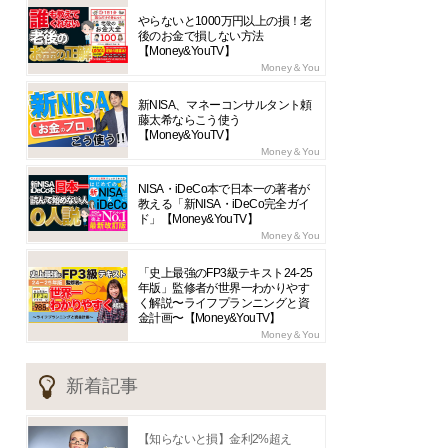
やらないと1000万円以上の損！老
後のお金で損しない方法
【Money&YouTV】
Money＆You
新NISA、マネーコンサルタント頼
藤太希ならこう使う
【Money&YouTV】
Money＆You
NISA・iDeCo本で日本一の著者が
教える「新NISA・iDeCo完全ガイ
ド」【Money&YouTV】
Money＆You
「史上最強のFP3級テキスト24-25
年版」監修者が世界一わかりやす
く解説〜ライフプランニングと資
金計画〜【Money&YouTV】
Money＆You
新着記事
【知らないと損】金利2%超え