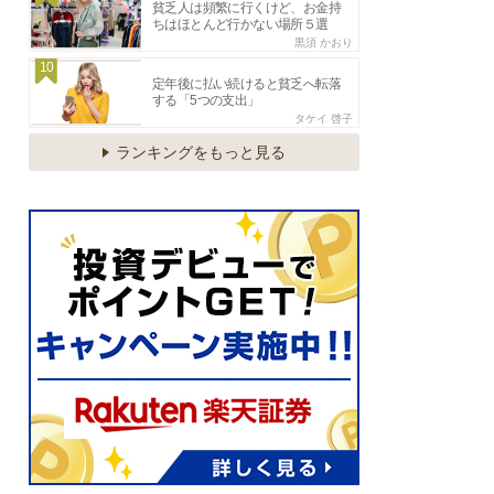
貧乏人は頻繁に行くけど、お金持
ちはほとんど行かない場所５選
黒須 かおり
10
定年後に払い続けると貧乏へ転落
する「5つの支出」
タケイ 啓子
ランキングをもっと見る