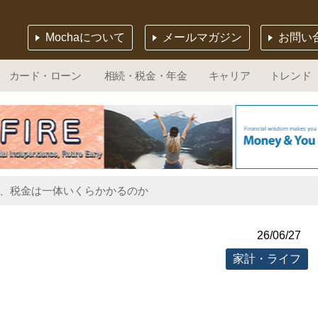
Mochaについて
メールマガジン
お問い
カード・ローン
相続・税金・年金
キャリア
トレンド
中、税金は一体いくらかかるのか
26/06/27
家計・ライフ