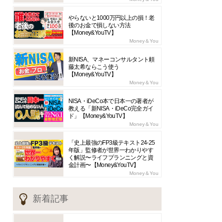
やらないと1000万円以上の損！老
後のお金で損しない方法
【Money&YouTV】
Money＆You
新NISA、マネーコンサルタント頼
藤太希ならこう使う
【Money&YouTV】
Money＆You
NISA・iDeCo本で日本一の著者が
教える「新NISA・iDeCo完全ガイ
ド」【Money&YouTV】
Money＆You
「史上最強のFP3級テキスト24-25
年版」監修者が世界一わかりやす
く解説〜ライフプランニングと資
金計画〜【Money&YouTV】
Money＆You
新着記事