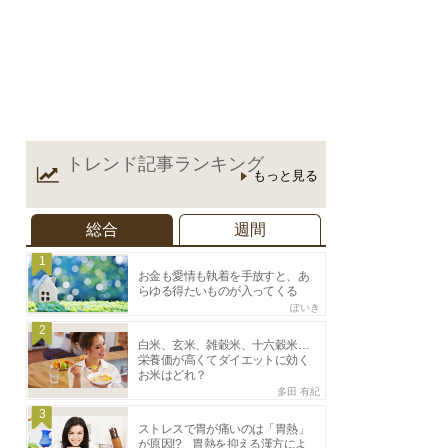
トレンド記事
ランキング
もっと見る
総合
週間
1
お金も愛情も執着を手放すと、あ
らゆる得たいものが入ってくる
ぽいき
2
白米、玄米、雑穀米、十六穀米…
栄養価が高くてダイエットに効く
お米はどれ？
多田 有紀
3
ストレスで胃が痛いのは「胃熱」
が原因!? 胃熱を抑える漢方によ