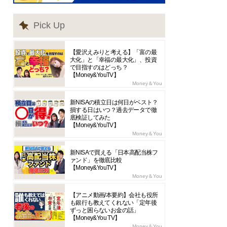
Pick Up
【愛沢えみりと考える】「富の最
大化」と「幸福の最大化」、投資
で目指すのはどっち？
【Money&YouTV】
Money＆You
新NISAの積立日は何日がベスト？
損する日はいつ？過去データで徹
底検証してみた
【Money&YouTV】
Money＆You
新NISAで買える「日本高配当株フ
ァンド」を徹底比較
【Money&YouTV】
Money＆You
【アニメ動画/本要約】会社も役所
も銀行も教えてくれない「定年後
ずっと困らないお金の話」
【Money&You TV】
Money＆You