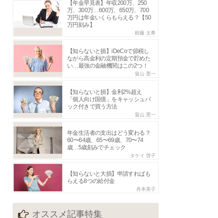
【年金早見表】年収200万、250
万、300万…600万、650万、700
万円は年金いくらもらえる？【50
万円刻み】
頼藤 太希
【知らないと損】iDeCoで節税し
ながら高金利の定期預金で貯めた
い…最強の金融機関はこの2つ！
畠山 憲一
【知らないと損】金利2%超え
「個人向け国債」をキャッシュバ
ック付きで買う方法
畠山 憲一
年金生活者の支出はどう変わる？
60〜64歳、65〜69歳、70〜74
歳…5歳刻みでチェック
タケイ 啓子
【知らないと大損】申請すればも
らえる8つの給付金
舟本美子
オススメ記事特集