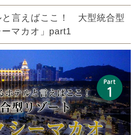
ルと言えばここ！ 大型統合型
マカオ」part1