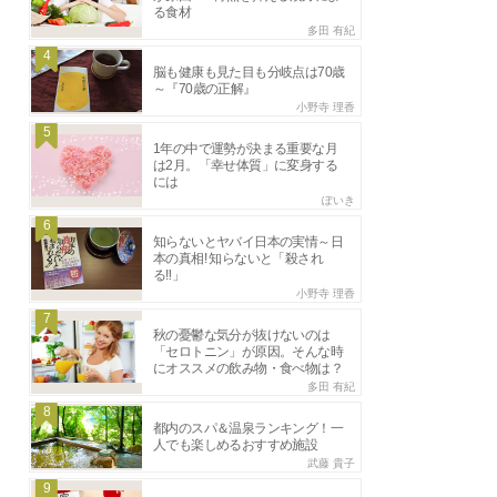
る食材
多田 有紀
4
脳も健康も見た目も分岐点は70歳
～『70歳の正解』
小野寺 理香
5
1年の中で運勢が決まる重要な月
は2月。「幸せ体質」に変身する
には
ぽいき
6
知らないとヤバイ日本の実情～日
本の真相! 知らないと「殺され
る‼」
小野寺 理香
7
秋の憂鬱な気分が抜けないのは
「セロトニン」が原因。そんな時
にオススメの飲み物・食べ物は？
多田 有紀
8
都内のスパ＆温泉ランキング！一
人でも楽しめるおすすめ施設
武藤 貴子
9