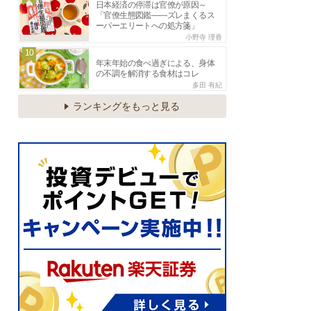
日本経済の停滞は官僚が原因～
「官僚生態図鑑――ズレまくるス
ーパーエリートへの処方箋」
小野寺 理香
10
年末年始の食べ過ぎによる、身体
の不調を解消する食材はコレ
多田 有紀
ランキングをもっと見る