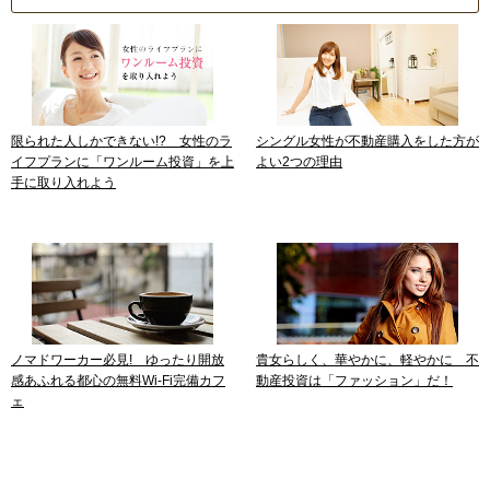
限られた人しかできない!? 女性のラ
シングル女性が不動産購入をした方が
イフプランに「ワンルーム投資」を上
よい2つの理由
手に取り入れよう
ノマドワーカー必見! ゆったり開放
貴女らしく、華やかに、軽やかに 不
感あふれる都心の無料Wi-Fi完備カフ
動産投資は「ファッション」だ！
ェ