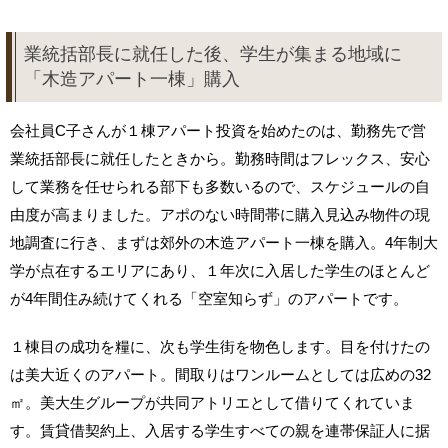
業統括部長に就任した後、学生が集まる地域に
「木造アパート一棟」購入
会社員C子さんが１棟アパート投資を始めたのは、勤務先で営
業統括部長に就任したときから。勤務時間はフレックス、安心
して業務を任せられる部下も多数いるので、スケジュールの自
由度が高まりました。アポのない時間帯に購入見込み物件の現
地調査に行き、まずは郊外の木造アパート一棟を購入。4年制大
学が点在するエリアにあり、１年次に入居した学生のほとんど
が4年間住み続けてくれる「空室知らず」のアパートです。
１棟目の成功を糧に、次も学生街を物色します。目を付けたの
は美大近くのアパート。間取りはワンルームとしては広めの32
㎡。美大生グループが共同アトリエとして借りてくれていま
す。賃貸借契約上、入居する学生すべての親を連帯保証人に据