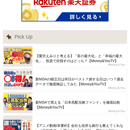
Pick Up
【愛沢えみりと考える】「富の最大化」と「幸福の最大
化」、投資で目指すのはどっち？【Money&YouTV】
Money＆You
新NISAの積立日は何日がベスト？損する日はいつ？過去
データで徹底検証してみた【Money&YouTV】
Money＆You
新NISAで買える「日本高配当株ファンド」を徹底比較
【Money&YouTV】
Money＆You
【アニメ動画/本要約】会社も役所も銀行も教えてくれな