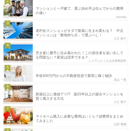
2
マンションと一戸建て、選ぶ決め手は住んでからの費用
の違い
moneliy
3
老朽化マンションがタダで新築に生まれ変わる？ 中古
マンションは「敷地持ち分」で選ぶべし！
入江 敦子
4
空き家に勝手に住み着かれた！この居住者を追い出して
も問題ない？家賃は請求できる？
シェアしたくなる法律相談所
5
年収400万円からの不動産投資で着実に稼ぐ秘訣
高山 一恵
6
新築以上に価値アリ!? 築25年以上の築古マンションを
賢く購入する方法
入江 敦子
7
マイホーム購入に必要な費用はいくら？諸費用をまとめ
てみました
山田 香織
8