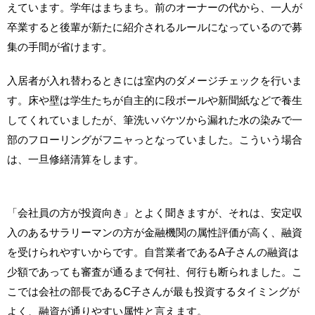
えています。学年はまちまち。前のオーナーの代から、一人が
卒業すると後輩が新たに紹介されるルールになっているので募
集の手間が省けます。
入居者が入れ替わるときには室内のダメージチェックを行いま
す。床や壁は学生たちが自主的に段ボールや新聞紙などで養生
してくれていましたが、筆洗いバケツから漏れた水の染みで一
部のフローリングがフニャっとなっていました。こういう場合
は、一旦修繕清算をします。
「会社員の方が投資向き」とよく聞きますが、それは、安定収
入のあるサラリーマンの方が金融機関の属性評価が高く、融資
を受けられやすいからです。自営業者であるA子さんの融資は
少額であっても審査が通るまで何社、何行も断られました。こ
こでは会社の部長であるC子さんが最も投資するタイミングが
よく、融資が通りやすい属性と言えます。