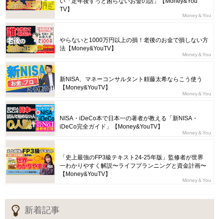
い「定年後ずっと困らないお金の話」【Money&You
TV】
Money＆You
やらないと1000万円以上の損！老後のお金で損しない方
法【Money&YouTV】
Money＆You
新NISA、マネーコンサルタント頼藤太希ならこう使う
【Money&YouTV】
Money＆You
NISA・iDeCo本で日本一の著者が教える「新NISA・
iDeCo完全ガイド」【Money&YouTV】
Money＆You
「史上最強のFP3級テキスト24-25年版」監修者が世界
一わかりやすく解説〜ライフプランニングと資金計画〜
【Money&YouTV】
Money＆You
新着記事