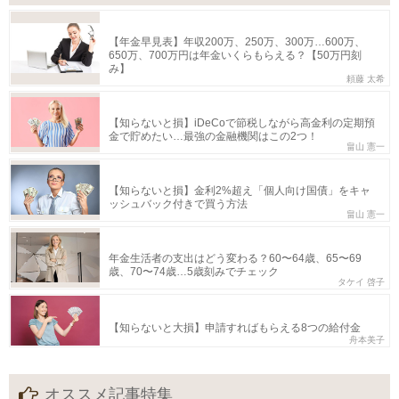
【年金早見表】年収200万、250万、300万…600万、
650万、700万円は年金いくらもらえる？【50万円刻
み】
頼藤 太希
【知らないと損】iDeCoで節税しながら高金利の定期預
金で貯めたい…最強の金融機関はこの2つ！
畠山 憲一
【知らないと損】金利2%超え「個人向け国債」をキャ
ッシュバック付きで買う方法
畠山 憲一
年金生活者の支出はどう変わる？60〜64歳、65〜69
歳、70〜74歳…5歳刻みでチェック
タケイ 啓子
【知らないと大損】申請すればもらえる8つの給付金
舟本美子
オススメ記事特集