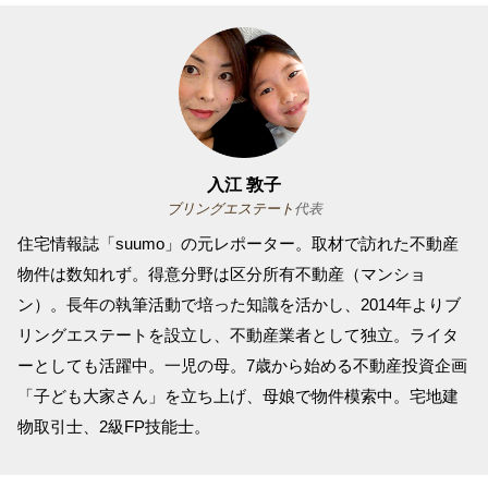
入江 敦子
ブリングエステート
代表
住宅情報誌「suumo」の元レポーター。取材で訪れた不動産
物件は数知れず。得意分野は区分所有不動産（マンショ
ン）。長年の執筆活動で培った知識を活かし、2014年よりブ
リングエステートを設立し、不動産業者として独立。ライタ
ーとしても活躍中。一児の母。7歳から始める不動産投資企画
「子ども大家さん」を立ち上げ、母娘で物件模索中。宅地建
物取引士、2級FP技能士。