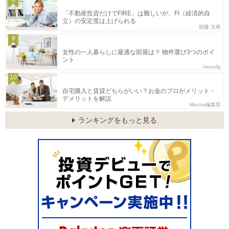
「不動産投資だけでFIRE」は難しいが、FI（経済的自
立）の安定度は上げられる
頼藤 太希
9
女性の一人暮らしに最適な部屋は？ 物件選び3つのポイ
ント
moneliy
10
自宅購入と賃貸どちらがいい？お金のプロがメリット・
デメリットを解説
Mocha編集部
ランキングをもっと見る