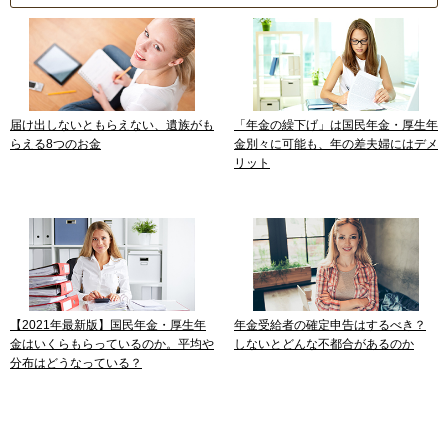
届け出しないともらえない、遺族がも
「年金の繰下げ」は国民年金・厚生年
らえる8つのお金
金別々に可能も、年の差夫婦にはデメ
リット
【2021年最新版】国民年金・厚生年
年金受給者の確定申告はするべき？
金はいくらもらっているのか。平均や
しないとどんな不都合があるのか
分布はどうなっている？