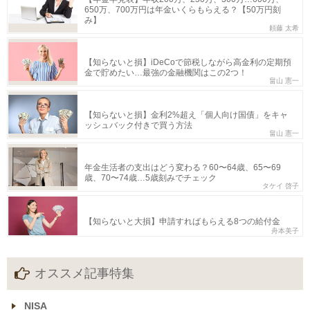
650万、700万円は年金いくらもらえる？【50万円刻
み】
頼藤 太希
【知らないと損】iDeCoで節税しながら高金利の定期預
金で貯めたい…最強の金融機関はこの2つ！
畠山 憲一
【知らないと損】金利2%超え「個人向け国債」をキャ
ッシュバック付きで買う方法
畠山 憲一
年金生活者の支出はどう変わる？60〜64歳、65〜69
歳、70〜74歳…5歳刻みでチェック
タケイ 啓子
【知らないと大損】申請すればもらえる8つの給付金
舟本美子
オススメ記事特集
NISA