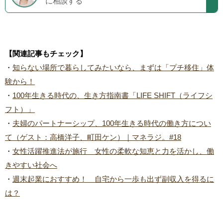
に相談する
【関連記事もチェック】
・
知らない場所で暮らしてみたいなら、まずは「プチ移住」体
験から！
・
100年生きる時代の、生き方指南書「LIFE SHIFT（ライフシ
フト）」
・
夫婦のパートナーシップ、100年生きる時代の働き方につい
て（ゲスト：高橋洋子、町田ケン）｜マネラジ。#18
・
女性活躍推進法が施行 女性の柔軟な知恵と力を活かし、働
きやすい社会へ
・
週末起業におすすめ！ 自宅から一歩も出ず副収入を得るに
は？