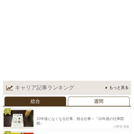
キャリア記事
ランキング
もっと見る
総合
週間
1
10年後になくなる仕事、残る仕事～『10年後の仕事図
鑑』
小野寺 理香
2