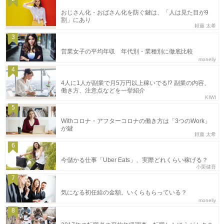
おじさん化・おばさん化を防ぐ鍵は、「人は見た目が9
割」にあり
頼藤 太希
3
営業女子の平均年収 年代別・業種別に徹底比較
moneliy
4
4人に1人が副業で月5万円以上稼いでる!? 副業の内容、
働き方、注意点などを一挙紹介
KIWI
5
Withコロナ・アフターコロナの働き方は「3つのWork」
が鍵
頼藤 太希
6
今儲かる仕事「Uber Eats」、実際どれくらい稼げる？
小栗健吾
7
気になる初任給の金額。いくらもらっている？
moneliy
8