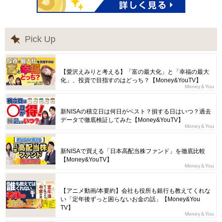
Pick Up
【愛沢えみりと考える】「富の最大化」と「幸福の最大
化」、投資で目指すのはどっち？【Money&YouTV】
Money＆You
新NISAの積立日は何日がベスト？損する日はいつ？過去
データで徹底検証してみた【Money&YouTV】
Money＆You
新NISAで買える「日本高配当株ファンド」を徹底比較
【Money&YouTV】
Money＆You
【アニメ動画/本要約】会社も役所も銀行も教えてくれな
い「定年後ずっと困らないお金の話」【Money&You
TV】
Money＆You