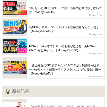
やらないと1000万円以上の損！老後のお金で損しない方
法【Money&YouTV】
Money＆You
新NISA、マネーコンサルタント頼藤太希ならこう使う
【Money&YouTV】
Money＆You
NISA・iDeCo本で日本一の著者が教える「新NISA・
iDeCo完全ガイド」【Money&YouTV】
Money＆You
「史上最強のFP3級テキスト24-25年版」監修者が世界
一わかりやすく解説〜ライフプランニングと資金計画〜
【Money&YouTV】
Money＆You
新着記事
【年金早見表】年収200万、250万、300万…600万、