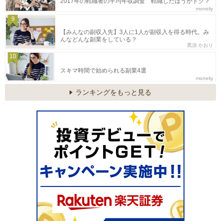
2017年の転職者の平均年収調査 転職したほうがトク？
moneliy
9
【みんなの副収入先】3人に1人が副収入を得る時代。み
んなどんな副業をしている？
黒須 かおり
10
スキマ時間で始められる副業4選
moneliy
ランキングをもっと見る