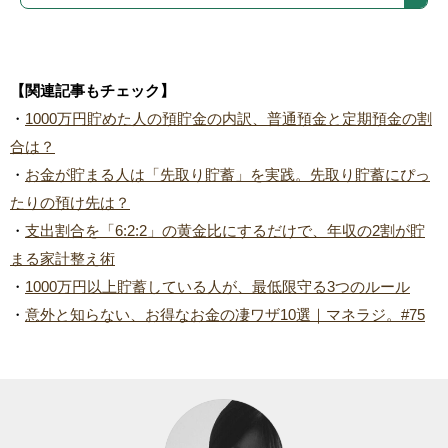
【関連記事もチェック】
・
1000万円貯めた人の預貯金の内訳、普通預金と定期預金の割
合は？
・
お金が貯まる人は「先取り貯蓄」を実践。先取り貯蓄にぴっ
たりの預け先は？
・
支出割合を「6:2:2」の黄金比にするだけで、年収の2割が貯
まる家計整え術
・
1000万円以上貯蓄している人が、最低限守る3つのルール
・
意外と知らない、お得なお金の凄ワザ10選｜マネラジ。#75