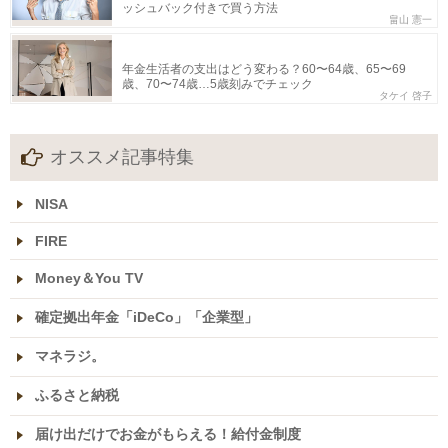
ッシュバック付きで買う方法
畠山 憲一
年金生活者の支出はどう変わる？60〜64歳、65〜69
歳、70〜74歳…5歳刻みでチェック
タケイ 啓子
オススメ記事特集
NISA
FIRE
Money＆You TV
確定拠出年金「iDeCo」「企業型」
マネラジ。
ふるさと納税
届け出だけでお金がもらえる！給付金制度