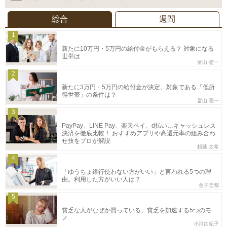
総合
週間
1
新たに10万円・5万円の給付金がもらえる？ 対象になる
世帯は
畠山 憲一
2
新たに3万円・5万円の給付金が決定。対象である「低所
得世帯」の条件は？
畠山 憲一
3
PayPay、LINE Pay、楽天ペイ、d払い…キャッシュレス
決済を徹底比較！ おすすめアプリや高還元率の組み合わ
せ技をプロが解説
頼藤 太希
4
「ゆうちょ銀行使わない方がいい」と言われる5つの理
由。利用した方がいい人は？
金子圭都
5
貧乏な人がなぜか買っている、貧乏を加速する5つのモ
ノ
小河由紀子