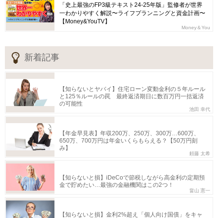
「史上最強のFP3級テキスト24-25年版」監修者が世界
一わかりやすく解説〜ライフプランニングと資金計画〜
【Money&YouTV】
Money＆You
新着記事
【知らないとヤバイ】住宅ローン変動金利の５年ルール
と125％ルールの罠 最終返済期日に数百万円一括返済
の可能性
池田 幸代
【年金早見表】年収200万、250万、300万…600万、
650万、700万円は年金いくらもらえる？【50万円刻
み】
頼藤 太希
【知らないと損】iDeCoで節税しながら高金利の定期預
金で貯めたい…最強の金融機関はこの2つ！
畠山 憲一
【知らないと損】金利2%超え「個人向け国債」をキャ