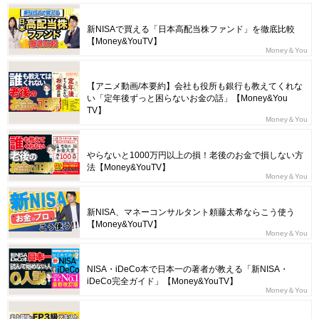
新NISAで買える「日本高配当株ファンド」を徹底比較
【Money&YouTV】
Money＆You
【アニメ動画/本要約】会社も役所も銀行も教えてくれな
い「定年後ずっと困らないお金の話」【Money&You
TV】
Money＆You
やらないと1000万円以上の損！老後のお金で損しない方
法【Money&YouTV】
Money＆You
新NISA、マネーコンサルタント頼藤太希ならこう使う
【Money&YouTV】
Money＆You
NISA・iDeCo本で日本一の著者が教える「新NISA・
iDeCo完全ガイド」【Money&YouTV】
Money＆You