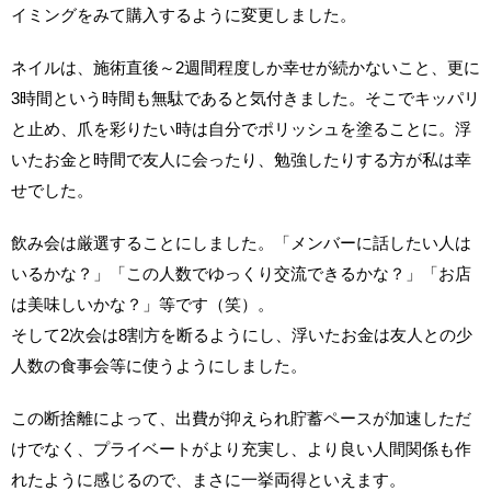
イミングをみて購入するように変更しました。
ネイルは、施術直後～2週間程度しか幸せが続かないこと、更に
3時間という時間も無駄であると気付きました。そこでキッパリ
と止め、爪を彩りたい時は自分でポリッシュを塗ることに。浮
いたお金と時間で友人に会ったり、勉強したりする方が私は幸
せでした。
飲み会は厳選することにしました。「メンバーに話したい人は
いるかな？」「この人数でゆっくり交流できるかな？」「お店
は美味しいかな？」等です（笑）。
そして2次会は8割方を断るようにし、浮いたお金は友人との少
人数の食事会等に使うようにしました。
この断捨離によって、出費が抑えられ貯蓄ペースが加速しただ
けでなく、プライベートがより充実し、より良い人間関係も作
れたように感じるので、まさに一挙両得といえます。