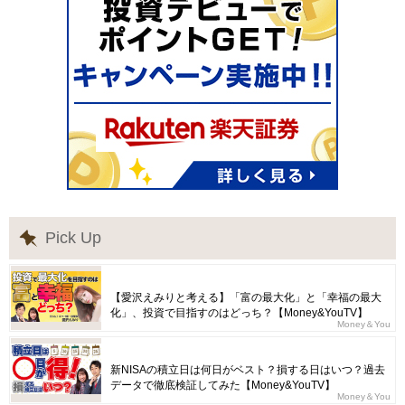
Pick Up
【愛沢えみりと考える】「富の最大化」と「幸福の最大
化」、投資で目指すのはどっち？【Money&YouTV】
Money＆You
新NISAの積立日は何日がベスト？損する日はいつ？過去
データで徹底検証してみた【Money&YouTV】
Money＆You