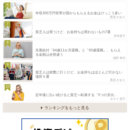
6
年収300万円世帯が国からもらえるお金はけっこう多い
黒須 かおり
7
貧乏人は買うけど、お金持ちは買わないもの7選
舟本美子
8
失業給付「64歳11か月退職」と「65歳退職」、もらえ
る金額は全然違う
池田 幸代
9
貧乏人は頻繁に行くけど、お金持ちはほとんど行かない
場所５選
黒須 かおり
10
定年後に払い続けると貧乏へ転落する「5つの支出」
タケイ 啓子
ランキングをもっと見る