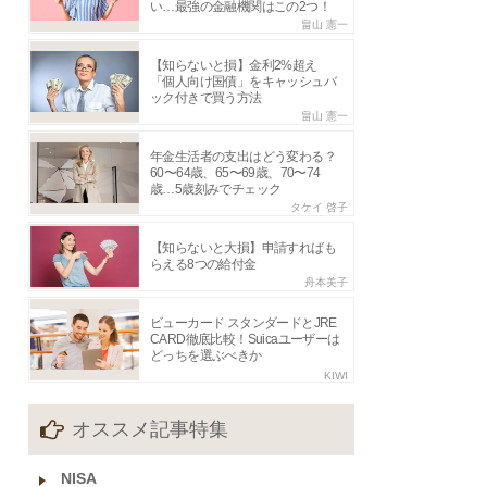
い…最強の金融機関はこの2つ！
畠山 憲一
【知らないと損】金利2%超え
「個人向け国債」をキャッシュバ
ック付きで買う方法
畠山 憲一
年金生活者の支出はどう変わる？
60〜64歳、65〜69歳、70〜74
歳…5歳刻みでチェック
タケイ 啓子
【知らないと大損】申請すればも
らえる8つの給付金
舟本美子
ビューカード スタンダードとJRE
CARD徹底比較！Suicaユーザーは
どっちを選ぶべきか
KIWI
オススメ記事特集
NISA