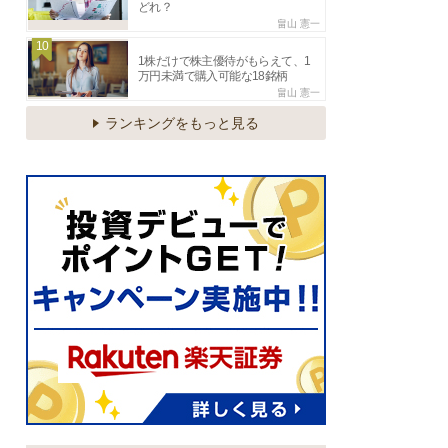
どれ？
畠山 憲一
10
1株だけで株主優待がもらえて、1
万円未満で購入可能な18銘柄
畠山 憲一
ランキングをもっと見る