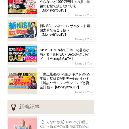
やらないと1000万円以上の損！老
後のお金で損しない方法
【Money&YouTV】
Money＆You
新NISA、マネーコンサルタント頼
藤太希ならこう使う
【Money&YouTV】
Money＆You
NISA・iDeCo本で日本一の著者が
教える「新NISA・iDeCo完全ガイ
ド」【Money&YouTV】
Money＆You
「史上最強のFP3級テキスト24-25
年版」監修者が世界一わかりやす
く解説〜ライフプランニングと資
金計画〜【Money&YouTV】
Money＆You
新着記事
【知らないと損】iDeCoで節税し
ながら高金利の定期預金で貯めた