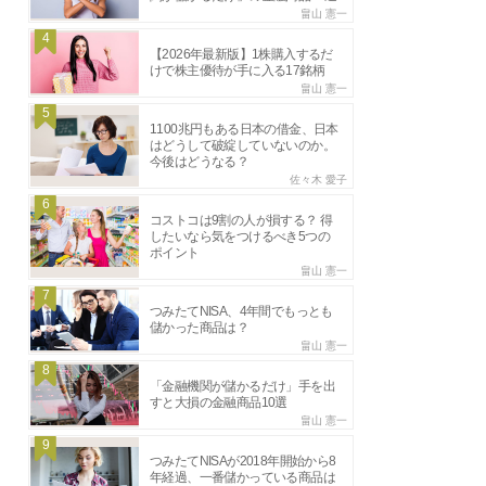
畠山 憲一
4
【2026年最新版】1株購入するだ
けで株主優待が手に入る17銘柄
畠山 憲一
5
1100兆円もある日本の借金、日本
はどうして破綻していないのか。
今後はどうなる？
佐々木 愛子
6
コストコは9割の人が損する？ 得
したいなら気をつけるべき5つの
ポイント
畠山 憲一
7
つみたてNISA、4年間でもっとも
儲かった商品は？
畠山 憲一
8
「金融機関が儲かるだけ」手を出
すと大損の金融商品10選
畠山 憲一
9
つみたてNISAが2018年開始から8
年経過、一番儲かっている商品は