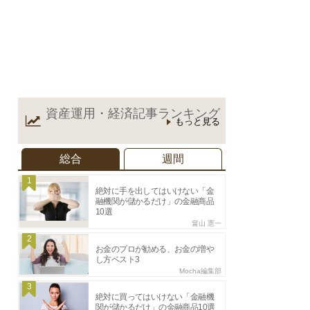
資産運用・経済記事
ランキング
もっと見る
総合
週間
1
絶対に手を出してはいけない「金
融機関が儲かるだけ」の金融商品
10選
畠山 憲一
2
お金のプロが勧める、お金の増や
し方ベスト3
Mocha編集部
3
絶対に買ってはいけない「金融機
関が儲かるだけ」の金融商品10選