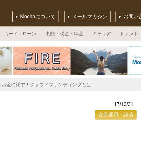
Mochaについて
メールマガジン
お問い
カード・ローン
相続・税金・年金
キャリア
トレンド
をお金に託す！クラウドファンディングとは
17/10/31
資産運用・経済