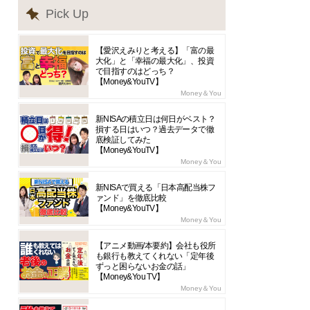
Pick Up
【愛沢えみりと考える】「富の最
大化」と「幸福の最大化」、投資
で目指すのはどっち？
【Money&YouTV】
Money＆You
新NISAの積立日は何日がベスト？
損する日はいつ？過去データで徹
底検証してみた
【Money&YouTV】
Money＆You
新NISAで買える「日本高配当株フ
ァンド」を徹底比較
【Money&YouTV】
Money＆You
【アニメ動画/本要約】会社も役所
も銀行も教えてくれない「定年後
ずっと困らないお金の話」
【Money&You TV】
Money＆You