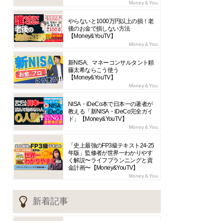
Money＆You
やらないと1000万円以上の損！老
後のお金で損しない方法
【Money&YouTV】
Money＆You
新NISA、マネーコンサルタント頼
藤太希ならこう使う
【Money&YouTV】
Money＆You
NISA・iDeCo本で日本一の著者が
教える「新NISA・iDeCo完全ガイ
ド」【Money&YouTV】
Money＆You
「史上最強のFP3級テキスト24-25
年版」監修者が世界一わかりやす
く解説〜ライフプランニングと資
金計画〜【Money&YouTV】
Money＆You
新着記事