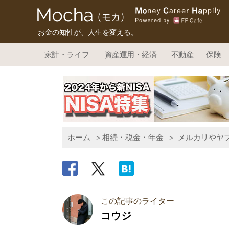
お金の知性が、人生を変える。
家計・ライフ
資産運用・経済
不動産
保険
ホーム
相続・税金・年金
メルカリやヤ
この記事のライター
コウジ