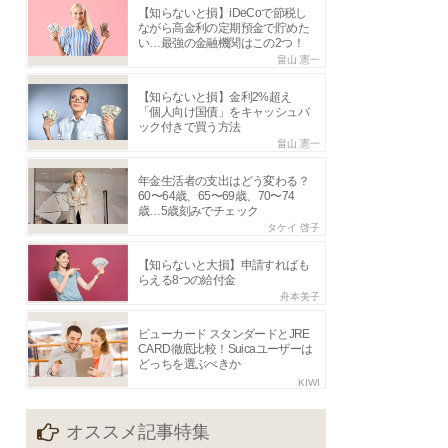
【知らないと損】iDeCoで節税し
ながら高金利の定期預金で貯めた
い…最強の金融機関はこの2つ！
畠山 憲一
【知らないと損】金利2%超え
「個人向け国債」をキャッシュバ
ック付きで買う方法
畠山 憲一
年金生活者の支出はどう変わる？
60〜64歳、65〜69歳、70〜74
歳…5歳刻みでチェック
タケイ 啓子
【知らないと大損】申請すればも
らえる8つの給付金
舟本美子
ビューカード スタンダードとJRE
CARD徹底比較！Suicaユーザーは
どっちを選ぶべきか
KIWI
オススメ記事特集