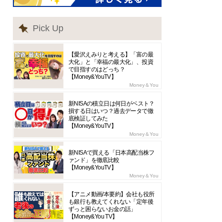
Pick Up
【愛沢えみりと考える】「富の最
大化」と「幸福の最大化」、投資
で目指すのはどっち？
【Money&YouTV】
Money＆You
新NISAの積立日は何日がベスト？
損する日はいつ？過去データで徹
底検証してみた
【Money&YouTV】
Money＆You
新NISAで買える「日本高配当株フ
ァンド」を徹底比較
【Money&YouTV】
Money＆You
【アニメ動画/本要約】会社も役所
も銀行も教えてくれない「定年後
ずっと困らないお金の話」
【Money&You TV】