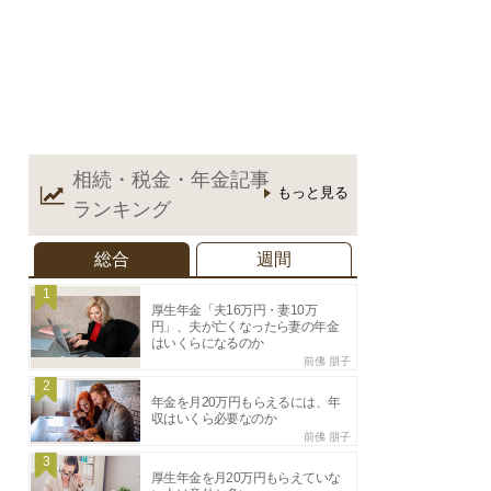
相続・税金・年金記事
もっと見る
ランキング
総合
週間
1
厚生年金「夫16万円・妻10万
円」、夫が亡くなったら妻の年金
はいくらになるのか
前佛 朋子
2
年金を月20万円もらえるには、年
収はいくら必要なのか
前佛 朋子
3
厚生年金を月20万円もらえていな