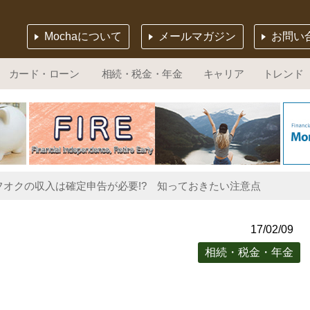
Mochaについて
メールマガジン
お問い
カード・ローン
相続・税金・年金
キャリア
トレンド
フオクの収入は確定申告が必要!? 知っておきたい注意点
17/02/09
相続・税金・年金