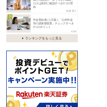
だけは絶対に確認すべき3つの理
由
前佛 朋子
10
年金受給者に1月届く「公的年金
等の源泉徴収票」チェックすべき
3つのポイント
KIWI
ランキングをもっと見る