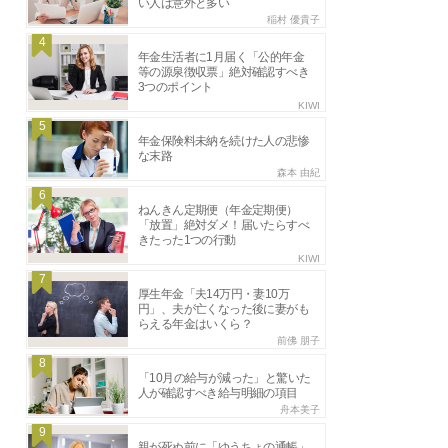
い人は意外と多い
稲村 優貴子
4
年金生活者に1月届く「公的年金
等の源泉徴収票」絶対確認すべき
3つのポイント
KIWI
5
年金保険料未納を続けた人の悲惨
な末路
森本 由紀
6
ねんきん定期便（年金定期便）
「放置」絶対ダメ！届いたらすべ
きたった1つの行動
KIWI
7
厚生年金「夫14万円・妻10万
円」、夫が亡くなった後に妻がも
らえる年金はいくら？
前佛 朋子
8
「10月の給与が減った」と驚いた
人が確認すべき給与明細の項目
舟本美子
9
親が死ぬ前に「ゆうちょの通帳」