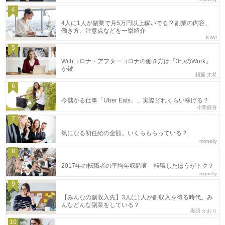
4
4人に1人が副業で月5万円以上稼いでる!? 副業の内容、
働き方、注意点などを一挙紹介
KIWI
5
Withコロナ・アフターコロナの働き方は「3つのWork」
が鍵
頼藤 太希
6
今儲かる仕事「Uber Eats」、実際どれくらい稼げる？
小栗健吾
7
気になる初任給の金額。いくらもらっている？
moneliy
8
2017年の転職者の平均年収調査 転職したほうがトク？
moneliy
9
【みんなの副収入先】3人に1人が副収入を得る時代。み
んなどんな副業をしている？
黒須 かおり
10