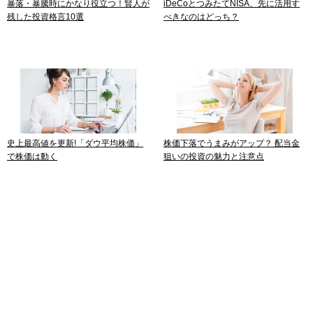
暴落・暴騰時にかなり役立つ！賢人が
iDeCoとつみたてNISA、先に活用す
残した投資格言10選
べきなのはどっち？
史上最高値を更新!「ダウ平均株価」
株価下落でうまみがアップ？ 配当金
で株価は動く
狙いの投資の魅力と注意点