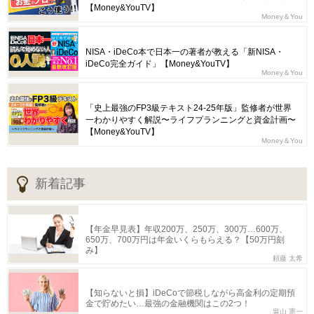
【Money&YouTV】
Money＆You
NISA・iDeCo本で日本一の著者が教える「新NISA・
iDeCo完全ガイド」【Money&YouTV】
Money＆You
「史上最強のFP3級テキスト24-25年版」監修者が世界
一わかりやすく解説〜ライフプランニングと資金計画〜
【Money&YouTV】
Money＆You
新着記事
【年金早見表】年収200万、250万、300万…600万、
650万、700万円は年金いくらもらえる？【50万円刻
み】
頼藤 太希
【知らないと損】iDeCoで節税しながら高金利の定期預
金で貯めたい…最強の金融機関はこの2つ！
畠山 憲一