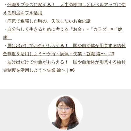
・
休職をプラスに変える！ 人生の棚卸しとレベルアップに使
える制度をフル活用
・
病気で退職した時の、失敗しないお金の話
・
自分らしく生きるために考える「お金」×「カラダ」×「健
康」
・
届け出だけでお金がもらえる！ 国や自治体が用意する給付
金制度を活用しよう〜ケガ・病気・失業・就職 編〜｜#3
・
届け出だけでお金がもらえる！ 国や自治体が用意する給付
金制度を活用しよう〜失業 編〜｜#6