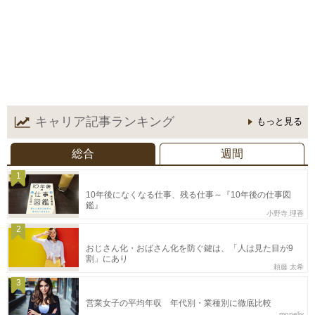
キャリア記事
ランキング
もっと見る
総合
週間
1
10年後になくなる仕事、残る仕事～『10年後の仕事図
鑑』
小野寺 理香
2
おじさん化・おばさん化を防ぐ鍵は、「人は見た目が9
割」にあり
頼藤 太希
3
営業女子の平均年収 年代別・業種別に徹底比較
moneliy