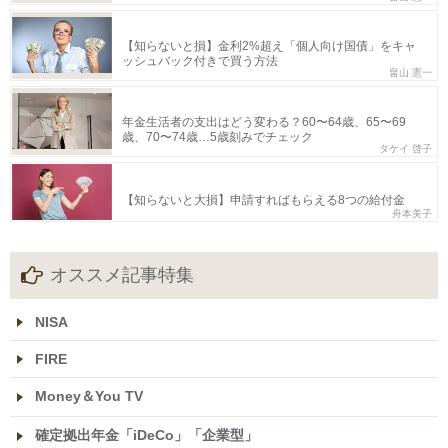
【知らないと損】金利2%超え「個人向け国債」をキャ
ッシュバック付きで買う方法
畠山 憲一
年金生活者の支出はどう変わる？60〜64歳、65〜69
歳、70〜74歳…5歳刻みでチェック
タケイ 啓子
【知らないと大損】申請すればもらえる8つの給付金
舟本美子
オススメ記事特集
NISA
FIRE
Money＆You TV
確定拠出年金「iDeCo」「企業型」