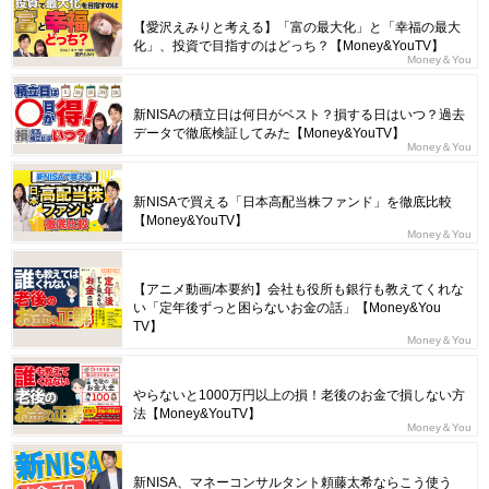
【愛沢えみりと考える】「富の最大化」と「幸福の最大
化」、投資で目指すのはどっち？【Money&YouTV】
Money＆You
新NISAの積立日は何日がベスト？損する日はいつ？過去
データで徹底検証してみた【Money&YouTV】
Money＆You
新NISAで買える「日本高配当株ファンド」を徹底比較
【Money&YouTV】
Money＆You
【アニメ動画/本要約】会社も役所も銀行も教えてくれな
い「定年後ずっと困らないお金の話」【Money&You
TV】
Money＆You
やらないと1000万円以上の損！老後のお金で損しない方
法【Money&YouTV】
Money＆You
新NISA、マネーコンサルタント頼藤太希ならこう使う