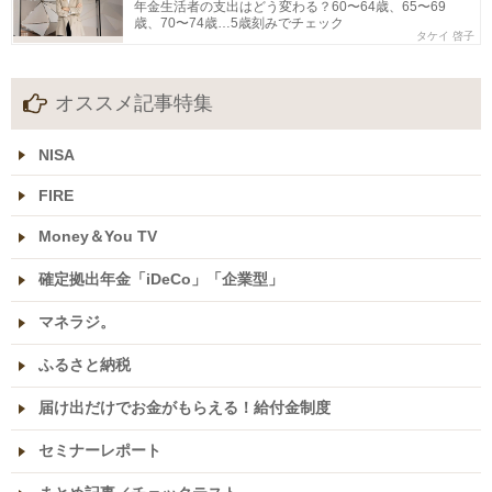
年金生活者の支出はどう変わる？60〜64歳、65〜69
歳、70〜74歳…5歳刻みでチェック
タケイ 啓子
オススメ記事特集
NISA
FIRE
Money＆You TV
確定拠出年金「iDeCo」「企業型」
マネラジ。
ふるさと納税
届け出だけでお金がもらえる！給付金制度
セミナーレポート