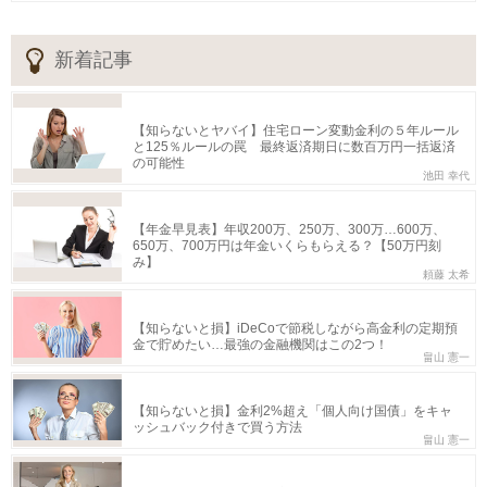
新着記事
【知らないとヤバイ】住宅ローン変動金利の５年ルール
と125％ルールの罠 最終返済期日に数百万円一括返済
の可能性
池田 幸代
【年金早見表】年収200万、250万、300万…600万、
650万、700万円は年金いくらもらえる？【50万円刻
み】
頼藤 太希
【知らないと損】iDeCoで節税しながら高金利の定期預
金で貯めたい…最強の金融機関はこの2つ！
畠山 憲一
【知らないと損】金利2%超え「個人向け国債」をキャ
ッシュバック付きで買う方法
畠山 憲一