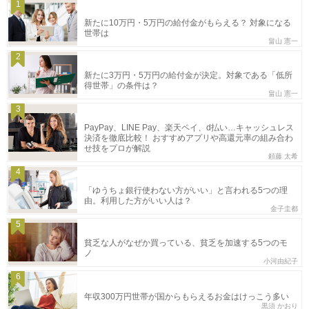
1
新たに10万円・5万円の給付金がもらえる？ 対象になる
世帯は
畠山 憲一
2
新たに3万円・5万円の給付金が決定。対象である「低所
得世帯」の条件は？
畠山 憲一
3
PayPay、LINE Pay、楽天ペイ、d払い…キャッシュレス
決済を徹底比較！ おすすめアプリや高還元率の組み合わ
せ技をプロが解説
頼藤 太希
4
「ゆうちょ銀行使わない方がいい」と言われる5つの理
由。利用した方がいい人は？
金子圭都
5
貧乏な人がなぜか買っている、貧乏を加速する5つのモ
ノ
小河由紀子
6
年収300万円世帯が国からもらえるお金はけっこう多い
黒須 かおり