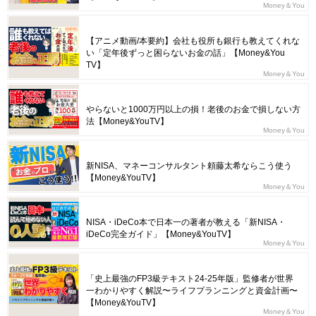
Money＆You
【アニメ動画/本要約】会社も役所も銀行も教えてくれな
い「定年後ずっと困らないお金の話」【Money&You
TV】
Money＆You
やらないと1000万円以上の損！老後のお金で損しない方
法【Money&YouTV】
Money＆You
新NISA、マネーコンサルタント頼藤太希ならこう使う
【Money&YouTV】
Money＆You
NISA・iDeCo本で日本一の著者が教える「新NISA・
iDeCo完全ガイド」【Money&YouTV】
Money＆You
「史上最強のFP3級テキスト24-25年版」監修者が世界
一わかりやすく解説〜ライフプランニングと資金計画〜
【Money&YouTV】
Money＆You