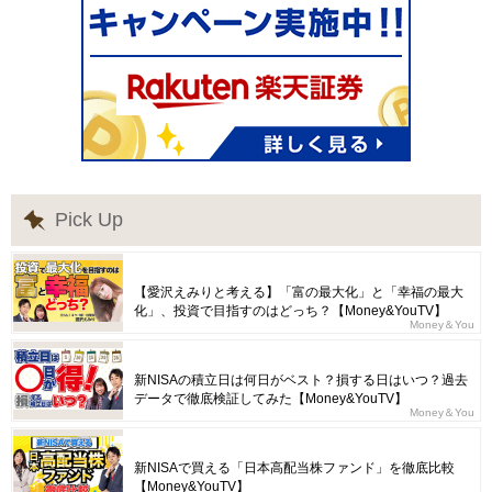
Pick Up
【愛沢えみりと考える】「富の最大化」と「幸福の最大
化」、投資で目指すのはどっち？【Money&YouTV】
Money＆You
新NISAの積立日は何日がベスト？損する日はいつ？過去
データで徹底検証してみた【Money&YouTV】
Money＆You
新NISAで買える「日本高配当株ファンド」を徹底比較
【Money&YouTV】