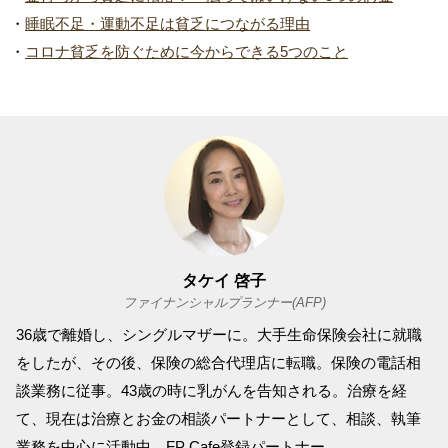
・
睡眠不足・運動不足は貧乏につながる理由
・
コロナ貧乏を防ぐために今からできる5つのこと
タケイ 啓子
ファイナンシャルプランナー(AFP)
36歳で離婚し、シングルマザーに。大手生命保険会社に就職
をしたが、その後、保険の総合代理店に転職。保険の電話相
談業務に従事。43歳の時に乳がんを告知される。治療を経
て、現在は治療とお金の相談パートナーとして、相談、執筆
業務を中心に活動中。FP Cafe登録パートナー