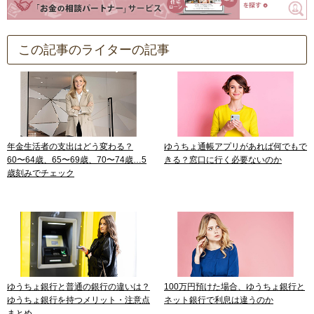
この記事のライターの記事
年金生活者の支出はどう変わる？
ゆうちょ通帳アプリがあれば何でもで
60〜64歳、65〜69歳、70〜74歳…5
きる？窓口に行く必要ないのか
歳刻みでチェック
ゆうちょ銀行と普通の銀行の違いは？
100万円預けた場合、ゆうちょ銀行と
ゆうちょ銀行を持つメリット・注意点
ネット銀行で利息は違うのか
まとめ