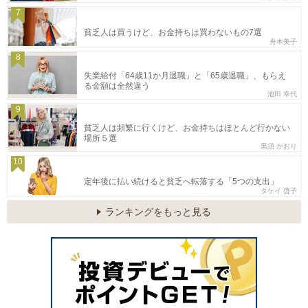
7
貧乏人は買うけど、お金持ちは買わないもの7選
舟本美子
8
失業給付「64歳11か月退職」と「65歳退職」、もらえ
る金額は全然違う
池田 幸代
9
貧乏人は頻繁に行くけど、お金持ちはほとんど行かない
場所５選
黒須 かおり
10
定年後に払い続けると貧乏へ転落する「5つの支出」
タケイ 啓子
ランキングをもっと見る