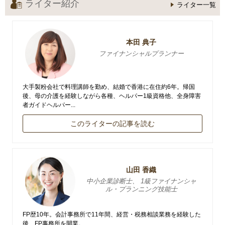
ライター紹介
ライター一覧
本田 典子
ファイナンシャルプランナー
大手製粉会社で料理講師を勤め、結婚で香港に在住約6年。帰国
後、母の介護を経験しながら各種、ヘルパー1級資格他、全身障害
者ガイドヘルパー...
このライターの記事を読む
山田 香織
中小企業診断士、 1級ファイナンシャ
ル・プランニング技能士
FP歴10年。会計事務所で11年間、経営・税務相談業務を経験した
後、FP事務所を開業。