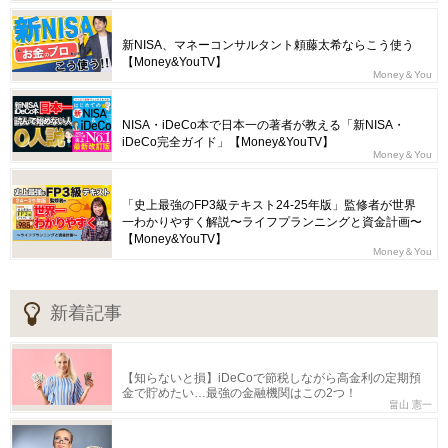
新NISA、マネーコンサルタント頼藤太希ならこう使う
【Money&YouTV】
Money＆You
NISA・iDeCo本で日本一の著者が教える「新NISA・
iDeCo完全ガイド」【Money&YouTV】
Money＆You
「史上最強のFP3級テキスト24-25年版」監修者が世界
一わかりやすく解説〜ライフプランニングと資金計画〜
【Money&YouTV】
Money＆You
新着記事
【知らないと損】iDeCoで節税しながら高金利の定期預
金で貯めたい…最強の金融機関はこの2つ！
畠山 憲一