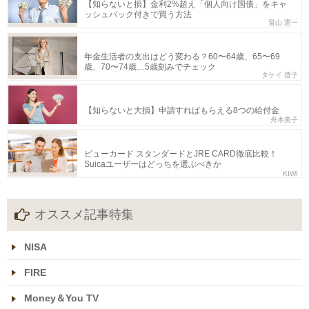
【知らないと損】金利2%超え「個人向け国債」をキャ
ッシュバック付きで買う方法
畠山 憲一
年金生活者の支出はどう変わる？60〜64歳、65〜69
歳、70〜74歳…5歳刻みでチェック
タケイ 啓子
【知らないと大損】申請すればもらえる8つの給付金
舟本美子
ビューカード スタンダードとJRE CARD徹底比較！
Suicaユーザーはどっちを選ぶべきか
KIWI
オススメ記事特集
NISA
FIRE
Money＆You TV