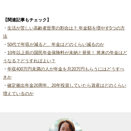
【関連記事もチェック】
・
生活が苦しい高齢者世帯の割合は？ 年金額を増やす5つの方
法
・
50代で年収が減ると、年金はどのくらい減るのか
・
10年以上前の国民年金保険料が未納と発覚！ 将来の年金はど
うなる？どうすればよい？
・
年収400万円未満の人が年金を月20万円もらうにはどうすべ
きか
・
確定拠出年金20周年、20年投資していたら資産はどのくらい
増えているのか