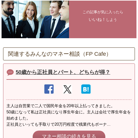
この記事が気に入ったら
いいね！
しよう
関連するみんなのマネー相談（FP Cafe）
50歳から正社員とパート、どちらが得？
主人は自営業で二人で国民年金を20年以上払ってきました。
50歳になって私は正社員になり厚生年金に。主人は会社で厚生年金を
始めました。
正社員といっても手取りで20万円程度で残業代もボーナ...
マネー相談の続きを見る