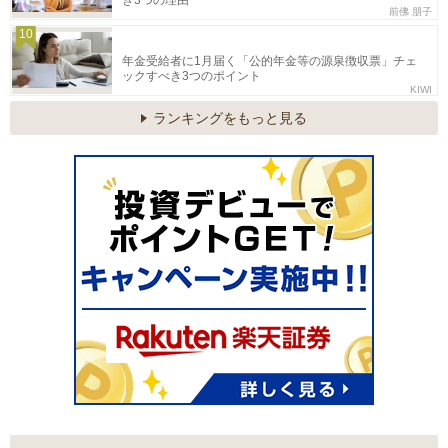
き3つの理由
前佛 朋子
10
年金受給者に1月届く「公的年金等の源泉徴収票」チェ
ックすべき3つのポイント
KIWI
ランキングをもっと見る