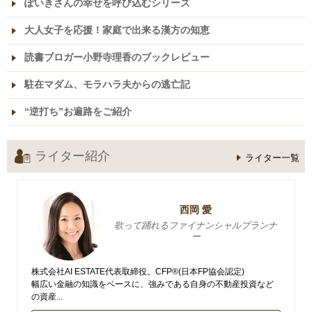
ぽいきさんの幸せを呼び込むシリーズ
大人女子を応援！家庭で出来る漢方の知恵
読書ブロガー小野寺理香のブックレビュー
駐在マダム、モラハラ夫からの逃亡記
“逆打ち”お遍路をご紹介
ライター紹介
ライター一覧
西岡 愛
歌って踊れるファイナンシャルプランナ
ー
株式会社AI ESTATE代表取締役。CFP®(日本FP協会認定)
幅広い金融の知識をベースに、強みである自身の不動産投資など
の資産...