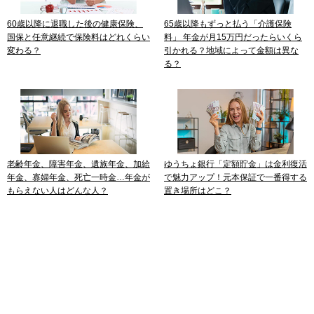
60歳以降に退職した後の健康保険、
65歳以降もずっと払う「介護保険
国保と任意継続で保険料はどれくらい
料」 年金が月15万円だったらいくら
変わる？
引かれる？地域によって金額は異な
る？
老齢年金、障害年金、遺族年金、加給
ゆうちょ銀行「定額貯金」は金利復活
年金、寡婦年金、死亡一時金…年金が
で魅力アップ！元本保証で一番得する
もらえない人はどんな人？
置き場所はどこ？