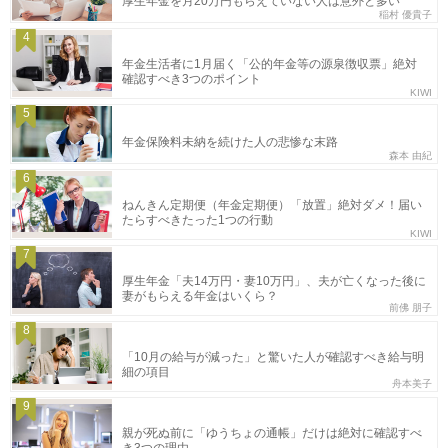
厚生年金を月20万円もらえていない人は意外と多い
稲村 優貴子
4
年金生活者に1月届く「公的年金等の源泉徴収票」絶対
確認すべき3つのポイント
KIWI
5
年金保険料未納を続けた人の悲惨な末路
森本 由紀
6
ねんきん定期便（年金定期便）「放置」絶対ダメ！届い
たらすべきたった1つの行動
KIWI
7
厚生年金「夫14万円・妻10万円」、夫が亡くなった後に
妻がもらえる年金はいくら？
前佛 朋子
8
「10月の給与が減った」と驚いた人が確認すべき給与明
細の項目
舟本美子
9
親が死ぬ前に「ゆうちょの通帳」だけは絶対に確認すべ