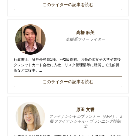
このライターの記事を読む
高橋 麻美
金融系フリーライター
行政書士、証券外務員1種、FP2級保有。お茶の水女子大学卒業後
クレジットカード会社に入社、リスク管理部等に所属して法的折
衝などに従事。...
このライターの記事を読む
原田 文香
ファイナンシャルプランナー（AFP）、2
級ファイナンシャル・プランニング技能
士