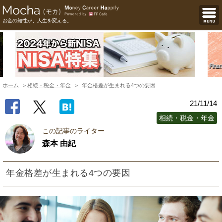
お金の知性が、人生を変える。
ホーム
相続・税金・年金
年金格差が生まれる4つの要因
21/11/14
相続・税金・年金
この記事のライター
森本 由紀
年金格差が生まれる4つの要因