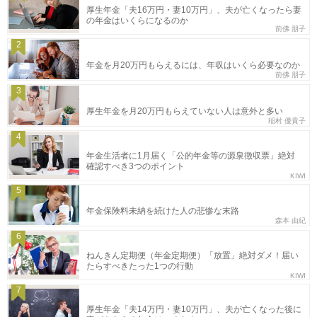
厚生年金「夫16万円・妻10万円」、夫が亡くなったら妻
の年金はいくらになるのか
前佛 朋子
2
年金を月20万円もらえるには、年収はいくら必要なのか
前佛 朋子
3
厚生年金を月20万円もらえていない人は意外と多い
稲村 優貴子
4
年金生活者に1月届く「公的年金等の源泉徴収票」絶対
確認すべき3つのポイント
KIWI
5
年金保険料未納を続けた人の悲惨な末路
森本 由紀
6
ねんきん定期便（年金定期便）「放置」絶対ダメ！届い
たらすべきたった1つの行動
KIWI
7
厚生年金「夫14万円・妻10万円」、夫が亡くなった後に