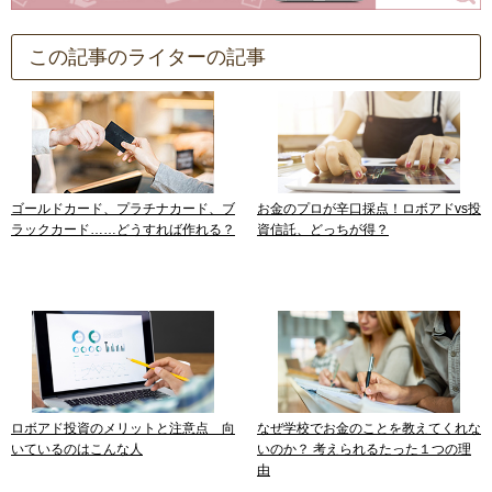
この記事のライターの記事
ゴールドカード、プラチナカード、ブ
お金のプロが辛口採点！ロボアドvs投
ラックカード……どうすれば作れる？
資信託、どっちが得？
ロボアド投資のメリットと注意点 向
なぜ学校でお金のことを教えてくれな
いているのはこんな人
いのか？ 考えられるたった１つの理
由