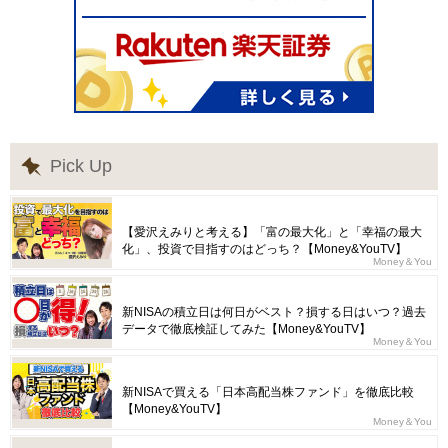
Pick Up
【愛沢えみりと考える】「富の最大化」と「幸福の最大
化」、投資で目指すのはどっち？【Money&YouTV】
Money＆You
新NISAの積立日は何日がベスト？損する日はいつ？過去
データで徹底検証してみた【Money&YouTV】
Money＆You
新NISAで買える「日本高配当株ファンド」を徹底比較
【Money&YouTV】
Money＆You