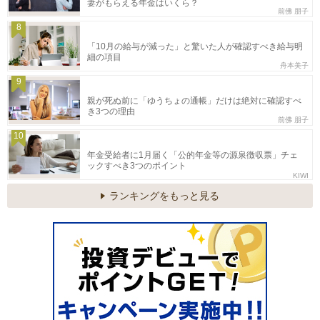
妻がもらえる年金はいくら？
前佛 朋子
8
「10月の給与が減った」と驚いた人が確認すべき給与明
細の項目
舟本美子
9
親が死ぬ前に「ゆうちょの通帳」だけは絶対に確認すべ
き3つの理由
前佛 朋子
10
年金受給者に1月届く「公的年金等の源泉徴収票」チェ
ックすべき3つのポイント
KIWI
ランキングをもっと見る