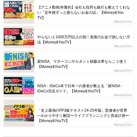
【アニメ動画/本要約】会社も役所も銀行も教えてくれな
い「定年後ずっと困らないお金の話」【Money&You
TV】
Money＆You
やらないと1000万円以上の損！老後のお金で損しない方
法【Money&YouTV】
Money＆You
新NISA、マネーコンサルタント頼藤太希ならこう使う
【Money&YouTV】
Money＆You
NISA・iDeCo本で日本一の著者が教える「新NISA・
iDeCo完全ガイド」【Money&YouTV】
Money＆You
「史上最強のFP3級テキスト24-25年版」監修者が世界
一わかりやすく解説〜ライフプランニングと資金計画〜
【Money&YouTV】
Money＆You