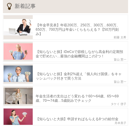
新着記事
【年金早見表】年収200万、250万、300万…600万、
650万、700万円は年金いくらもらえる？【50万円刻
み】
頼藤 太希
【知らないと損】iDeCoで節税しながら高金利の定期預
金で貯めたい…最強の金融機関はこの2つ！
畠山 憲一
【知らないと損】金利2%超え「個人向け国債」をキャ
ッシュバック付きで買う方法
畠山 憲一
年金生活者の支出はどう変わる？60〜64歳、65〜69
歳、70〜74歳…5歳刻みでチェック
タケイ 啓子
【知らないと大損】申請すればもらえる8つの給付金
舟本美子