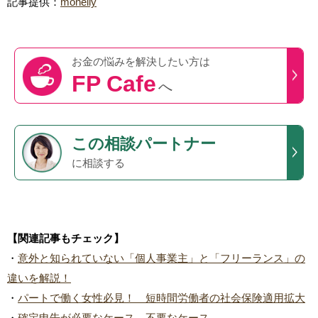
記事提供：
moneliy
お金の悩みを
解決したい方は
FP Cafe
へ
この
相談パートナー
に相談する
【関連記事もチェック】
・
意外と知られていない「個人事業主」と「フリーランス」の
違いを解説！
・
パートで働く女性必見！ 短時間労働者の社会保険適用拡大
・
確定申告が必要なケース、不要なケース