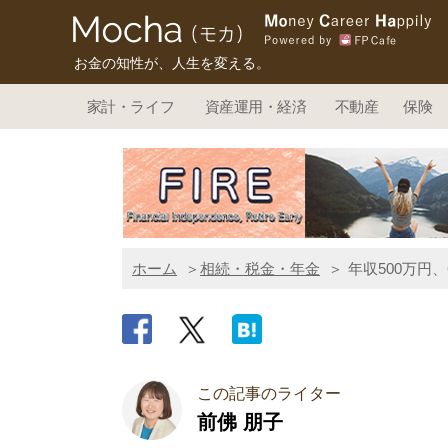
お金の知性が、人生を変える。
家計・ライフ
資産運用・経済
不動産
保険
ホーム
相続・税金・年金
年収500万円
この記事のライター
前佛 朋子