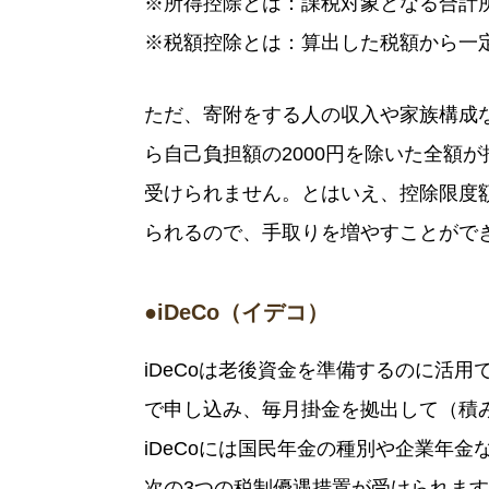
※所得控除とは：課税対象となる合計
※税額控除とは：算出した税額から一
ただ、寄附をする人の収入や家族構成
ら自己負担額の2000円を除いた全額
受けられません。とはいえ、控除限度
られるので、手取りを増やすことがで
●iDeCo（イデコ）
iDeCoは老後資金を準備するのに活
で申し込み、毎月掛金を拠出して（積
iDeCoには国民年金の種別や企業年
次の3つの税制優遇措置が受けられま