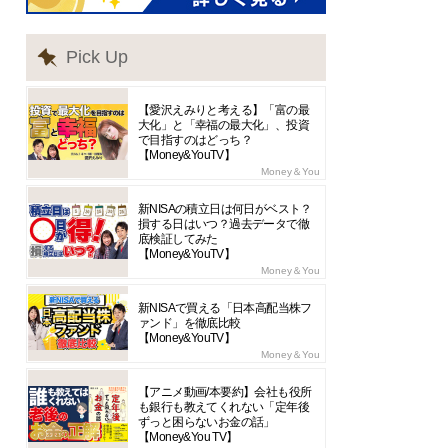
Pick Up
【愛沢えみりと考える】「富の最
大化」と「幸福の最大化」、投資
で目指すのはどっち？
【Money&YouTV】
Money＆You
新NISAの積立日は何日がベスト？
損する日はいつ？過去データで徹
底検証してみた
【Money&YouTV】
Money＆You
新NISAで買える「日本高配当株フ
ァンド」を徹底比較
【Money&YouTV】
Money＆You
【アニメ動画/本要約】会社も役所
も銀行も教えてくれない「定年後
ずっと困らないお金の話」
【Money&You TV】