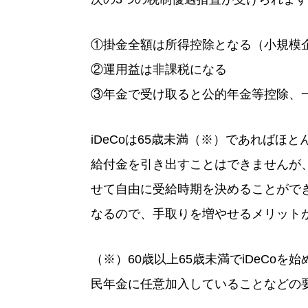
①掛金全額は所得控除となる（小規模
②運用益は非課税になる
③年金で受け取ると公的年金等控除、
iDeCoは65歳未満（※）であればほ
給付金を引き出すことはできませんが、
せて自由に受給時期を決めることがで
なるので、手取りを増やせるメリット
（※）60歳以上65歳未満でiDeCo
民年金に任意加入していることなどの