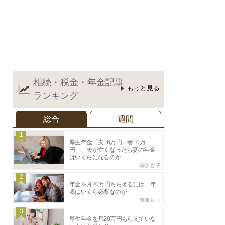
相続・税金・年金記事
もっと見る
ランキング
総合
週間
1
厚生年金「夫16万円・妻10万
円」、夫が亡くなったら妻の年金
はいくらになるのか
前佛 朋子
2
年金を月20万円もらえるには、年
収はいくら必要なのか
前佛 朋子
3
厚生年金を月20万円もらえていな