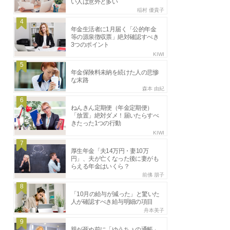
い人は意外と多い
稲村 優貴子
4
年金生活者に1月届く「公的年金
等の源泉徴収票」絶対確認すべき
3つのポイント
KIWI
5
年金保険料未納を続けた人の悲惨
な末路
森本 由紀
6
ねんきん定期便（年金定期便）
「放置」絶対ダメ！届いたらすべ
きたった1つの行動
KIWI
7
厚生年金「夫14万円・妻10万
円」、夫が亡くなった後に妻がも
らえる年金はいくら？
前佛 朋子
8
「10月の給与が減った」と驚いた
人が確認すべき給与明細の項目
舟本美子
9
親が死ぬ前に「ゆうちょの通帳」