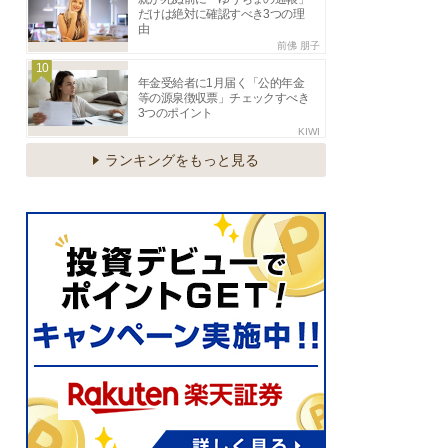
だけは絶対に確認すべき3つの理
由
前佛 朋子
10
年金受給者に1月届く「公的年金
等の源泉徴収票」チェックすべき
3つのポイント
KIWI
ランキングをもっと見る