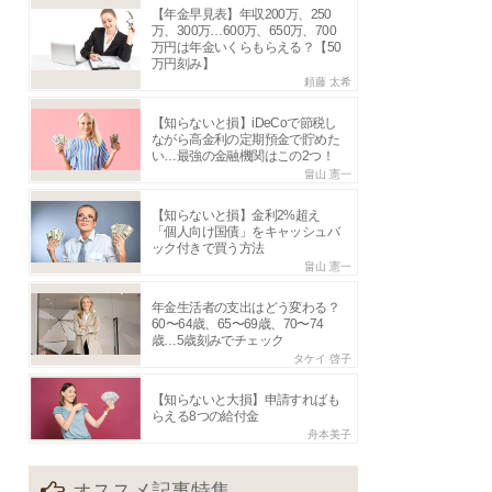
【年金早見表】年収200万、250
万、300万…600万、650万、700
万円は年金いくらもらえる？【50
万円刻み】
頼藤 太希
【知らないと損】iDeCoで節税し
ながら高金利の定期預金で貯めた
い…最強の金融機関はこの2つ！
畠山 憲一
【知らないと損】金利2%超え
「個人向け国債」をキャッシュバ
ック付きで買う方法
畠山 憲一
年金生活者の支出はどう変わる？
60〜64歳、65〜69歳、70〜74
歳…5歳刻みでチェック
タケイ 啓子
【知らないと大損】申請すればも
らえる8つの給付金
舟本美子
オススメ記事特集