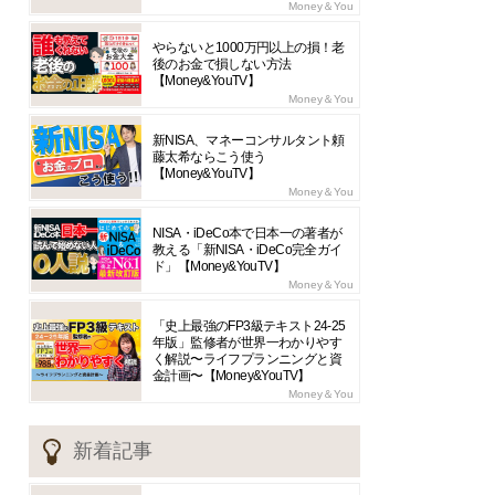
Money＆You
やらないと1000万円以上の損！老
後のお金で損しない方法
【Money&YouTV】
Money＆You
新NISA、マネーコンサルタント頼
藤太希ならこう使う
【Money&YouTV】
Money＆You
NISA・iDeCo本で日本一の著者が
教える「新NISA・iDeCo完全ガイ
ド」【Money&YouTV】
Money＆You
「史上最強のFP3級テキスト24-25
年版」監修者が世界一わかりやす
く解説〜ライフプランニングと資
金計画〜【Money&YouTV】
Money＆You
新着記事