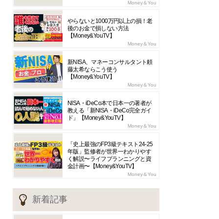
Money＆You
やらないと1000万円以上の損！老
後のお金で損しない方法
【Money&YouTV】
Money＆You
新NISA、マネーコンサルタント頼
藤太希ならこう使う
【Money&YouTV】
Money＆You
NISA・iDeCo本で日本一の著者が
教える「新NISA・iDeCo完全ガイ
ド」【Money&YouTV】
Money＆You
「史上最強のFP3級テキスト24-25
年版」監修者が世界一わかりやす
く解説〜ライフプランニングと資
金計画〜【Money&YouTV】
Money＆You
新着記事