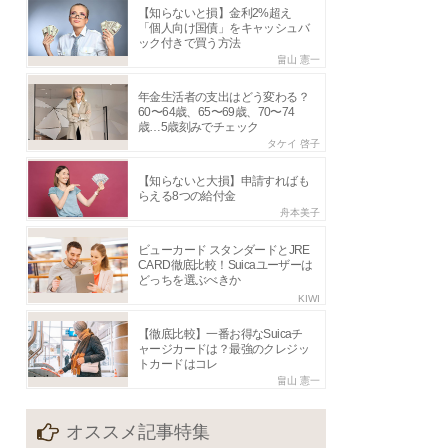
【知らないと損】金利2%超え
「個人向け国債」をキャッシュバ
ック付きで買う方法
畠山 憲一
年金生活者の支出はどう変わる？
60〜64歳、65〜69歳、70〜74
歳…5歳刻みでチェック
タケイ 啓子
【知らないと大損】申請すればも
らえる8つの給付金
舟本美子
ビューカード スタンダードとJRE
CARD徹底比較！Suicaユーザーは
どっちを選ぶべきか
KIWI
【徹底比較】一番お得なSuicaチ
ャージカードは？最強のクレジッ
トカードはコレ
畠山 憲一
オススメ記事特集