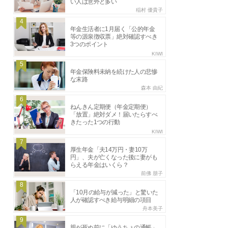
い人は意外と多い
稲村 優貴子
4
年金生活者に1月届く「公的年金
等の源泉徴収票」絶対確認すべき
3つのポイント
KIWI
5
年金保険料未納を続けた人の悲惨
な末路
森本 由紀
6
ねんきん定期便（年金定期便）
「放置」絶対ダメ！届いたらすべ
きたった1つの行動
KIWI
7
厚生年金「夫14万円・妻10万
円」、夫が亡くなった後に妻がも
らえる年金はいくら？
前佛 朋子
8
「10月の給与が減った」と驚いた
人が確認すべき給与明細の項目
舟本美子
9
親が死ぬ前に「ゆうちょの通帳」