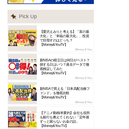
Pick Up
【愛沢えみりと考える】「富の最
大化」と「幸福の最大化」、投資
で目指すのはどっち？
【Money&YouTV】
Money＆You
新NISAの積立日は何日がベスト？
損する日はいつ？過去データで徹
底検証してみた
【Money&YouTV】
Money＆You
新NISAで買える「日本高配当株フ
ァンド」を徹底比較
【Money&YouTV】
Money＆You
【アニメ動画/本要約】会社も役所
も銀行も教えてくれない「定年後
ずっと困らないお金の話」
【Money&You TV】