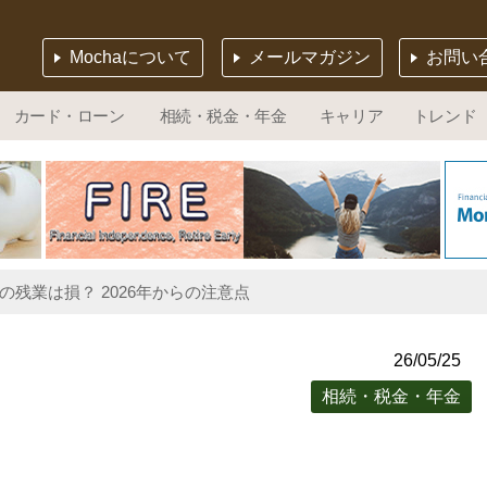
Mochaについて
メールマガジン
お問い
カード・ローン
相続・税金・年金
キャリア
トレンド
月の残業は損？ 2026年からの注意点
26/05/25
相続・税金・年金