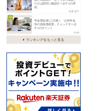
だけは絶対に確認すべき3つの理
由
前佛 朋子
10
年金受給者に1月届く「公的年金
等の源泉徴収票」チェックすべき
3つのポイント
KIWI
ランキングをもっと見る