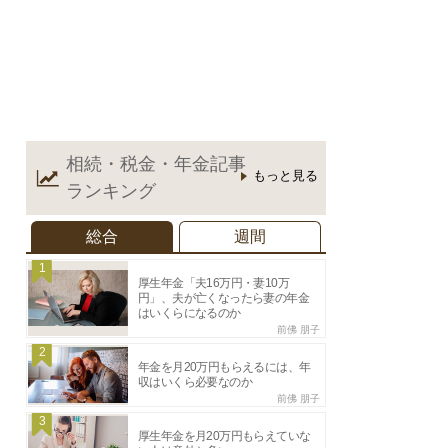
相続・税金・年金記事
もっと見る
ランキング
総合
週間
1
厚生年金「夫16万円・妻10万
円」、夫が亡くなったら妻の年金
はいくらになるのか
前佛 朋子
2
年金を月20万円もらえるには、年
収はいくら必要なのか
前佛 朋子
3
厚生年金を月20万円もらえていな