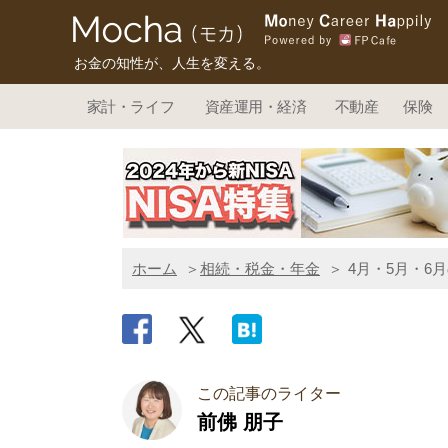
お金の知性が、人生を変える。
家計・ライフ
資産運用・経済
不動産
保険
ホーム
相続・税金・年金
4月・5月・6
この記事のライター
前佛 朋子