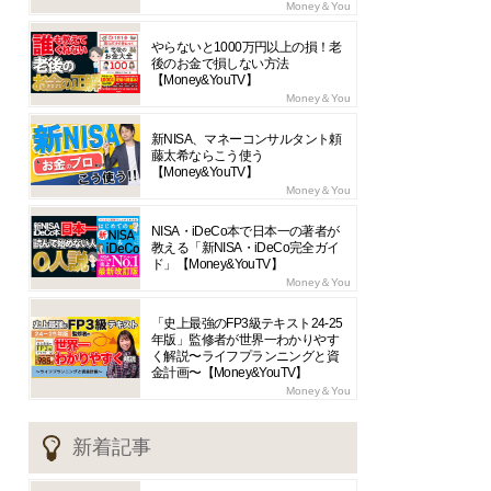
Money＆You
やらないと1000万円以上の損！老
後のお金で損しない方法
【Money&YouTV】
Money＆You
新NISA、マネーコンサルタント頼
藤太希ならこう使う
【Money&YouTV】
Money＆You
NISA・iDeCo本で日本一の著者が
教える「新NISA・iDeCo完全ガイ
ド」【Money&YouTV】
Money＆You
「史上最強のFP3級テキスト24-25
年版」監修者が世界一わかりやす
く解説〜ライフプランニングと資
金計画〜【Money&YouTV】
Money＆You
新着記事