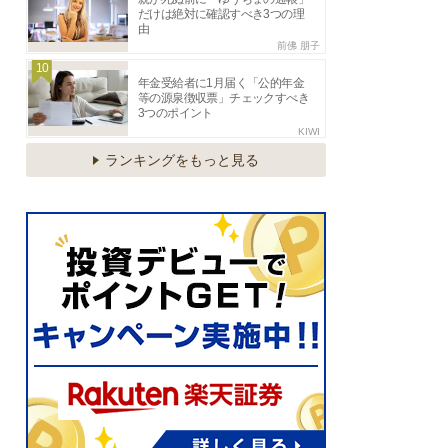
だけは絶対に確認すべき3つの理
由
前佛 朋子
10
年金受給者に1月届く「公的年金
等の源泉徴収票」チェックすべき
3つのポイント
KIWI
ランキングをもっと見る