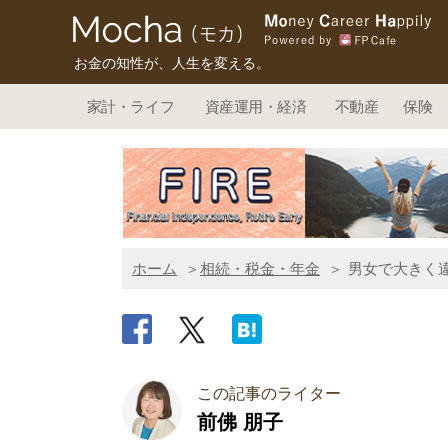
お金の知性が、人生を変える。
家計・ライフ
資産運用・経済
不動産
保険
ホーム
相続・税金・年金
男女で大きく
この記事のライター
前佛 朋子