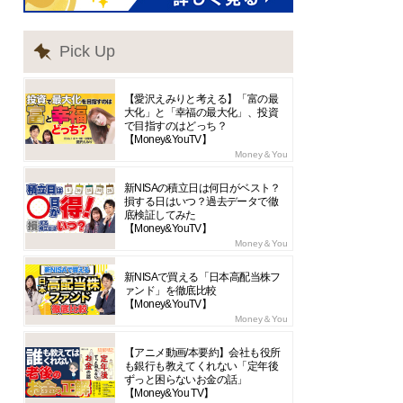
Pick Up
【愛沢えみりと考える】「富の最
大化」と「幸福の最大化」、投資
で目指すのはどっち？
【Money&YouTV】
Money＆You
新NISAの積立日は何日がベスト？
損する日はいつ？過去データで徹
底検証してみた
【Money&YouTV】
Money＆You
新NISAで買える「日本高配当株フ
ァンド」を徹底比較
【Money&YouTV】
Money＆You
【アニメ動画/本要約】会社も役所
も銀行も教えてくれない「定年後
ずっと困らないお金の話」
【Money&You TV】