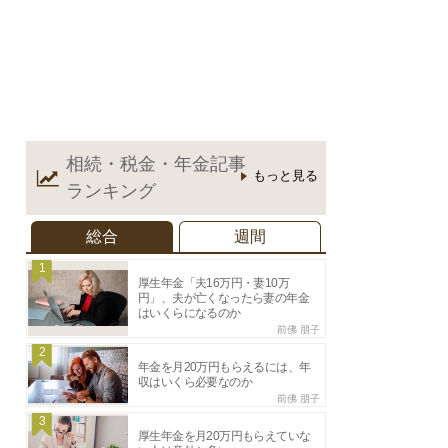
相続・税金・年金記事
もっと見る
ランキング
総合
週間
1
厚生年金「夫16万円・妻10万
円」、夫が亡くなったら妻の年金
はいくらになるのか
前佛 朋子
2
年金を月20万円もらえるには、年
収はいくら必要なのか
前佛 朋子
3
厚生年金を月20万円もらえていな