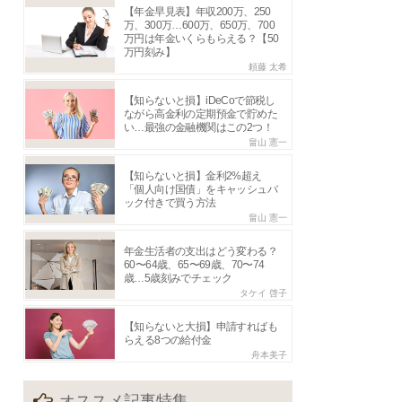
【年金早見表】年収200万、250
万、300万…600万、650万、700
万円は年金いくらもらえる？【50
万円刻み】
頼藤 太希
【知らないと損】iDeCoで節税し
ながら高金利の定期預金で貯めた
い…最強の金融機関はこの2つ！
畠山 憲一
【知らないと損】金利2%超え
「個人向け国債」をキャッシュバ
ック付きで買う方法
畠山 憲一
年金生活者の支出はどう変わる？
60〜64歳、65〜69歳、70〜74
歳…5歳刻みでチェック
タケイ 啓子
【知らないと大損】申請すればも
らえる8つの給付金
舟本美子
オススメ記事特集