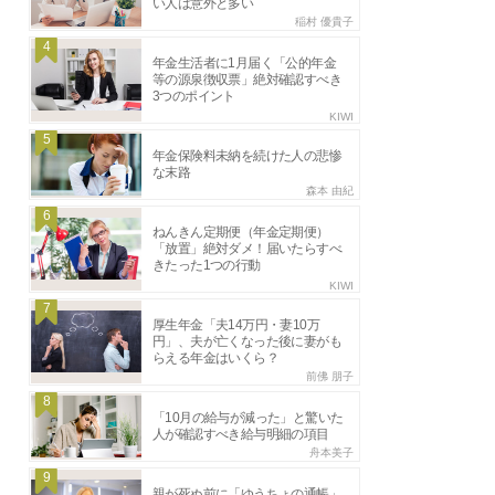
い人は意外と多い
稲村 優貴子
4
年金生活者に1月届く「公的年金
等の源泉徴収票」絶対確認すべき
3つのポイント
KIWI
5
年金保険料未納を続けた人の悲惨
な末路
森本 由紀
6
ねんきん定期便（年金定期便）
「放置」絶対ダメ！届いたらすべ
きたった1つの行動
KIWI
7
厚生年金「夫14万円・妻10万
円」、夫が亡くなった後に妻がも
らえる年金はいくら？
前佛 朋子
8
「10月の給与が減った」と驚いた
人が確認すべき給与明細の項目
舟本美子
9
親が死ぬ前に「ゆうちょの通帳」