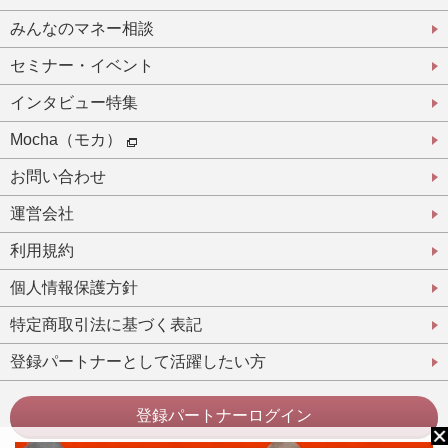
この絵本
みんなのマネー相談
セミナー・イベント
『おかねくん
インタビュー特集
Mocha（モカ）
この絵本
お問い合わせ
運営会社
ご意見やご感想お待ちしてお
利用規約
個人情報保護方針
特定商取引法に基づく表記
●マネラジ。
登録パートナーとして活躍したい方
ゆる〜くマネー
登録パートナーログイン
語るラジオ