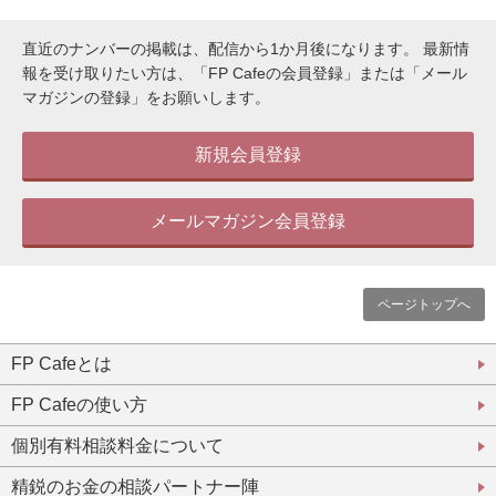
直近のナンバーの掲載は、配信から1か月後になります。
最新情
この記事
報を受け取りたい方は、「FP Cafeの会員登録」または「メール
マガジンの登録」をお願いします。
新規会員登録
メールマガジン会員登録
●おかねの絵本
こども向けのおかねの絵本を
ページトップへ
企画・製作しています。
FP Cafeとは
FP Cafeの使い方
『おかねがあ
個別有料相談料金について
精鋭のお金の相談パートナー陣