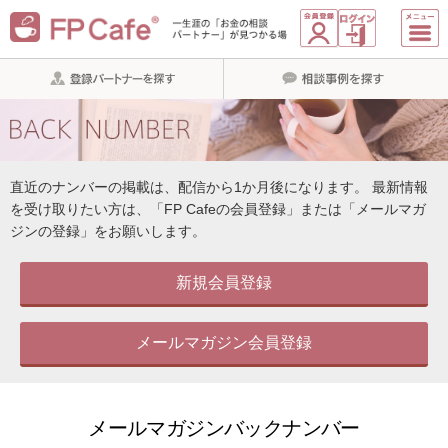
直近のナンバーの掲載は、配信から1か月後になります。
最新情報
を受け取りたい方は、「FP Cafeの会員登録」または「メールマガ
ジンの登録」をお願いします。
新規会員登録
メールマガジン会員登録
メールマガジンバックナンバー