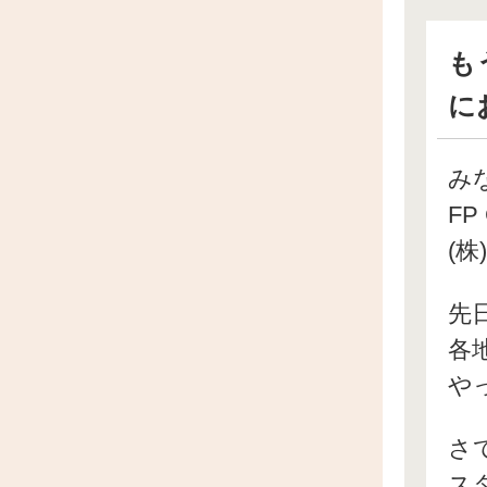
も
に
み
FP
(株
先
各
や
さ
ス