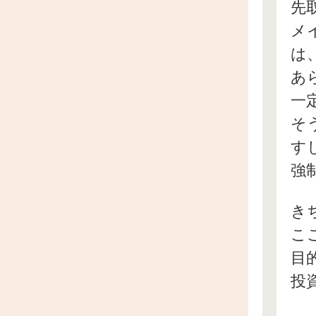
先
メ
は
あ
一
そ
す
強
き
こ
目
投