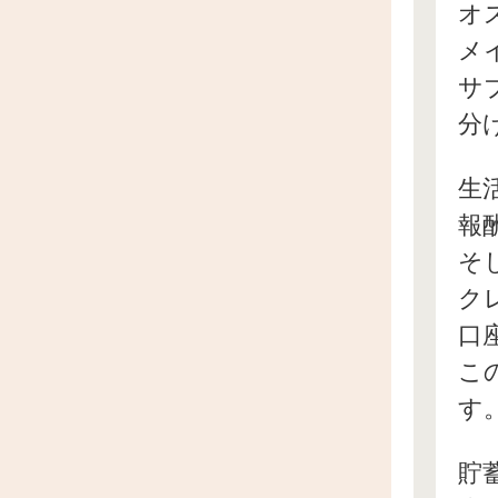
オ
メ
サ
分
生
報
そ
ク
口
こ
す
貯