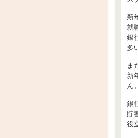
新
就
銀
多
ま
新
ん
銀
貯
役