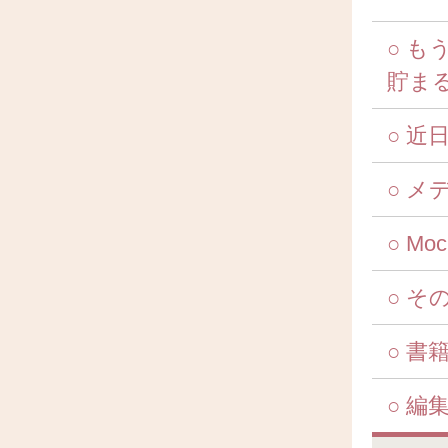
○ 
貯ま
○ 
○ メ
○ M
○ そ
○ 書
○ 編