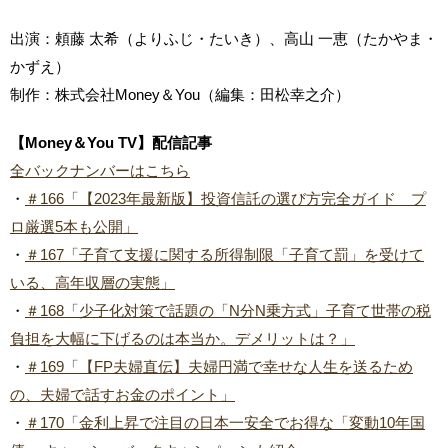
出演：頼藤 太希（よりふじ・たいき）、高山 一恵（たかやま・
かずえ）
制作：株式会社Money＆You（編集：田松幸之介）
【Money＆You TV】配信記事
全バックナンバーはこちら
・
＃166「【2023年最新版】投資信託の選び方完全ガイド プ
ロ厳選5本も公開」
・
＃167「子育て支援に関する所得制限「子育て罰」を受けて
いる、高年収層の実態」
・
＃168「少子化対策で話題の「N分N乗方式」子育て世帯の税
負担を大幅に下げるのは本当か。デメリットは？」
・
＃169「【FP夫婦直伝】夫婦円満で幸せな人生を送るため
の、夫婦で話すお金のポイント」
・
＃170「金利上昇で注目の日本一安全でお得な「変動10年国