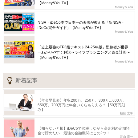
【Money&YouTV】
Money＆You
NISA・iDeCo本で日本一の著者が教える「新NISA・
iDeCo完全ガイド」【Money&YouTV】
Money＆You
「史上最強のFP3級テキスト24-25年版」監修者が世界
一わかりやすく解説〜ライフプランニングと資金計画〜
【Money&YouTV】
Money＆You
新着記事
【年金早見表】年収200万、250万、300万…600万、
650万、700万円は年金いくらもらえる？【50万円刻
み】
頼藤 太希
【知らないと損】iDeCoで節税しながら高金利の定期預
金で貯めたい…最強の金融機関はこの2つ！
畠山 憲一