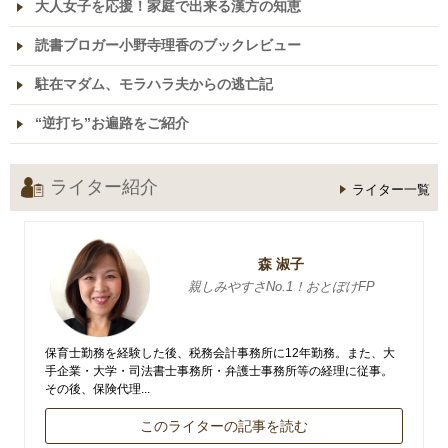
大人女子を応援！家庭で出来る漢方の知恵
読書ブロガー小野寺理香のブックレビュー
駐在マダム、モラハラ夫からの逃亡記
“逆打ち”お遍路をご紹介
ライター紹介
ライター一覧
森 淑子
親しみやすさNo.1！おとぼけFP
保育士勤務を経験した後、税務会計事務所に12年勤務。また、大
手企業・大学・司法書士事務所・弁護士事務所等の経理に従事。
その後、保険代理...
このライターの記事を読む