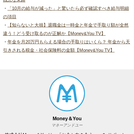
・
「10月の給与が減った」と驚いたら必ず確認すべき給与明細
の項目
・
【知らないと大損】退職金は一時金と年金で手取り額が全然
違う！どう受け取るのが正解か【Money&You TV】
・
年金を月20万円もらえる場合の手取りはいくら？ 年金から天
引きされる税金・社会保険料の金額【Money&You TV】
Money＆You
マネーアンドユー