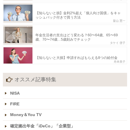
【知らないと損】金利2%超え「個人向け国債」をキャ
ッシュバック付きで買う方法
畠山 憲一
年金生活者の支出はどう変わる？60〜64歳、65〜69
歳、70〜74歳…5歳刻みでチェック
タケイ 啓子
【知らないと大損】申請すればもらえる8つの給付金
舟本美子
オススメ記事特集
NISA
FIRE
Money＆You TV
確定拠出年金「iDeCo」「企業型」