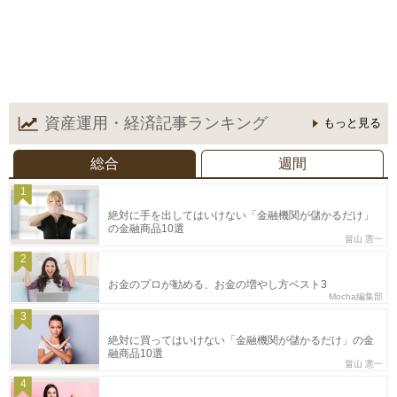
資産運用・経済記事
ランキング
もっと見る
総合
週間
1
絶対に手を出してはいけない「金融機関が儲かるだけ」
の金融商品10選
畠山 憲一
2
お金のプロが勧める、お金の増やし方ベスト3
Mocha編集部
3
絶対に買ってはいけない「金融機関が儲かるだけ」の金
融商品10選
畠山 憲一
4