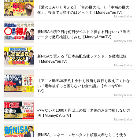
【愛沢えみりと考える】「富の最大化」と「幸福の最大
化」、投資で目指すのはどっち？【Money&YouTV】
Money＆You
新NISAの積立日は何日がベスト？損する日はいつ？過去
データで徹底検証してみた【Money&YouTV】
Money＆You
新NISAで買える「日本高配当株ファンド」を徹底比較
【Money&YouTV】
Money＆You
【アニメ動画/本要約】会社も役所も銀行も教えてくれな
い「定年後ずっと困らないお金の話」【Money&You
TV】
Money＆You
やらないと1000万円以上の損！老後のお金で損しない方
法【Money&YouTV】
Money＆You
新NISA、マネーコンサルタント頼藤太希ならこう使う