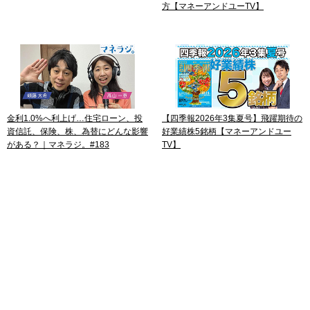
方【マネーアンドユーTV】
金利1.0%へ利上げ…住宅ローン、投
【四季報2026年3集夏号】飛躍期待の
資信託、保険、株、為替にどんな影響
好業績株5銘柄【マネーアンドユー
がある？｜マネラジ。#183
TV】