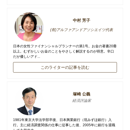
中村 芳子
(有)アルファアンドアソシエイツ代表
日本の女性ファイナンシャルプランナーの第1号。お金の著書20冊
以上。むずかしいお金のことをやさしく解説するのが得意。辛口
だが優しいアド...
このライターの記事を読む
塚崎 公義
経済評論家
1981年東京大学法学部卒後、日本興業銀行（現みずほ銀行）入
行。主に経済調査関係の仕事に従事した後、2005年に銀行を退職