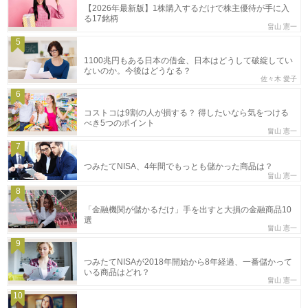
【2026年最新版】1株購入するだけで株主優待が手に入
る17銘柄
畠山 憲一
5
1100兆円もある日本の借金、日本はどうして破綻してい
ないのか。今後はどうなる？
佐々木 愛子
6
コストコは9割の人が損する？ 得したいなら気をつける
べき5つのポイント
畠山 憲一
7
つみたてNISA、4年間でもっとも儲かった商品は？
畠山 憲一
8
「金融機関が儲かるだけ」手を出すと大損の金融商品10
選
畠山 憲一
9
つみたてNISAが2018年開始から8年経過、一番儲かって
いる商品はどれ？
畠山 憲一
10