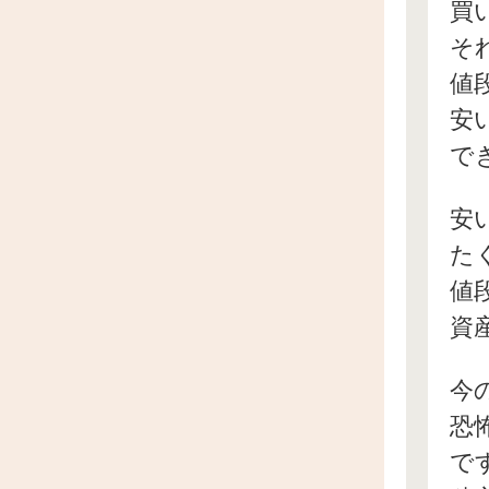
買
そ
値
安
で
安
た
値
資
今
恐
で