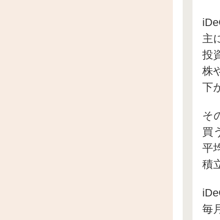
iD
主
投
株
下
そ
買
平
積
iD
毎