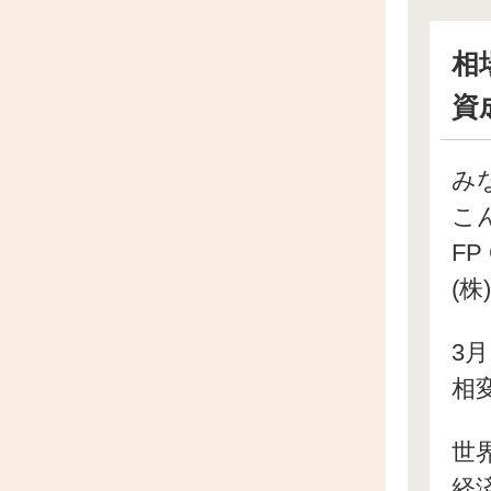
相
資
み
こ
FP
(株
3
相
世
経