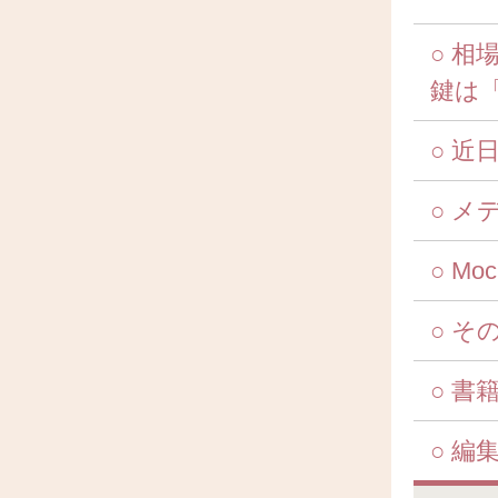
○ 
鍵は
○ 
○ メ
○ M
○ そ
○ 書
○ 編