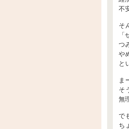
不
そ
「
つ
や
と
ま
そ
無
で
ち