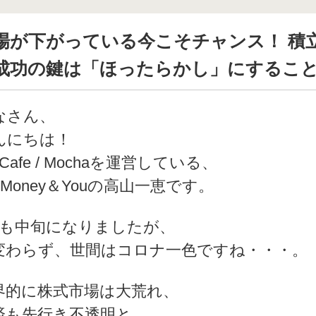
場が下がっている今こそチャンス！ 積
成功の鍵は「ほったらかし」にするこ
なさん、
んにちは！
 Cafe / Mochaを運営している、
)Money＆Youの高山一恵です。
月も中旬になりましたが、
変わらず、世間はコロナ一色ですね・・・。
界的に株式市場は大荒れ、
済も先行き不透明と、