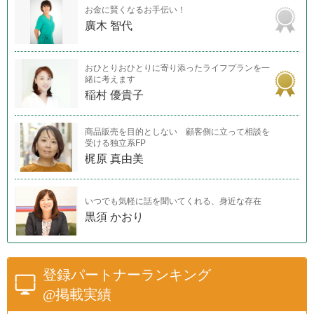
お金に賢くなるお手伝い！
廣木 智代
おひとりおひとりに寄り添ったライフプランを一
緒に考えます
稲村 優貴子
商品販売を目的としない 顧客側に立って相談を
受ける独立系FP
梶原 真由美
いつでも気軽に話を聞いてくれる、身近な存在
黒須 かおり
登録パートナーランキング
@掲載実績