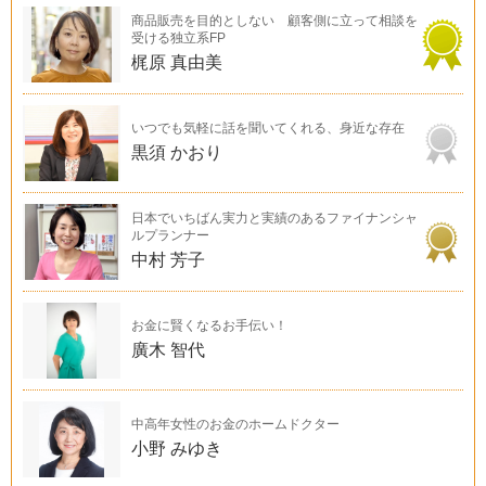
商品販売を目的としない 顧客側に立って相談を
受ける独立系FP
梶原 真由美
いつでも気軽に話を聞いてくれる、身近な存在
黒須 かおり
日本でいちばん実力と実績のあるファイナンシャ
ルプランナー
中村 芳子
お金に賢くなるお手伝い！
廣木 智代
中高年女性のお金のホームドクター
小野 みゆき