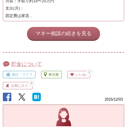
月収：手取り約18〜20万円
支出(月)：
固定費は家賃...
マネー相談の続きを見る
貯金について
2
家計・ライフ
東京都
いいね
0
お気に入り
2015/12/03