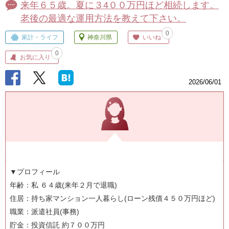
来年６５歳。夏に３4００万円ほど相続します。
老後の最適な運用方法を教えて下さい。
0
家計・ライフ
神奈川県
いいね
0
お気に入り
2026/06/01
▼プロフィール
年齢：私 ６４歳(来年２月で退職)
住居：持ち家マンション一人暮らし(ローン残債４５０万円ほど)
職業：派遣社員(事務)
貯金：投資信託 約７００万円