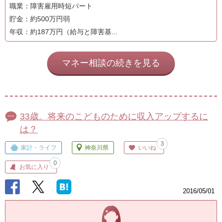
職業：障害雇用時短パート
貯金：約500万円弱
年収：約187万円（給与と障害基...
マネー相談の続きを見る
33歳。将来のこどものために収入アップするに
は？
3
家計・ライフ
神奈川県
いいね
0
お気に入り
2016/05/01